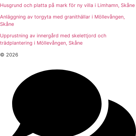
Husgrund och platta på mark för ny villa i Limhamn, Skåne
Anläggning av torgyta med granithällar i Möllevången,
Skåne
Upprustning av innergård med skelettjord och
trädplantering i Möllevången, Skåne
© 2026