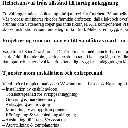
Helhetsansvar från tillstånd till färdig anläggning
Ett välfungerande enskilt avlopp börjar med rätt förarbete. Vi tar hel
Vår process minimerar risk för framtida driftstopp, dålig lukt och över
brunnar och vattendrag följer gällande riktlinjer. Alla komponenter v
skötselinstruktioner samt underlag för kontroll. Målet är en trygg, enk
Projektering som tar hänsyn till Sandåkras mark- oc
Varje tomt i Sandåkra är unik. Därför börjar vi med geotekniska och prak
markbädd till minireningsverk eller sluten tank i känsliga lägen. Vi
ritningar och materialval kan du känna dig trygg i att anläggningen k
Tjänster inom installation och entreprenad
Vi erbjuder komplett mark- och VA-entreprenad för enskilda avlopp i
– Installation av enskilt avlopp
– Totalentreprenad för avloppsanläggning
– Grävning & markberedning
– Anläggning av provgrop
– Montering av avloppskomponenter
– Rörläggning & vattenledningsdragning
– Anslutning till husets VA-system
– Återställning & tomtplanering