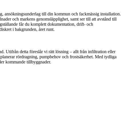
ing, ansökningsunderlag till din kommun och fackmässig installation.
lnader och markens genomsläpplighet, samt ser till att avstånd till
gställande får du komplett dokumentation, drift- och
diskret i bakgrunden, året runt.
ifrån detta föreslår vi rätt lösning – allt från infiltration eller
h planerar rördragning, pumpbehov och frostsäkerhet. Med tydliga
eller kommande tillbyggnader.