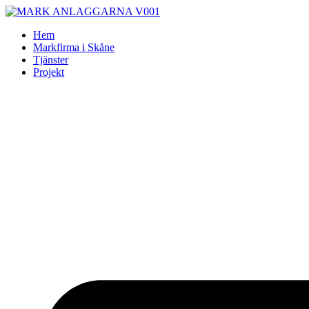
Skip
to
Hem
content
Markfirma i Skåne
Tjänster
Projekt