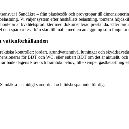
hetsansvar i Sandåkra – från platsbesök och provgropar till dimensioner
belastning. Vi väljer system efter hushållets belastning, tomtens höjdskil
i monterar är kvalitetsprodukter med dokumenterad prestanda. Efter färdi
el och spårbar resa från start till mål – med en anläggning som fungerar 
h vattenförhållanden
tiska kontroller: jordart, grundvattennivå, lutningar och skyddsavstånd. Ut
 dimensionerar för BDT och WC, eller enbart BDT om det är aktuellt, oc
larar både dagens krav och framtida behov, till exempel gästbelastning 
 Sandåkra – smidigt samordnat och tidsbesparande för dig.