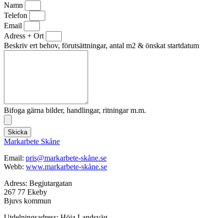
Namn
Telefon
Email
Adress + Ort
Beskriv ert behov, förutsättningar, antal m2 & önskat startdatum
Bifoga gärna bilder, handlingar, ritningar m.m.
Skicka
Markarbete Skåne
Email:
pris@markarbete-skåne.se
Webb:
www.markarbete-skåne.se
Adress: Begjutargatan
267 77 Ekeby
Bjuvs kommun
Utdelningsadress: Höja Landsväg