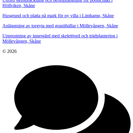
Utförd stenspräckning och bergsprängning för poolschakt i
Höllviken, Skåne
Husgrund och platta på mark för ny villa i Limhamn, Skåne
Anläggning av torgyta med granithällar i Möllevången, Skåne
Upprustning av innergård med skelettjord och trädplantering i
Möllevången, Skåne
© 2026