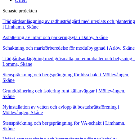
Offert
Senaste projekten
Trädgårdsanläggning av radhusträdgård med uteplats och plantering
i Limhamn, Skåne
Asfaltering av infart och parkeringsyta i Dalby, Skåne
Schaktning och markförberedelse för modulbyggnad i Arlöv, Skåne
Trädgårdsanläggning med gräsmatta, perennrabatter och belysning i
Lomma, Skåne
Stenspräckning och bergsprängning för hisschakt i Möllevången,
Skåne
Grunddränering och isolering runt källarväggar i Möllevången,
Skåne
Nyinstallation av vatten och avlopp åt bostadsrättsförening i
Möllevången, Skåne
Stenspräckning och bergsprängning för VA-schakt i Limhamn,
Skåne