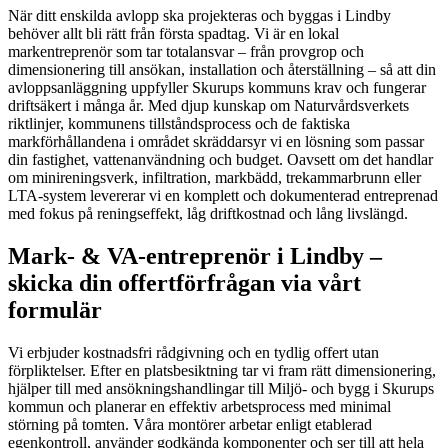
När ditt enskilda avlopp ska projekteras och byggas i Lindby
behöver allt bli rätt från första spadtag. Vi är en lokal
markentreprenör som tar totalansvar – från provgrop och
dimensionering till ansökan, installation och återställning – så att din
avloppsanläggning uppfyller Skurups kommuns krav och fungerar
driftsäkert i många år. Med djup kunskap om Naturvårdsverkets
riktlinjer, kommunens tillståndsprocess och de faktiska
markförhållandena i området skräddarsyr vi en lösning som passar
din fastighet, vattenanvändning och budget. Oavsett om det handlar
om minireningsverk, infiltration, markbädd, trekammarbrunn eller
LTA-system levererar vi en komplett och dokumenterad entreprenad
med fokus på reningseffekt, låg driftkostnad och lång livslängd.
Mark- & VA-entreprenör i Lindby –
skicka din offertförfrågan via vårt
formulär
Vi erbjuder kostnadsfri rådgivning och en tydlig offert utan
förpliktelser. Efter en platsbesiktning tar vi fram rätt dimensionering,
hjälper till med ansökningshandlingar till Miljö- och bygg i Skurups
kommun och planerar en effektiv arbetsprocess med minimal
störning på tomten. Våra montörer arbetar enligt etablerad
egenkontroll, använder godkända komponenter och ser till att hela