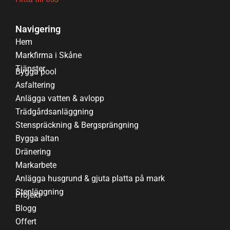
Navigering
Hem
Markfirma i Skåne
Tjänster
Bygga pool
Asfaltering
Anlägga vatten & avlopp
Trädgårdsanläggning
Stenspräckning & Bergsprängning
Bygga altan
Dränering
Markarbete
Anlägga husgrund & gjuta platta på mark
Stenläggning
Projekt
Blogg
Offert