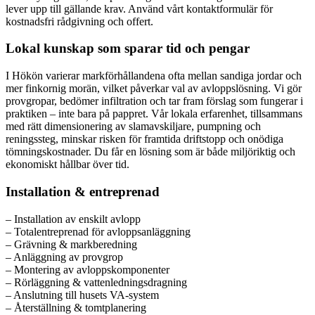
lever upp till gällande krav. Använd vårt kontaktformulär för
kostnadsfri rådgivning och offert.
Lokal kunskap som sparar tid och pengar
I Hökön varierar markförhållandena ofta mellan sandiga jordar och
mer finkornig morän, vilket påverkar val av avloppslösning. Vi gör
provgropar, bedömer infiltration och tar fram förslag som fungerar i
praktiken – inte bara på pappret. Vår lokala erfarenhet, tillsammans
med rätt dimensionering av slamavskiljare, pumpning och
reningssteg, minskar risken för framtida driftstopp och onödiga
tömningskostnader. Du får en lösning som är både miljöriktig och
ekonomiskt hållbar över tid.
Installation & entreprenad
– Installation av enskilt avlopp
– Totalentreprenad för avloppsanläggning
– Grävning & markberedning
– Anläggning av provgrop
– Montering av avloppskomponenter
– Rörläggning & vattenledningsdragning
– Anslutning till husets VA-system
– Återställning & tomtplanering