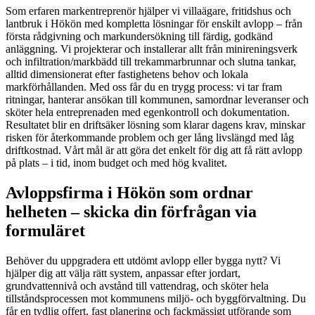
Som erfaren markentreprenör hjälper vi villaägare, fritidshus och
lantbruk i Hökön med kompletta lösningar för enskilt avlopp – från
första rådgivning och markundersökning till färdig, godkänd
anläggning. Vi projekterar och installerar allt från minireningsverk
och infiltration/markbädd till trekammarbrunnar och slutna tankar,
alltid dimensionerat efter fastighetens behov och lokala
markförhållanden. Med oss får du en trygg process: vi tar fram
ritningar, hanterar ansökan till kommunen, samordnar leveranser och
sköter hela entreprenaden med egenkontroll och dokumentation.
Resultatet blir en driftsäker lösning som klarar dagens krav, minskar
risken för återkommande problem och ger lång livslängd med låg
driftkostnad. Vårt mål är att göra det enkelt för dig att få rätt avlopp
på plats – i tid, inom budget och med hög kvalitet.
Avloppsfirma i Hökön som ordnar
helheten – skicka din förfrågan via
formuläret
Behöver du uppgradera ett utdömt avlopp eller bygga nytt? Vi
hjälper dig att välja rätt system, anpassar efter jordart,
grundvattennivå och avstånd till vattendrag, och sköter hela
tillståndsprocessen mot kommunens miljö- och byggförvaltning. Du
får en tydlig offert, fast planering och fackmässigt utförande som