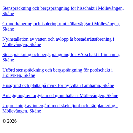
Stenspräckning och bergsprängning för hisschakt i Möllevången,
Skåne
Grunddränering och isolering runt källarväggar i Möllevången,
Skåne
Nyinstallation av vatten och avlopp åt bostadsrättsförening i
Möllevången, Skåne
Stenspräckning och bergsprängning för VA-schakt i Limhamn,
Skåne
Utförd stenspräckning och bergsprängning för poolschakt i
Höllviken, Skåne
Husgrund och platta på mark för ny villa i Limhamn, Skåne
Anläggning av torgyta med granithällar i Möllevången, Skåne
Upprustning av innergård med skelettjord och trädplantering i
Möllevången, Skåne
© 2026