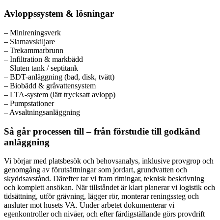
Avloppssystem & lösningar
– Minireningsverk
– Slamavskiljare
– Trekammarbrunn
– Infiltration & markbädd
– Sluten tank / septitank
– BDT-anläggning (bad, disk, tvätt)
– Biobädd & gråvattensystem
– LTA-system (lätt trycksatt avlopp)
– Pumpstationer
– Avsaltningsanläggning
Så går processen till – från förstudie till godkänd
anläggning
Vi börjar med platsbesök och behovsanalys, inklusive provgrop och
genomgång av förutsättningar som jordart, grundvatten och
skyddsavstånd. Därefter tar vi fram ritningar, teknisk beskrivning
och komplett ansökan. När tillståndet är klart planerar vi logistik och
tidsättning, utför grävning, lägger rör, monterar reningssteg och
ansluter mot husets VA. Under arbetet dokumenterar vi
egenkontroller och nivåer, och efter färdigställande görs provdrift