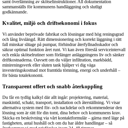
samt överlämning av skötselinstruktioner. All dokumentation
sammanställs för kommunens handläggning och slutligt
godkännande.
Kvalitet, miljö och driftsekonomi i fokus
Vi använder beprövade fabrikat och lösningar med hög reningsgrad
och lång livslängd. Rätt dimensionering och korrekt läggning i rätt
fall minskar slitage på pumpar, förhindrar återfyllnadsskador och
säkrar optimal funktion året runt. Vi kan även föreslå serviceintervall
och enkla skötselrutiner som förlänger anläggningens liv och sänker
driftkostnaderna. Oavsett om du väljer infiltration, markbädd,
minireningsverk eller sluten tank hjälper vi dig väga
investeringskostnad mot framtida tömning, energi och underhåll –
för bästa totalekonomi.
Transparent offert och snabb återkoppling
Du får en tydlig kalkyl där allt ingår: projektering, material,
maskintid, schakt, transport, installation och återställning. Vi visar
alternativa system med för- och nackdelar och rekommenderar den
lösning som är rätt för din tomt, dina behov och kommunens krav.
Skicka en beskrivning via vårt kontaktformulär – gärna med läge på
fastigheten, antal hushåll och om du har äldre handlingar – så