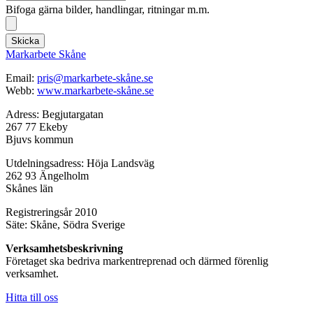
Bifoga gärna bilder, handlingar, ritningar m.m.
Skicka
Markarbete Skåne
Email:
pris@markarbete-skåne.se
Webb:
www.markarbete-skåne.se
Adress: Begjutargatan
267 77 Ekeby
Bjuvs kommun
Utdelningsadress: Höja Landsväg
262 93 Ängelholm
Skånes län
Registreringsår 2010
Säte: Skåne, Södra Sverige
Verksamhetsbeskrivning
Företaget ska bedriva markentreprenad och därmed förenlig
verksamhet.
Hitta till oss