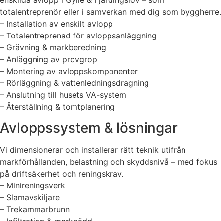
enskilda avlopp i Gylle & Fjärdingslöv – som
totalentreprenör eller i samverkan med dig som byggherre.
– Installation av enskilt avlopp
– Totalentreprenad för avloppsanläggning
– Grävning & markberedning
– Anläggning av provgrop
– Montering av avloppskomponenter
– Rörläggning & vattenledningsdragning
– Anslutning till husets VA-system
– Återställning & tomtplanering
Avloppssystem & lösningar
Vi dimensionerar och installerar rätt teknik utifrån
markförhållanden, belastning och skyddsnivå – med fokus
på driftsäkerhet och reningskrav.
– Minireningsverk
– Slamavskiljare
– Trekammarbrunn
– Infiltration & markbädd