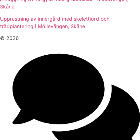
Skåne
Upprustning av innergård med skelettjord och
trädplantering i Möllevången, Skåne
© 2026