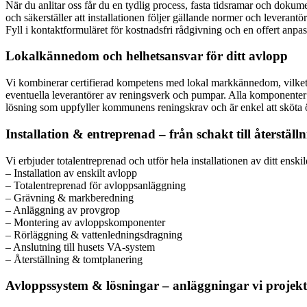
När du anlitar oss får du en tydlig process, fasta tidsramar och dokume
och säkerställer att installationen följer gällande normer och leverantö
Fyll i kontaktformuläret för kostnadsfri rådgivning och en offert anpass
Lokalkännedom och helhetsansvar för ditt avlopp
Vi kombinerar certifierad kompetens med lokal markkännedom, vilket 
eventuella leverantörer av reningsverk och pumpar. Alla komponenter vi
lösning som uppfyller kommunens reningskrav och är enkel att sköta ö
Installation & entreprenad – från schakt till återställ
Vi erbjuder totalentreprenad och utför hela installationen av ditt enski
– Installation av enskilt avlopp
– Totalentreprenad för avloppsanläggning
– Grävning & markberedning
– Anläggning av provgrop
– Montering av avloppskomponenter
– Rörläggning & vattenledningsdragning
– Anslutning till husets VA-system
– Återställning & tomtplanering
Avloppssystem & lösningar – anläggningar vi projekte