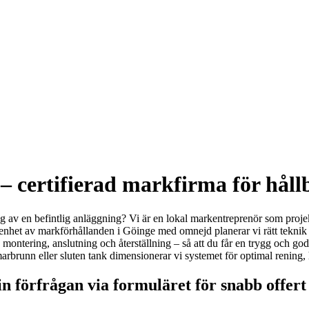
 certifierad markfirma för håll
 av en befintlig anläggning? Vi är en lokal markentreprenör som projekt
nhet av markförhållanden i Göinge med omnejd planerar vi rätt teknik u
 montering, anslutning och återställning – så att du får en trygg och 
rbrunn eller sluten tank dimensionerar vi systemet för optimal rening, 
n förfrågan via formuläret för snabb offert