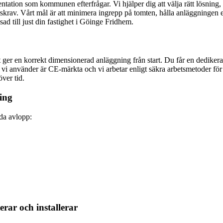
ntation som kommunen efterfrågar. Vi hjälper dig att välja rätt lösning,
rskrav. Vårt mål är att minimera ingrepp på tomten, hålla anläggningen ene
ad till just din fastighet i Göinge Fridhem.
ger en korrekt dimensionerad anläggning från start. Du får en dedike
 använder är CE-märkta och vi arbetar enligt säkra arbetsmetoder för sc
ver tid.
ning
lda avlopp:
rar och installerar