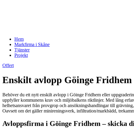
Hem
Markfirma i Skåne
Tjänster
Projekt
Offert
Enskilt avlopp Göinge Fridhem –
Behöver du ett nytt enskilt avlopp i Göinge Fridhem eller uppgradering
uppfyller kommunens krav och miljöbalkens riktlinjer. Med lång erfare
helhetsansvaret från provgrop och ansökningshandlingar till grävning,
Oavsett om det gäller minireningsverk, infiltration/markbädd, trekamma
Avloppsfirma i Göinge Fridhem – skicka di