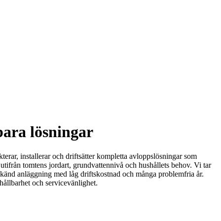
bara lösningar
erar, installerar och driftsätter kompletta avloppslösningar som
tifrån tomtens jordart, grundvattennivå och hushållets behov. Vi tar
godkänd anläggning med låg driftskostnad och många problemfria år.
hållbarhet och servicevänlighet.