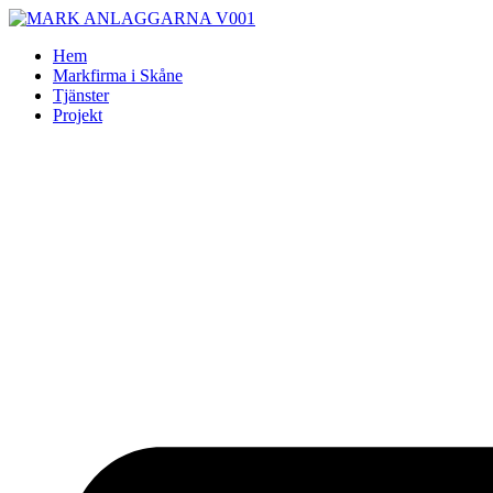
Skip
to
Hem
content
Markfirma i Skåne
Tjänster
Projekt