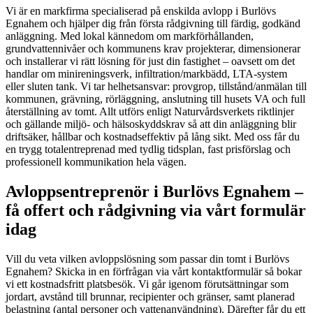
Vi är en markfirma specialiserad på enskilda avlopp i Burlövs
Egnahem och hjälper dig från första rådgivning till färdig, godkänd
anläggning. Med lokal kännedom om markförhållanden,
grundvattennivåer och kommunens krav projekterar, dimensionerar
och installerar vi rätt lösning för just din fastighet – oavsett om det
handlar om minireningsverk, infiltration/markbädd, LTA-system
eller sluten tank. Vi tar helhetsansvar: provgrop, tillstånd/anmälan till
kommunen, grävning, rörläggning, anslutning till husets VA och full
återställning av tomt. Allt utförs enligt Naturvårdsverkets riktlinjer
och gällande miljö- och hälsoskyddskrav så att din anläggning blir
driftsäker, hållbar och kostnadseffektiv på lång sikt. Med oss får du
en trygg totalentreprenad med tydlig tidsplan, fast prisförslag och
professionell kommunikation hela vägen.
Avloppsentreprenör i Burlövs Egnahem –
få offert och rådgivning via vårt formulär
idag
Vill du veta vilken avloppslösning som passar din tomt i Burlövs
Egnahem? Skicka in en förfrågan via vårt kontaktformulär så bokar
vi ett kostnadsfritt platsbesök. Vi går igenom förutsättningar som
jordart, avstånd till brunnar, recipienter och gränser, samt planerad
belastning (antal personer och vattenanvändning). Därefter får du ett