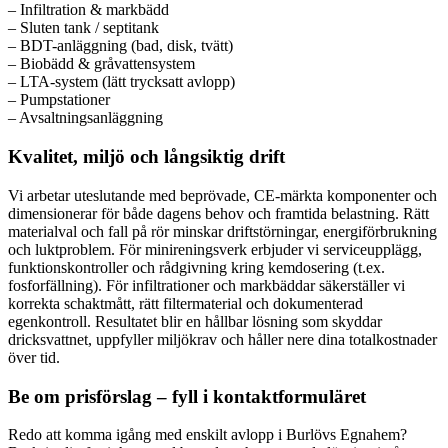
– Infiltration & markbädd
– Sluten tank / septitank
– BDT-anläggning (bad, disk, tvätt)
– Biobädd & gråvattensystem
– LTA-system (lätt trycksatt avlopp)
– Pumpstationer
– Avsaltningsanläggning
Kvalitet, miljö och långsiktig drift
Vi arbetar uteslutande med beprövade, CE-märkta komponenter och
dimensionerar för både dagens behov och framtida belastning. Rätt
materialval och fall på rör minskar driftstörningar, energiförbrukning
och luktproblem. För minireningsverk erbjuder vi serviceupplägg,
funktionskontroller och rådgivning kring kemdosering (t.ex.
fosforfällning). För infiltrationer och markbäddar säkerställer vi
korrekta schaktmått, rätt filtermaterial och dokumenterad
egenkontroll. Resultatet blir en hållbar lösning som skyddar
dricksvattnet, uppfyller miljökrav och håller nere dina totalkostnader
över tid.
Be om prisförslag – fyll i kontaktformuläret
Redo att komma igång med enskilt avlopp i Burlövs Egnahem?