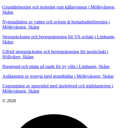
Grunddränering och isolering runt källarväggar i Möllevången,
Skåne
Nyinstallation av vatten och avlopp åt bostadsrättsförening i
Möllevången, Skåne
Stenspräckning och bergsprängning för VA-schakt i Limhamn,
Skåne
Utförd stenspräckning och bergsprängning för poolschakt i
Höllviken, Skåne
Husgrund och platta på mark för ny villa i Limhamn, Skåne
Anläggning av torgyta med granithällar i Möllevången, Skåne
Upprustning av innergård med skelettjord och trädplantering i
Möllevången, Skåne
© 2026