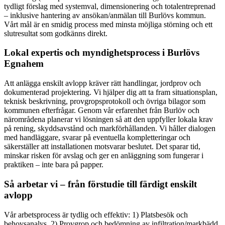
tydligt förslag med systemval, dimensionering och totalentreprenad
– inklusive hantering av ansökan/anmälan till Burlövs kommun.
Vårt mål är en smidig process med minsta möjliga störning och ett
slutresultat som godkänns direkt.
Lokal expertis och myndighetsprocess i Burlövs
Egnahem
Att anlägga enskilt avlopp kräver rätt handlingar, jordprov och
dokumenterad projektering. Vi hjälper dig att ta fram situationsplan,
teknisk beskrivning, provgropsprotokoll och övriga bilagor som
kommunen efterfrågar. Genom vår erfarenhet från Burlöv och
närområdena planerar vi lösningen så att den uppfyller lokala krav
på rening, skyddsavstånd och markförhållanden. Vi håller dialogen
med handläggare, svarar på eventuella kompletteringar och
säkerställer att installationen motsvarar beslutet. Det sparar tid,
minskar risken för avslag och ger en anläggning som fungerar i
praktiken – inte bara på papper.
Så arbetar vi – från förstudie till färdigt enskilt
avlopp
Vår arbetsprocess är tydlig och effektiv: 1) Platsbesök och
behovsanalys. 2) Provgrop och bedömning av infiltration/markbädd