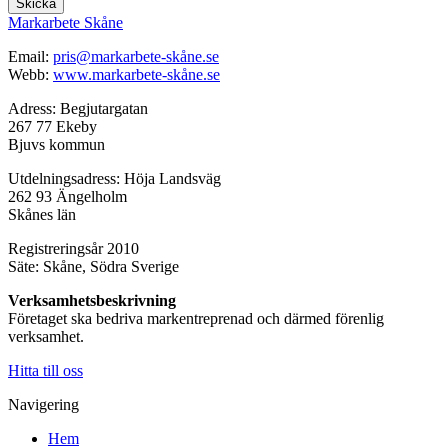
Skicka
Markarbete Skåne
Email:
pris@markarbete-skåne.se
Webb:
www.markarbete-skåne.se
Adress: Begjutargatan
267 77 Ekeby
Bjuvs kommun
Utdelningsadress: Höja Landsväg
262 93 Ängelholm
Skånes län
Registreringsår 2010
Säte: Skåne, Södra Sverige
Verksamhetsbeskrivning
Företaget ska bedriva markentreprenad och därmed förenlig
verksamhet.
Hitta till oss
Navigering
Hem