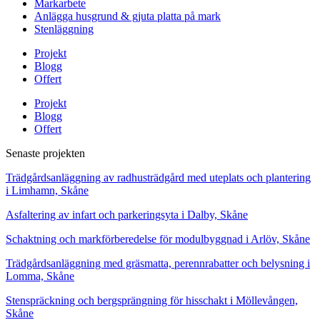
Markarbete
Anlägga husgrund & gjuta platta på mark
Stenläggning
Projekt
Blogg
Offert
Projekt
Blogg
Offert
Senaste projekten
Trädgårdsanläggning av radhusträdgård med uteplats och plantering
i Limhamn, Skåne
Asfaltering av infart och parkeringsyta i Dalby, Skåne
Schaktning och markförberedelse för modulbyggnad i Arlöv, Skåne
Trädgårdsanläggning med gräsmatta, perennrabatter och belysning i
Lomma, Skåne
Stenspräckning och bergsprängning för hisschakt i Möllevången,
Skåne