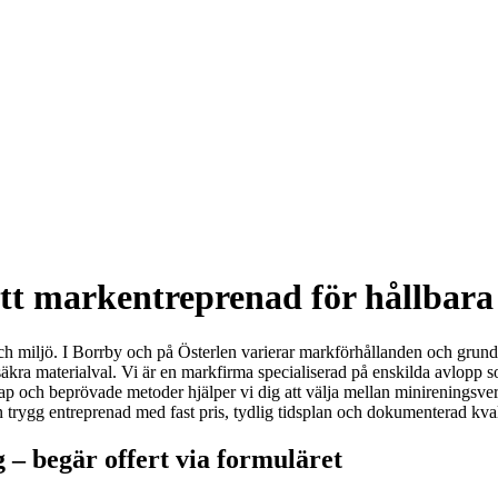
tt markentreprenad för hållbara
 miljö. I Borrby och på Österlen varierar markförhållanden och grundvat
säkra materialval. Vi är en markfirma specialiserad på enskilda avlopp s
kap och beprövade metoder hjälper vi dig att välja mellan minireningsver
trygg entreprenad med fast pris, tydlig tidsplan och dokumenterad kvali
– begär offert via formuläret