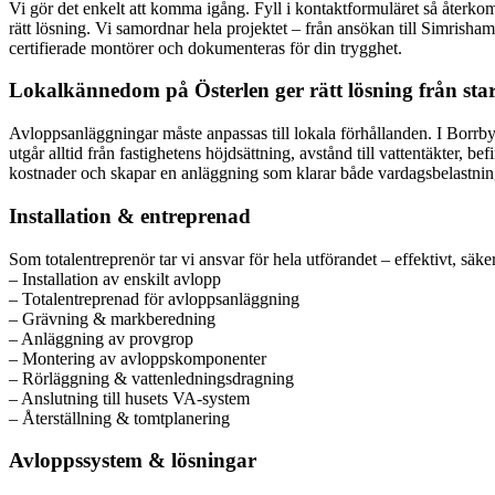
Vi gör det enkelt att komma igång. Fyll i kontaktformuläret så återkom
rätt lösning. Vi samordnar hela projektet – från ansökan till Simrisha
certifierade montörer och dokumenteras för din trygghet.
Lokalkännedom på Österlen ger rätt lösning från star
Avloppsanläggningar måste anpassas till lokala förhållanden. I Borrby 
utgår alltid från fastighetens höjdsättning, avstånd till vattentäkter,
kostnader och skapar en anläggning som klarar både vardagsbelastnin
Installation & entreprenad
Som totalentreprenör tar vi ansvar för hela utförandet – effektivt, säke
– Installation av enskilt avlopp
– Totalentreprenad för avloppsanläggning
– Grävning & markberedning
– Anläggning av provgrop
– Montering av avloppskomponenter
– Rörläggning & vattenledningsdragning
– Anslutning till husets VA-system
– Återställning & tomtplanering
Avloppssystem & lösningar