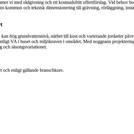
mer vi med rådgivning och ett kostnadsfritt offertförslag. Vid behov bok
mns kommun och teknisk dimensionering till grävning, rörläggning, instal
t
kan hög grundvattennivå, närhet till kust och varierande jordarter påver
 befintligt VA i huset och miljökraven i området. Med noggrann projekter
g och säsongsvariationer.
rt och enligt gällande branschkrav.