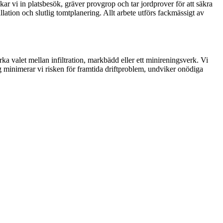
ar vi in platsbesök, gräver provgrop och tar jordprover för att säkra
lation och slutlig tomtplanering. Allt arbete utförs fackmässigt av
ka valet mellan infiltration, markbädd eller ett minireningsverk. Vi
ing minimerar vi risken för framtida driftproblem, undviker onödiga