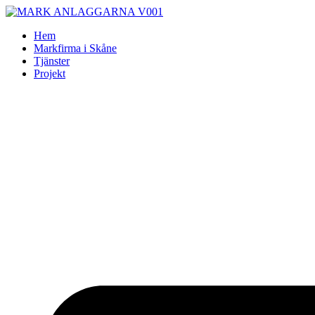
Skip
to
Hem
content
Markfirma i Skåne
Tjänster
Projekt