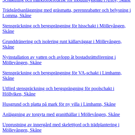
Trädgårdsanläggning med gräsmatta, perennrabatter och belysning i
Lomma, Skåne
Stenspräckning och bergsprängning för hisschakt i Möllevången,
Skåne
Grunddränering och isolering runt källarväggar i Möllevången,
Skåne
Nyinstallation av vatten och avlopp åt bostadsrättsförening i
Möllevången, Skåne
Stenspräckning och bergsprängning för VA-schakt i Limhamn,
Skåne
Utförd stenspräckning och bergsprängning för poolschakt i
Höllviken, Skåne
Husgrund och platta på mark för ny villa i Limhamn, Skåne
Anläggning av torgyta med granithällar i Möllevången, Skåne
Upprustning av innergård med skelettjord och trädplantering i
Möllevången, Skåne