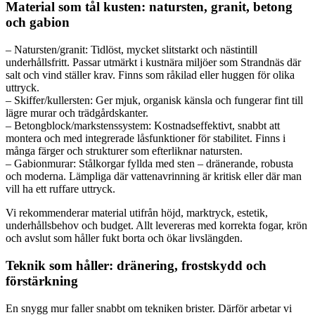
Material som tål kusten: natursten, granit, betong
och gabion
– Natursten/granit: Tidlöst, mycket slitstarkt och nästintill
underhållsfritt. Passar utmärkt i kustnära miljöer som Strandnäs där
salt och vind ställer krav. Finns som råkilad eller huggen för olika
uttryck.
– Skiffer/kullersten: Ger mjuk, organisk känsla och fungerar fint till
lägre murar och trädgårdskanter.
– Betongblock/markstenssystem: Kostnadseffektivt, snabbt att
montera och med integrerade låsfunktioner för stabilitet. Finns i
många färger och strukturer som efterliknar natursten.
– Gabionmurar: Stålkorgar fyllda med sten – dränerande, robusta
och moderna. Lämpliga där vattenavrinning är kritisk eller där man
vill ha ett ruffare uttryck.
Vi rekommenderar material utifrån höjd, marktryck, estetik,
underhållsbehov och budget. Allt levereras med korrekta fogar, krön
och avslut som håller fukt borta och ökar livslängden.
Teknik som håller: dränering, frostskydd och
förstärkning
En snygg mur faller snabbt om tekniken brister. Därför arbetar vi