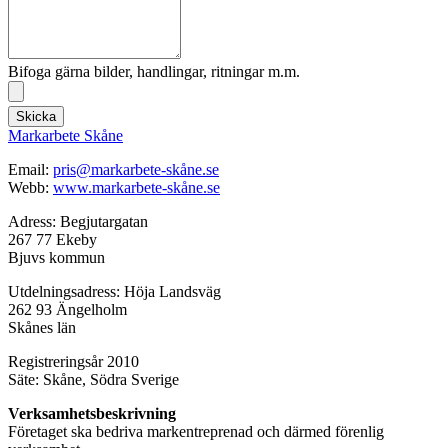
Bifoga gärna bilder, handlingar, ritningar m.m.
Skicka
Markarbete Skåne
Email:
pris@markarbete-skåne.se
Webb:
www.markarbete-skåne.se
Adress: Begjutargatan
267 77 Ekeby
Bjuvs kommun
Utdelningsadress: Höja Landsväg
262 93 Ängelholm
Skånes län
Registreringsår 2010
Säte: Skåne, Södra Sverige
Verksamhetsbeskrivning
Företaget ska bedriva markentreprenad och därmed förenlig