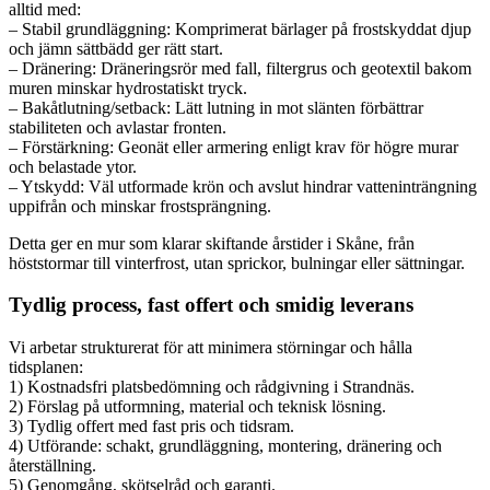
alltid med:
– Stabil grundläggning: Komprimerat bärlager på frostskyddat djup
och jämn sättbädd ger rätt start.
– Dränering: Dräneringsrör med fall, filtergrus och geotextil bakom
muren minskar hydrostatiskt tryck.
– Bakåtlutning/setback: Lätt lutning in mot slänten förbättrar
stabiliteten och avlastar fronten.
– Förstärkning: Geonät eller armering enligt krav för högre murar
och belastade ytor.
– Ytskydd: Väl utformade krön och avslut hindrar vatteninträngning
uppifrån och minskar frostsprängning.
Detta ger en mur som klarar skiftande årstider i Skåne, från
höststormar till vinterfrost, utan sprickor, bulningar eller sättningar.
Tydlig process, fast offert och smidig leverans
Vi arbetar strukturerat för att minimera störningar och hålla
tidsplanen:
1) Kostnadsfri platsbedömning och rådgivning i Strandnäs.
2) Förslag på utformning, material och teknisk lösning.
3) Tydlig offert med fast pris och tidsram.
4) Utförande: schakt, grundläggning, montering, dränering och
återställning.
5) Genomgång, skötselråd och garanti.