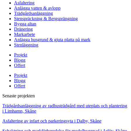
Asfaltering
Anlägga vatten & avlopp
Trädgårdsanläggning
Stenspräckning & Bergsprängning
Bygga altan
Dränering
Markarbete
Anlägga husgrund & gjuta platta på mark
Stenläggning
Projekt
Blogg
Offert
Projekt
Blogg
Offert
Senaste projekten
Trädgårdsanläggning av radhusträdgård med uteplats och plantering
i Limhamn, Skåne
Asfaltering av infart och parkeringsyta i Dalby, Skåne
Schaktning och markförberedelse för modulbyggnad i Arlöv, Skåne