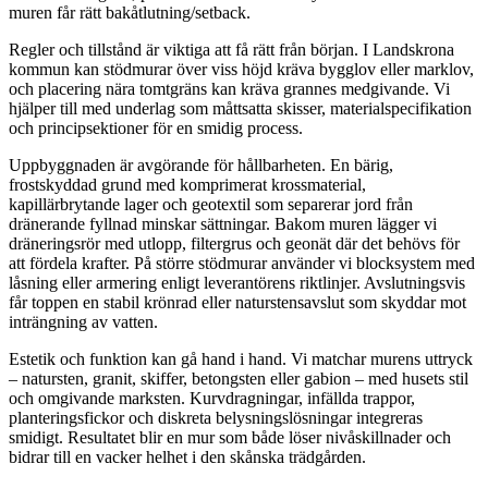
muren får rätt bakåtlutning/setback.
Regler och tillstånd är viktiga att få rätt från början. I Landskrona
kommun kan stödmurar över viss höjd kräva bygglov eller marklov,
och placering nära tomtgräns kan kräva grannes medgivande. Vi
hjälper till med underlag som måttsatta skisser, materialspecifikation
och principsektioner för en smidig process.
Uppbyggnaden är avgörande för hållbarheten. En bärig,
frostskyddad grund med komprimerat krossmaterial,
kapillärbrytande lager och geotextil som separerar jord från
dränerande fyllnad minskar sättningar. Bakom muren lägger vi
dräneringsrör med utlopp, filtergrus och geonät där det behövs för
att fördela krafter. På större stödmurar använder vi blocksystem med
låsning eller armering enligt leverantörens riktlinjer. Avslutningsvis
får toppen en stabil krönrad eller naturstensavslut som skyddar mot
inträngning av vatten.
Estetik och funktion kan gå hand i hand. Vi matchar murens uttryck
– natursten, granit, skiffer, betongsten eller gabion – med husets stil
och omgivande marksten. Kurvdragningar, infällda trappor,
planteringsfickor och diskreta belysningslösningar integreras
smidigt. Resultatet blir en mur som både löser nivåskillnader och
bidrar till en vacker helhet i den skånska trädgården.