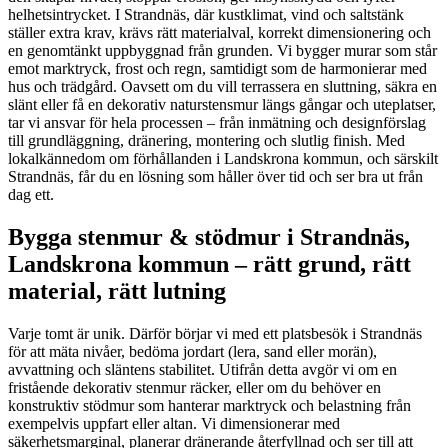
helhetsintrycket. I Strandnäs, där kustklimat, vind och saltstänk
ställer extra krav, krävs rätt materialval, korrekt dimensionering och
en genomtänkt uppbyggnad från grunden. Vi bygger murar som står
emot marktryck, frost och regn, samtidigt som de harmonierar med
hus och trädgård. Oavsett om du vill terrassera en sluttning, säkra en
slänt eller få en dekorativ naturstensmur längs gångar och uteplatser,
tar vi ansvar för hela processen – från inmätning och designförslag
till grundläggning, dränering, montering och slutlig finish. Med
lokalkännedom om förhållanden i Landskrona kommun, och särskilt
Strandnäs, får du en lösning som håller över tid och ser bra ut från
dag ett.
Bygga stenmur & stödmur i Strandnäs,
Landskrona kommun – rätt grund, rätt
material, rätt lutning
Varje tomt är unik. Därför börjar vi med ett platsbesök i Strandnäs
för att mäta nivåer, bedöma jordart (lera, sand eller morän),
avvattning och släntens stabilitet. Utifrån detta avgör vi om en
fristående dekorativ stenmur räcker, eller om du behöver en
konstruktiv stödmur som hanterar marktryck och belastning från
exempelvis uppfart eller altan. Vi dimensionerar med
säkerhetsmarginal, planerar dränerande återfyllnad och ser till att