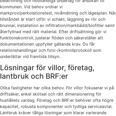
beskrivning och nödvändiga underlag för ansökan till
kommunen. Vid behov ordnar vi
markprov/perkolationstest, nivåmätning och lägesplan. När
tillståndet är klart utför vi schakt, läggning av rör och
brunnar, installation av infiltration/markbädd/biofilter samt
återfyllnad med rätt material. Efter driftsättning gör vi
funktionskontroll, justerar flöden och säkerställer att
dokumentationen uppfyller gällande krav. Du får
relationshandlingar och foto-/kontrollprotokoll som
underlättar vid framtida tillsyn.
Lösningar för villor, företag,
lantbruk och BRF:er
Olika fastigheter har olika behov. För villor fokuserar vi på
driftsäker, enkel skötsel och rätt dimensionering för
hushållets vardag. Företag och BRF:er behöver ofta högre
kapacitet, robusta komponenter och tydliga serviceavtal.
Lantbruk kräver tåliga lösningar som klarar varierande