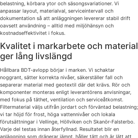
belastning, körbara ytor och säsongsvariationer. Vi
anpassar layout, materialval, serviceintervall och
dokumentation så att anläggningen levererar stabil drift
oavsett användning – alltid med miljöhänsyn och
kostnadseffektivitet i fokus.
Kvalitet i markarbete och material
ger lång livslängd
Hållbara BDT-avlopp börjar i marken. Vi schaktar
noggrant, sätter korrekta nivåer, säkerställer fall och
separerar material med geotextil där det krävs. Rör och
komponenter monteras enligt leverantörens anvisningar,
med fokus på täthet, ventilation och serviceåtkomst.
Filtermaterial väljs utifrån jordart och förväntad belastning;
vi tar höjd för frost, höga vattennivåer och lokala
förutsättningar i Vellinge, Höllviken och Skanör-Falsterbo.
Varje del testas innan återfyllnad. Resultatet blir en
anläggning som dränerar jämnt, håller tätt och är lätt att