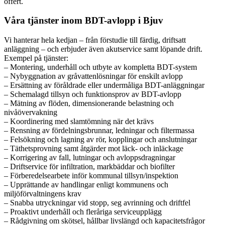
offert.
Våra tjänster inom BDT-avlopp i Bjuv
Vi hanterar hela kedjan – från förstudie till färdig, driftsatt
anläggning – och erbjuder även akutservice samt löpande drift.
Exempel på tjänster:
– Montering, underhåll och utbyte av kompletta BDT-system
– Nybyggnation av gråvattenlösningar för enskilt avlopp
– Ersättning av föråldrade eller undermåliga BDT-anläggningar
– Schemalagd tillsyn och funktionsprov av BDT-avlopp
– Mätning av flöden, dimensionerande belastning och
nivåövervakning
– Koordinering med slamtömning när det krävs
– Rensning av fördelningsbrunnar, ledningar och filtermassa
– Felsökning och lagning av rör, kopplingar och anslutningar
– Täthetsprovning samt åtgärder mot läck- och inläckage
– Korrigering av fall, lutningar och avloppsdragningar
– Driftservice för infiltration, markbäddar och biofilter
– Förberedelsearbete inför kommunal tillsyn/inspektion
– Upprättande av handlingar enligt kommunens och
miljöförvaltningens krav
– Snabba utryckningar vid stopp, seg avrinning och driftfel
– Proaktivt underhåll och fleråriga serviceupplägg
– Rådgivning om skötsel, hållbar livslängd och kapacitetsfrågor