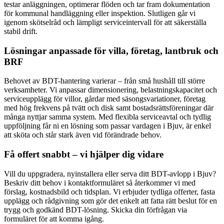
testar anläggningen, optimerar flöden och tar fram dokumentation
för kommunal handläggning eller inspektion. Slutligen går vi
igenom skötselråd och lämpligt serviceintervall för att säkerställa
stabil drift.
Lösningar anpassade för villa, företag, lantbruk och
BRF
Behovet av BDT-hantering varierar – från små hushåll till större
verksamheter. Vi anpassar dimensionering, belastningskapacitet och
serviceupplägg för villor, gårdar med säsongsvariationer, företag
med hög frekvens på tvätt och disk samt bostadsrättsföreningar där
många nyttjar samma system. Med flexibla serviceavtal och tydlig
uppföljning får ni en lösning som passar vardagen i Bjuv, är enkel
att sköta och står stark även vid förändrade behov.
Få offert snabbt – vi hjälper dig vidare
Vill du uppgradera, nyinstallera eller serva ditt BDT-avlopp i Bjuv?
Beskriv ditt behov i kontaktformuläret så återkommer vi med
förslag, kostnadsbild och tidsplan. Vi erbjuder tydliga offerter, fasta
upplägg och rådgivning som gör det enkelt att fatta rätt beslut för en
trygg och godkänd BDT-lösning. Skicka din förfrågan via
formuläret för att komma igång.