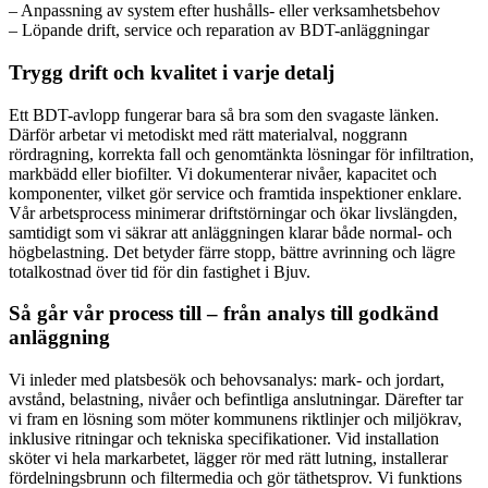
– Anpassning av system efter hushålls- eller verksamhetsbehov
– Löpande drift, service och reparation av BDT-anläggningar
Trygg drift och kvalitet i varje detalj
Ett BDT-avlopp fungerar bara så bra som den svagaste länken.
Därför arbetar vi metodiskt med rätt materialval, noggrann
rördragning, korrekta fall och genomtänkta lösningar för infiltration,
markbädd eller biofilter. Vi dokumenterar nivåer, kapacitet och
komponenter, vilket gör service och framtida inspektioner enklare.
Vår arbetsprocess minimerar driftstörningar och ökar livslängden,
samtidigt som vi säkrar att anläggningen klarar både normal- och
högbelastning. Det betyder färre stopp, bättre avrinning och lägre
totalkostnad över tid för din fastighet i Bjuv.
Så går vår process till – från analys till godkänd
anläggning
Vi inleder med platsbesök och behovsanalys: mark- och jordart,
avstånd, belastning, nivåer och befintliga anslutningar. Därefter tar
vi fram en lösning som möter kommunens riktlinjer och miljökrav,
inklusive ritningar och tekniska specifikationer. Vid installation
sköter vi hela markarbetet, lägger rör med rätt lutning, installerar
fördelningsbrunn och filtermedia och gör täthetsprov. Vi funktions