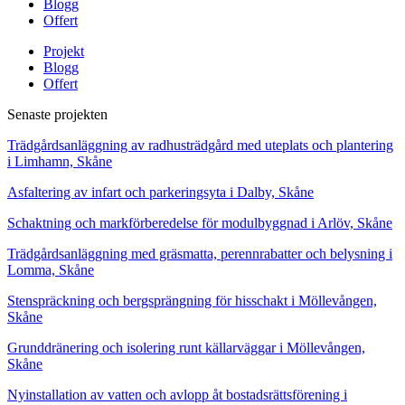
Blogg
Offert
Projekt
Blogg
Offert
Senaste projekten
Trädgårdsanläggning av radhusträdgård med uteplats och plantering
i Limhamn, Skåne
Asfaltering av infart och parkeringsyta i Dalby, Skåne
Schaktning och markförberedelse för modulbyggnad i Arlöv, Skåne
Trädgårdsanläggning med gräsmatta, perennrabatter och belysning i
Lomma, Skåne
Stenspräckning och bergsprängning för hisschakt i Möllevången,
Skåne
Grunddränering och isolering runt källarväggar i Möllevången,
Skåne
Nyinstallation av vatten och avlopp åt bostadsrättsförening i