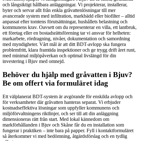
och långsiktigt hållbara anläggningar. Vi projekterar, installerar,
byter och servar allt från enkla gråvattenlösningar till mer
avancerade system med infiltration, markbädd eller biofilter – alltid
anpassat efter tomtens förutsättningar, hushållets belastning och
kommunens krav. Oavsett om du representerar en villa, ett lantbruk,
ett företag eller en bostadsrättsförening tar vi ansvar för helheten:
markarbete, rördragning, nivåer, dokumentation och samordning
med myndigheter. Vårt mål är att ditt BDT-avlopp ska fungera
problemfritt, klara framtida inspektioner och ge trygg drift året runt,
med minimal miljöpåverkan och optimal livslängd för din
investering i Bjuv med omnejd.
Behöver du hjälp med gråvatten i Bjuv?
Be om offert via formuläret idag
Ett välplanerat BDT-system är avgörande för enskilda avlopp och
för verksamheter där gråvatten hanteras separat. Vi erbjuder
kostnadseffektiva lösningar som uppfyller kommunens och
miljöförvaltningens riktlinjer, och ser till att din anläggning
dimensioneras rätt från start. Med lokal kännedom om
markförhållanden i Bjuv och Skåne får du en installation som
fungerar i praktiken – inte bara på papper. Fyll i kontaktformuläret
så återkommer vi med bedömning, åtgärdsförslag och en tydlig