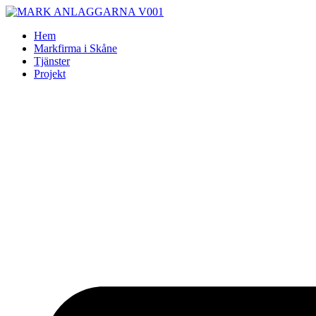
Skip
to
Hem
content
Markfirma i Skåne
Tjänster
Projekt