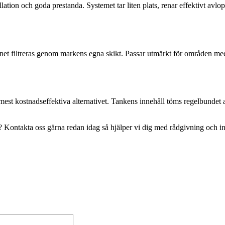
lation och goda prestanda. Systemet tar liten plats, renar effektivt avlo
 vattnet filtreras genom markens egna skikt. Passar utmärkt för områden
st kostnadseffektiva alternativet. Tankens innehåll töms regelbundet av
? Kontakta oss gärna redan idag så hjälper vi dig med rådgivning och insta