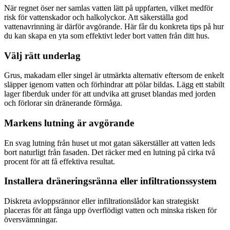
När regnet öser ner samlas vatten lätt på uppfarten, vilket medför
risk för vattenskador och halkolyckor. Att säkerställa god
vattenavrinning är därför avgörande. Här får du konkreta tips på hur
du kan skapa en yta som effektivt leder bort vatten från ditt hus.
Välj rätt underlag
Grus, makadam eller singel är utmärkta alternativ eftersom de enkelt
släpper igenom vatten och förhindrar att pölar bildas. Lägg ett stabilt
lager fiberduk under för att undvika att gruset blandas med jorden
och förlorar sin dränerande förmåga.
Markens lutning är avgörande
En svag lutning från huset ut mot gatan säkerställer att vatten leds
bort naturligt från fasaden. Det räcker med en lutning på cirka två
procent för att få effektiva resultat.
Installera dräneringsränna eller infiltrationssystem
Diskreta avloppsrännor eller infiltrationslådor kan strategiskt
placeras för att fånga upp överflödigt vatten och minska risken för
översvämningar.