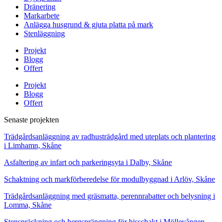
Dränering
Markarbete
Anlägga husgrund & gjuta platta på mark
Stenläggning
Projekt
Blogg
Offert
Projekt
Blogg
Offert
Senaste projekten
Trädgårdsanläggning av radhusträdgård med uteplats och plantering
i Limhamn, Skåne
Asfaltering av infart och parkeringsyta i Dalby, Skåne
Schaktning och markförberedelse för modulbyggnad i Arlöv, Skåne
Trädgårdsanläggning med gräsmatta, perennrabatter och belysning i
Lomma, Skåne
Stenspräckning och bergsprängning för hisschakt i Möllevången,