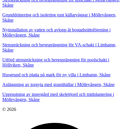
Skåne
Grunddränering och isolering runt källarväggar i Möllevången,
Skåne
Nyinstallation av vatten och avlopp åt bostadsrättsförening i
Möllevången, Skåne
Stenspräckning och bergsprängning för VA-schakt i Limhamn,
Skåne
Utförd stenspräckning och bergsprängning för poolschakt i
Höllviken, Skåne
Husgrund och platta på mark för ny villa i Limhamn, Skåne
Anläggning av torgyta med granithällar i Möllevången, Skåne
Upprustning av innergård med skelettjord och trädplantering i
Möllevången, Skåne
© 2026