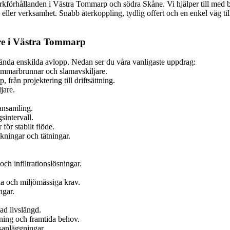
rkförhållanden i Västra Tommarp och södra Skåne. Vi hjälper till med
ll eller verksamhet. Snabb återkoppling, tydlig offert och en enkel väg 
re i Västra Tommarp
kända enskilda avlopp. Nedan ser du våra vanligaste uppdrag:
kammarbrunnar och slamavskiljare.
rån projektering till driftsättning.
jare.
ansamling.
intervall.
ör stabilt flöde.
ningar och tätningar.
ch infiltrationslösningar.
a och miljömässiga krav.
ngar.
ad livslängd.
tning och framtida behov.
sanläggningar.