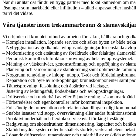
När du anlitar oss får du en trygg partner med lokal kännedom om ma
lösningar som markbädd eller infiltration – alltid anpassat efter hushå
tar vi det vidare.
Våra tjänster inom trekammarbrunn & slamavskilja
Vi erbjuder ett komplett utbud av arbeten för säkra, hållbara och god
– Komplett installation, löpande service och säkra byten av både tre
– Nybyggnation av godkända avloppsanläggningar för enskilda avlopp, f
– Modernisering och ersättning av föråldrade eller felaktiga slamavskil
– Periodisk kontroll och funktionsprovning av hela avloppssystemet.
– Mätning av vätskenivåer, genomströmning och uppföljning av slam
– Planering och samordning av slamtömning samt optimerade tömnings
– Noggrann rengöring av inlopp, utlopp, T-rör och fördelningsbrunnar f
– Reparation och byte av rörkopplingar, brunnskomponenter samt pack
– Täthetsprovning, felsökning och åtgärder vid läckage.
– Justering av ledningsfall, flödesbalans och avloppsdragningar.
– Driftservice och underhåll av efterföljande rening, såsom markbädd o
– Förberedelser och egenkontroller inför kommunal inspektion.
– Fullständig dokumentation och relationshandlingar enligt kommunal
– Snabba insatser vid stopp, översvämning eller andra funktionsstörni
– Proaktivt underhåll och flexibla serviceavtal för lång livslängd.
– Rådgivning om skötselrutiner, dimensionering, kapacitet och beräkn
– Skräddarsydda system efter hushållets storlek, verksamhetens belas
– Löpande driftservice, reparationer och underhåll av enskilda avlopp