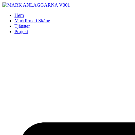
Skip
to
Hem
content
Markfirma i Skåne
Tjänster
Projekt