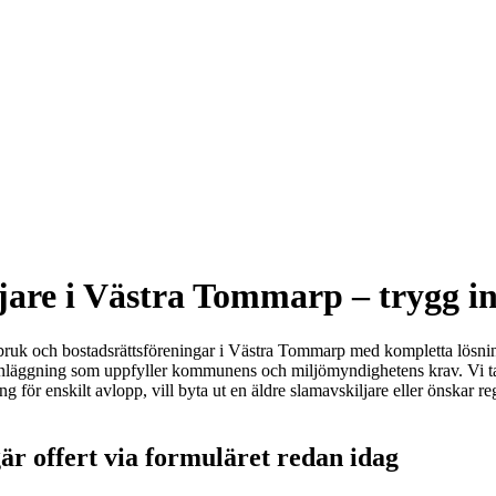
e i Västra Tommarp – trygg inst
ntbruk och bostadsrättsföreningar i Västra Tommarp med kompletta lösn
nläggning som uppfyller kommunens och miljömyndighetens krav. Vi tar han
 för enskilt avlopp, vill byta ut en äldre slamavskiljare eller önskar reg
är offert via formuläret redan idag