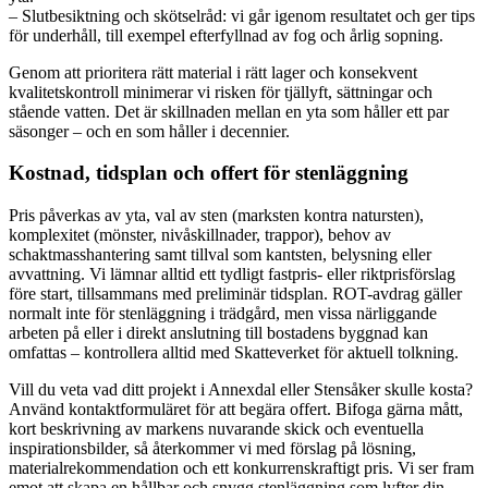
– Slutbesiktning och skötselråd: vi går igenom resultatet och ger tips
för underhåll, till exempel efterfyllnad av fog och årlig sopning.
Genom att prioritera rätt material i rätt lager och konsekvent
kvalitetskontroll minimerar vi risken för tjällyft, sättningar och
stående vatten. Det är skillnaden mellan en yta som håller ett par
säsonger – och en som håller i decennier.
Kostnad, tidsplan och offert för stenläggning
Pris påverkas av yta, val av sten (marksten kontra natursten),
komplexitet (mönster, nivåskillnader, trappor), behov av
schaktmasshantering samt tillval som kantsten, belysning eller
avvattning. Vi lämnar alltid ett tydligt fastpris- eller riktprisförslag
före start, tillsammans med preliminär tidsplan. ROT-avdrag gäller
normalt inte för stenläggning i trädgård, men vissa närliggande
arbeten på eller i direkt anslutning till bostadens byggnad kan
omfattas – kontrollera alltid med Skatteverket för aktuell tolkning.
Vill du veta vad ditt projekt i Annexdal eller Stensåker skulle kosta?
Använd kontaktformuläret för att begära offert. Bifoga gärna mått,
kort beskrivning av markens nuvarande skick och eventuella
inspirationsbilder, så återkommer vi med förslag på lösning,
materialrekommendation och ett konkurrenskraftigt pris. Vi ser fram
emot att skapa en hållbar och snygg stenläggning som lyfter din