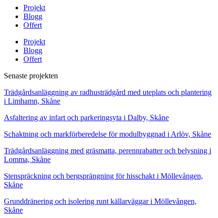
Projekt
Blogg
Offert
Projekt
Blogg
Offert
Senaste projekten
Trädgårdsanläggning av radhusträdgård med uteplats och plantering
i Limhamn, Skåne
Asfaltering av infart och parkeringsyta i Dalby, Skåne
Schaktning och markförberedelse för modulbyggnad i Arlöv, Skåne
Trädgårdsanläggning med gräsmatta, perennrabatter och belysning i
Lomma, Skåne
Stenspräckning och bergsprängning för hisschakt i Möllevången,
Skåne
Grunddränering och isolering runt källarväggar i Möllevången,
Skåne