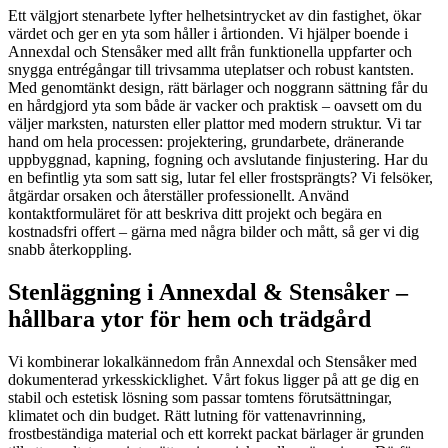
Ett välgjort stenarbete lyfter helhetsintrycket av din fastighet, ökar
värdet och ger en yta som håller i årtionden. Vi hjälper boende i
Annexdal och Stensåker med allt från funktionella uppfarter och
snygga entrégångar till trivsamma uteplatser och robust kantsten.
Med genomtänkt design, rätt bärlager och noggrann sättning får du
en hårdgjord yta som både är vacker och praktisk – oavsett om du
väljer marksten, natursten eller plattor med modern struktur. Vi tar
hand om hela processen: projektering, grundarbete, dränerande
uppbyggnad, kapning, fogning och avslutande finjustering. Har du
en befintlig yta som satt sig, lutar fel eller frostsprängts? Vi felsöker,
åtgärdar orsaken och återställer professionellt. Använd
kontaktformuläret för att beskriva ditt projekt och begära en
kostnadsfri offert – gärna med några bilder och mått, så ger vi dig
snabb återkoppling.
Stenläggning i Annexdal & Stensåker –
hållbara ytor för hem och trädgård
Vi kombinerar lokalkännedom från Annexdal och Stensåker med
dokumenterad yrkesskicklighet. Vårt fokus ligger på att ge dig en
stabil och estetisk lösning som passar tomtens förutsättningar,
klimatet och din budget. Rätt lutning för vattenavrinning,
frostbeständiga material och ett korrekt packat bärlager är grunden