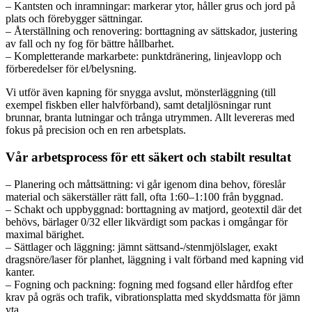
– Kantsten och inramningar: markerar ytor, håller grus och jord på
plats och förebygger sättningar.
– Återställning och renovering: borttagning av sättskador, justering
av fall och ny fog för bättre hållbarhet.
– Kompletterande markarbete: punktdränering, linjeavlopp och
förberedelser för el/belysning.
Vi utför även kapning för snygga avslut, mönsterläggning (till
exempel fiskben eller halvförband), samt detaljlösningar runt
brunnar, branta lutningar och trånga utrymmen. Allt levereras med
fokus på precision och en ren arbetsplats.
Vår arbetsprocess för ett säkert och stabilt resultat
– Planering och måttsättning: vi går igenom dina behov, föreslår
material och säkerställer rätt fall, ofta 1:60–1:100 från byggnad.
– Schakt och uppbyggnad: borttagning av matjord, geotextil där det
behövs, bärlager 0/32 eller likvärdigt som packas i omgångar för
maximal bärighet.
– Sättlager och läggning: jämnt sättsand-/stenmjölslager, exakt
dragsnöre/laser för planhet, läggning i valt förband med kapning vid
kanter.
– Fogning och packning: fogning med fogsand eller hårdfog efter
krav på ogräs och trafik, vibrationsplatta med skyddsmatta för jämn
yta.