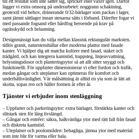
till ett resultat som inte sätter sig, spricker eller växer igen. Därför
lägger vi extra omsorg på underarbetet: noggrann schaktning,
geotextil vid behov, dränerande 0/32-bärlager som packas i lager,
samt jämnt sättlager innan stenarna sätts i förband. Därefter fogar vi
med passande fogsand eller hårdfog beroende på krav på
ogrässkydd och belastning.
Designmässigt kan du välja mellan klassisk rektangulär marksten,
tidlös granit, naturstenshällar eller moderna plattor med fasade
kanter. Vi hjälper dig att matcha kulörer med fasad, staket och
trädgård, och kan integrera kantstöd, trappsteg, linjeavvattning,
belysningsdosor och planteringsytor så att allt sitter snyggt och
funktionellt. För uppfarter dimensionerar vi efter fordon och trafik,
medan gångar och uteplatser kan optimeras för komfort och
underhållsvänlighet. Vår målsättning är alltid en yta som är lätt att
skotta, sopas ren och håller formen år efter år.
Tjänster vi erbjuder inom stenläggning
– Uppfarter och parkeringsytor: extra bärlager, förstärkta kanter och
slitstark sten för lång livslängd.
– Gångar och entréer: säkra, halkvänliga ytor med rätt fall från fasad
och diskreta kantstöd.
– Uteplatser och poolområden: behagliga, jämna ytor med material
som inte blir för varma eller hala.