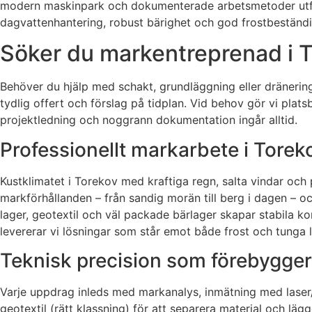
modern maskinpark och dokumenterade arbetsmetoder utför vi
dagvattenhantering, robust bärighet och god frostbeständigh
Söker du markentreprenad i To
Behöver du hjälp med schakt, grundläggning eller dränerin
tydlig offert och förslag på tidplan. Vid behov gör vi plat
projektledning och noggrann dokumentation ingår alltid.
Professionellt markarbete i Torek
Kustklimatet i Torekov med kraftiga regn, salta vindar och 
markförhållanden – från sandig morän till berg i dagen – oc
lager, geotextil och väl packade bärlager skapar stabila k
levererar vi lösningar som står emot både frost och tunga l
Teknisk precision som förebygger
Varje uppdrag inleds med markanalys, inmätning med laser
geotextil (rätt klassning) för att separera material och läg