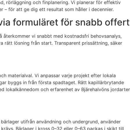
rörläggning och finplanering. Vi planerar för effektiv
 för att ge dig ett resultat som håller i decennier.
ia formuläret för snabb offert
 så återkommer vi snabbt med kostnadsfri behovsanalys,
rätt lösning från start. Transparent prissättning, säker
h materialval. Vi anpassar varje projekt efter lokala
gar byggs in från första spadtaget. Rätt kapillärbrytande
Med lokalkännedom och erfarenhet av Bjärehalvöns jordarter
bärlager utifrån användning och undergrund, använder
rävs. Bärlager i kross 0–32 eller 0–63 packas i skikt till