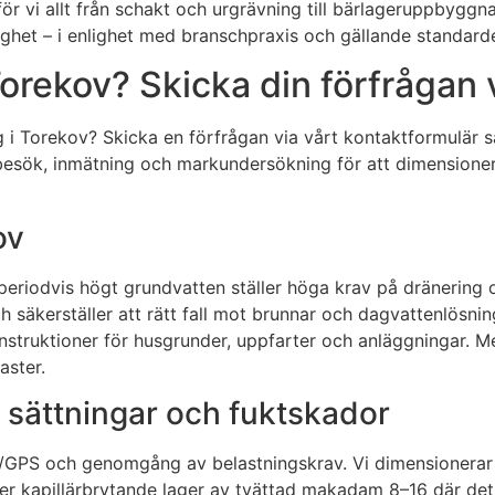
 allt från schakt och urgrävning till bärlageruppbyggnad, 
et – i enlighet med branschpraxis och gällande standarder –
rekov? Skicka din förfrågan v
g i Torekov? Skicka en förfrågan via vårt kontaktformulär
sbesök, inmätning och markundersökning för att dimensionera 
ov
periodvis högt grundvatten ställer höga krav på dränering oc
h säkerställer att rätt fall mot brunnar och dagvattenlösnin
onstruktioner för husgrunder, uppfarter och anläggningar. 
aster.
 sättningar och fuktskador
/GPS och genomgång av belastningskrav. Vi dimensionerar 
ger kapillärbrytande lager av tvättad makadam 8–16 där det k