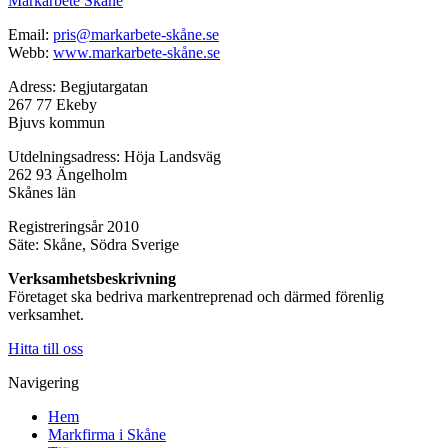
Markarbete Skåne
Email:
pris@markarbete-skåne.se
Webb:
www.markarbete-skåne.se
Adress: Begjutargatan
267 77 Ekeby
Bjuvs kommun
Utdelningsadress: Höja Landsväg
262 93 Ängelholm
Skånes län
Registreringsår 2010
Säte: Skåne, Södra Sverige
Verksamhetsbeskrivning
Företaget ska bedriva markentreprenad och därmed förenlig
verksamhet.
Hitta till oss
Navigering
Hem
Markfirma i Skåne