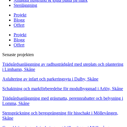
Anlägga husgrund & gjuta platta på mark
Stenläggning
Projekt
Blogg
Offert
Projekt
Blogg
Offert
Senaste projekten
Trädgårdsanläggning av radhusträdgård med uteplats och plantering
i Limhamn, Skåne
Asfaltering av infart och parkeringsyta i Dalby, Skåne
Schaktning och markförberedelse för modulbyggnad i Arlöv, Skåne
Trädgårdsanläggning med gräsmatta, perennrabatter och belysning i
Lomma, Skåne
Stenspräckning och bergsprängning för hisschakt i Möllevången,
Skåne