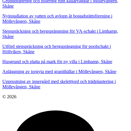
Grunddränering och isolering runt källarväggar i Möllevången,
Skåne
Nyinstallation av vatten och avlopp åt bostadsrättsförening i
Möllevången, Skåne
Stenspräckning och bergsprängning för VA-schakt i Limhamn,
Skåne
Utförd stenspräckning och bergsprängning för poolschakt i
Höllviken, Skåne
Husgrund och platta på mark för ny villa i Limhamn, Skåne
Anläggning av torgyta med granithällar i Möllevången, Skåne
Upprustning av innergård med skelettjord och trädplantering i
Möllevången, Skåne
© 2026