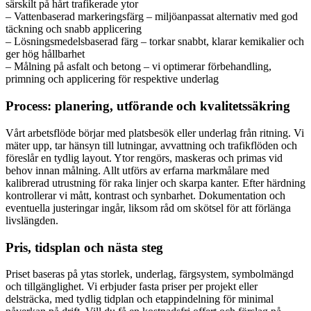
särskilt på hårt trafikerade ytor
– Vattenbaserad markeringsfärg – miljöanpassat alternativ med god
täckning och snabb applicering
– Lösningsmedelsbaserad färg – torkar snabbt, klarar kemikalier och
ger hög hållbarhet
– Målning på asfalt och betong – vi optimerar förbehandling,
primning och applicering för respektive underlag
Process: planering, utförande och kvalitetssäkring
Vårt arbetsflöde börjar med platsbesök eller underlag från ritning. Vi
mäter upp, tar hänsyn till lutningar, avvattning och trafikflöden och
föreslår en tydlig layout. Ytor rengörs, maskeras och primas vid
behov innan målning. Allt utförs av erfarna markmålare med
kalibrerad utrustning för raka linjer och skarpa kanter. Efter härdning
kontrollerar vi mått, kontrast och synbarhet. Dokumentation och
eventuella justeringar ingår, liksom råd om skötsel för att förlänga
livslängden.
Pris, tidsplan och nästa steg
Priset baseras på ytas storlek, underlag, färgsystem, symbolmängd
och tillgänglighet. Vi erbjuder fasta priser per projekt eller
delsträcka, med tydlig tidplan och etappindelning för minimal