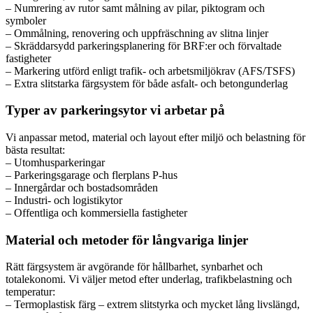
– Numrering av rutor samt målning av pilar, piktogram och
symboler
– Ommålning, renovering och uppfräschning av slitna linjer
– Skräddarsydd parkeringsplanering för BRF:er och förvaltade
fastigheter
– Markering utförd enligt trafik- och arbetsmiljökrav (AFS/TSFS)
– Extra slitstarka färgsystem för både asfalt- och betongunderlag
Typer av parkeringsytor vi arbetar på
Vi anpassar metod, material och layout efter miljö och belastning för
bästa resultat:
– Utomhusparkeringar
– Parkeringsgarage och flerplans P-hus
– Innergårdar och bostadsområden
– Industri- och logistikytor
– Offentliga och kommersiella fastigheter
Material och metoder för långvariga linjer
Rätt färgsystem är avgörande för hållbarhet, synbarhet och
totalekonomi. Vi väljer metod efter underlag, trafikbelastning och
temperatur:
– Termoplastisk färg – extrem slitstyrka och mycket lång livslängd,