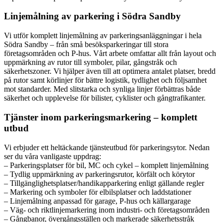
Linjemålning av parkering i Södra Sandby
Vi utför komplett linjemålning av parkeringsanläggningar i hela
Södra Sandby – från små besöksparkeringar till stora
företagsområden och P-hus. Vårt arbete omfattar allt från layout och
uppmärkning av rutor till symboler, pilar, gångstråk och
säkerhetszoner. Vi hjälper även till att optimera antalet platser, bredd
på rutor samt körlinjer för bättre logistik, tydlighet och följsamhet
mot standarder. Med slitstarka och synliga linjer förbättras både
säkerhet och upplevelse för bilister, cyklister och gångtrafikanter.
Tjänster inom parkeringsmarkering – komplett
utbud
Vi erbjuder ett heltäckande tjänsteutbud för parkeringsytor. Nedan
ser du våra vanligaste uppdrag:
– Parkeringsplatser för bil, MC och cykel – komplett linjemålning
– Tydlig uppmärkning av parkeringsrutor, körfält och körytor
– Tillgänglighetsplatser/handikapparkering enligt gällande regler
– Markering och symboler för elbilsplatser och laddstationer
– Linjemålning anpassad för garage, P-hus och källargarage
– Väg- och riktlinjemarkering inom industri- och företagsområden
– Gångbanor, övergångsställen och markerade säkerhetsstråk