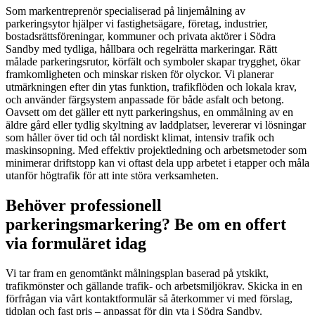
Som markentreprenör specialiserad på linjemålning av
parkeringsytor hjälper vi fastighetsägare, företag, industrier,
bostadsrättsföreningar, kommuner och privata aktörer i Södra
Sandby med tydliga, hållbara och regelrätta markeringar. Rätt
målade parkeringsrutor, körfält och symboler skapar trygghet, ökar
framkomligheten och minskar risken för olyckor. Vi planerar
utmärkningen efter din ytas funktion, trafikflöden och lokala krav,
och använder färgsystem anpassade för både asfalt och betong.
Oavsett om det gäller ett nytt parkeringshus, en ommålning av en
äldre gård eller tydlig skyltning av laddplatser, levererar vi lösningar
som håller över tid och tål nordiskt klimat, intensiv trafik och
maskinsopning. Med effektiv projektledning och arbetsmetoder som
minimerar driftstopp kan vi oftast dela upp arbetet i etapper och måla
utanför högtrafik för att inte störa verksamheten.
Behöver professionell
parkeringsmarkering? Be om en offert
via formuläret idag
Vi tar fram en genomtänkt målningsplan baserad på ytskikt,
trafikmönster och gällande trafik- och arbetsmiljökrav. Skicka in en
förfrågan via vårt kontaktformulär så återkommer vi med förslag,
tidplan och fast pris – anpassat för din yta i Södra Sandby.