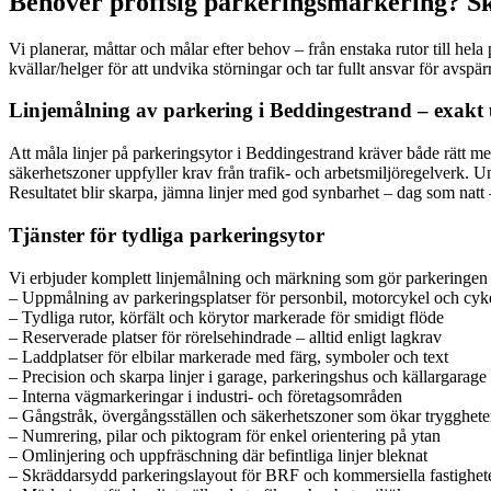
Behöver proffsig parkeringsmarkering? Ski
Vi planerar, måttar och målar efter behov – från enstaka rutor till hel
kvällar/helger för att undvika störningar och tar fullt ansvar för avspä
Linjemålning av parkering i Beddingestrand – exakt 
Att måla linjer på parkeringsytor i Beddingestrand kräver både rätt me
säkerhetszoner uppfyller krav från trafik- och arbetsmiljöregelverk. U
Resultatet blir skarpa, jämna linjer med god synbarhet – dag som natt 
Tjänster för tydliga parkeringsytor
Vi erbjuder komplett linjemålning och märkning som gör parkeringen fun
– Uppmålning av parkeringsplatser för personbil, motorcykel och cyk
– Tydliga rutor, körfält och körytor markerade för smidigt flöde
– Reserverade platser för rörelsehindrade – alltid enligt lagkrav
– Laddplatser för elbilar markerade med färg, symboler och text
– Precision och skarpa linjer i garage, parkeringshus och källargarage
– Interna vägmarkeringar i industri- och företagsområden
– Gångstråk, övergångsställen och säkerhetszoner som ökar trygghet
– Numrering, pilar och piktogram för enkel orientering på ytan
– Omlinjering och uppfräschning där befintliga linjer bleknat
– Skräddarsydd parkeringslayout för BRF och kommersiella fastighet