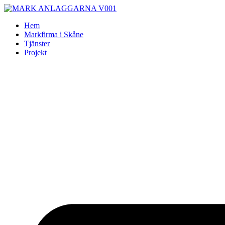
Skip
to
Hem
content
Markfirma i Skåne
Tjänster
Projekt