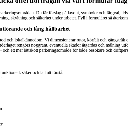
cka offertförfrågan via vårt formulär idag
a parkeringsområden. Du får förslag på layout, symboler och färgval, tid
rrning, skyltning och säkerhet under arbetet. Fyll i formuläret så återko
utförande och lång hållbarhet
tod och lokalkännedom. Vi dimensionerar rutor, körfält och gångstråk enl
nderlaget rengörs noggrant, eventuella skador åtgärdas och målning utför
– och ett mer lättskött parkeringsområde för både besökare och driftper
ktionell, säker och lätt att förstå:
el
en
er