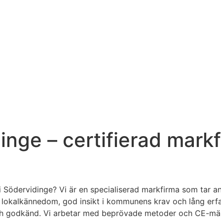
inge – certifierad mark
 i Södervidinge? Vi är en specialiserad markfirma som tar 
Med lokalkännedom, god insikt i kommunens krav och lång erfa
d och godkänd. Vi arbetar med beprövade metoder och CE-mä