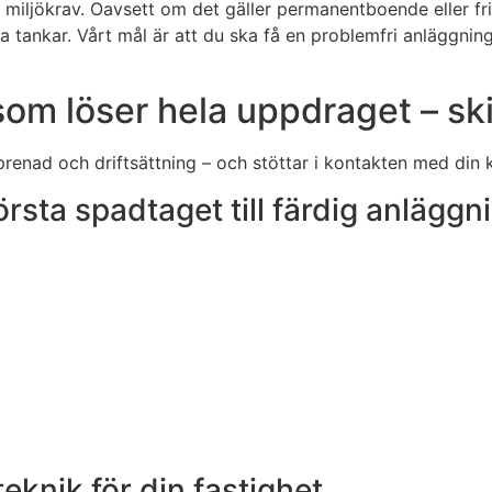
e miljökrav. Oavsett om det gäller permanentboende eller fr
na tankar. Vårt mål är att du ska få en problemfri anläggnin
om löser hela uppdraget – ski
enad och driftsättning – och stöttar i kontakten med din kom
örsta spadtaget till färdig anläggn
eknik för din fastighet