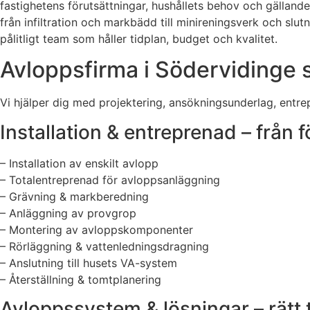
fastighetens förutsättningar, hushållets behov och gälland
från infiltration och markbädd till minireningsverk och slut
pålitligt team som håller tidplan, budget och kvalitet.
Avloppsfirma i Södervidinge s
Vi hjälper dig med projektering, ansökningsunderlag, entrepr
Installation & entreprenad – från f
– Installation av enskilt avlopp
– Totalentreprenad för avloppsanläggning
– Grävning & markberedning
– Anläggning av provgrop
– Montering av avloppskomponenter
– Rörläggning & vattenledningsdragning
– Anslutning till husets VA-system
– Återställning & tomtplanering
Avloppssystem & lösningar – rätt t