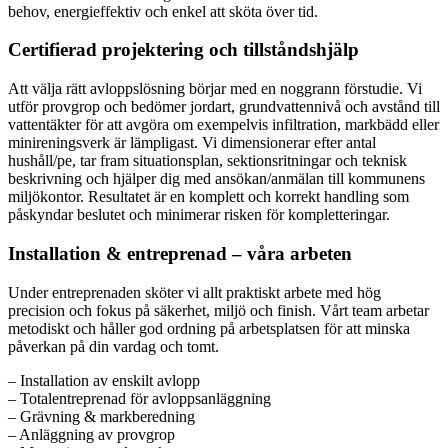
behov, energieffektiv och enkel att sköta över tid.
Certifierad projektering och tillståndshjälp
Att välja rätt avloppslösning börjar med en noggrann förstudie. Vi
utför provgrop och bedömer jordart, grundvattennivå och avstånd till
vattentäkter för att avgöra om exempelvis infiltration, markbädd eller
minireningsverk är lämpligast. Vi dimensionerar efter antal
hushåll/pe, tar fram situationsplan, sektionsritningar och teknisk
beskrivning och hjälper dig med ansökan/anmälan till kommunens
miljökontor. Resultatet är en komplett och korrekt handling som
påskyndar beslutet och minimerar risken för kompletteringar.
Installation & entreprenad – våra arbeten
Under entreprenaden sköter vi allt praktiskt arbete med hög
precision och fokus på säkerhet, miljö och finish. Vårt team arbetar
metodiskt och håller god ordning på arbetsplatsen för att minska
påverkan på din vardag och tomt.
– Installation av enskilt avlopp
– Totalentreprenad för avloppsanläggning
– Grävning & markberedning
– Anläggning av provgrop