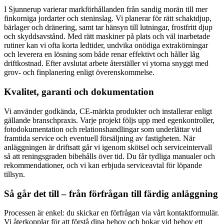
I Sjunnerup varierar markförhållanden från sandig morän till mer
finkorniga jordarter och steninslag. Vi planerar för rätt schaktdjup,
bärlager och dränering, samt tar hänsyn till lutningar, frostfritt djup
och skyddsavstånd. Med rätt maskiner på plats och väl inarbetade
rutiner kan vi ofta korta ledtider, undvika onödiga extrakörningar
och leverera en lösning som både renar effektivt och håller låg
driftkostnad. Efter avslutat arbete återställer vi ytorna snyggt med
grov- och finplanering enligt överenskommelse.
Kvalitet, garanti och dokumentation
Vi använder godkända, CE-märkta produkter och installerar enligt
gällande branschpraxis. Varje projekt följs upp med egenkontroller,
fotodokumentation och relationshandlingar som underlättar vid
framtida service och eventuell försäljning av fastigheten. När
anläggningen är driftsatt går vi igenom skötsel och serviceintervall
så att reningsgraden bibehålls över tid. Du får tydliga manualer och
rekommendationer, och vi kan erbjuda serviceavtal för löpande
tillsyn.
Så går det till – från förfrågan till färdig anläggning
Processen är enkel: du skickar en förfrågan via vårt kontaktformulär.
Vi återkopplar för att förstå dina behov och bokar vid behov ett