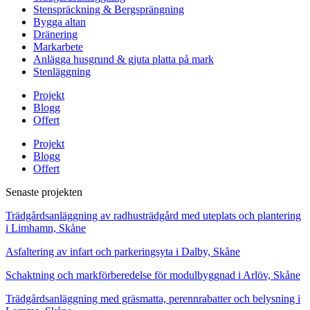
Stenspräckning & Bergsprängning
Bygga altan
Dränering
Markarbete
Anlägga husgrund & gjuta platta på mark
Stenläggning
Projekt
Blogg
Offert
Projekt
Blogg
Offert
Senaste projekten
Trädgårdsanläggning av radhusträdgård med uteplats och plantering
i Limhamn, Skåne
Asfaltering av infart och parkeringsyta i Dalby, Skåne
Schaktning och markförberedelse för modulbyggnad i Arlöv, Skåne
Trädgårdsanläggning med gräsmatta, perennrabatter och belysning i