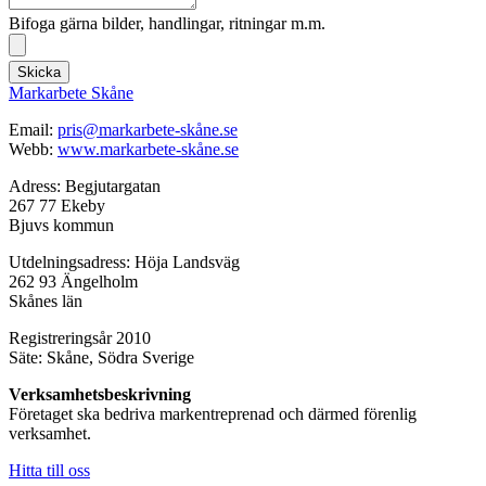
Bifoga gärna bilder, handlingar, ritningar m.m.
Skicka
Markarbete Skåne
Email:
pris@markarbete-skåne.se
Webb:
www.markarbete-skåne.se
Adress: Begjutargatan
267 77 Ekeby
Bjuvs kommun
Utdelningsadress: Höja Landsväg
262 93 Ängelholm
Skånes län
Registreringsår 2010
Säte: Skåne, Södra Sverige
Verksamhetsbeskrivning
Företaget ska bedriva markentreprenad och därmed förenlig
verksamhet.
Hitta till oss