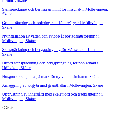
Lomma, Skåne
Stenspräckning och bergsprängning för hisschakt i Möllevången,
Skåne
Grunddränering och isolering runt källarväggar i Möllevången,
Skåne
Nyinstallation av vatten och avlopp åt bostadsrättsförening i
Möllevången, Skåne
Stenspräckning och bergsprängning för VA-schakt i Limhamn,
Skåne
Utförd stenspräckning och bergsprängning för poolschakt i
Höllviken, Skåne
Husgrund och platta på mark för ny villa i Limhamn, Skåne
Anläggning av torgyta med granithällar i Möllevången, Skåne
Upprustning av innergård med skelettjord och trädplantering i
Möllevången, Skåne
© 2026