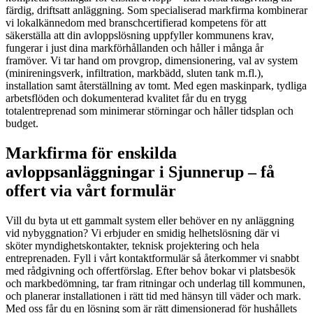
färdig, driftsatt anläggning. Som specialiserad markfirma kombinerar
vi lokalkännedom med branschcertifierad kompetens för att
säkerställa att din avloppslösning uppfyller kommunens krav,
fungerar i just dina markförhållanden och håller i många år
framöver. Vi tar hand om provgrop, dimensionering, val av system
(minireningsverk, infiltration, markbädd, sluten tank m.fl.),
installation samt återställning av tomt. Med egen maskinpark, tydliga
arbetsflöden och dokumenterad kvalitet får du en trygg
totalentreprenad som minimerar störningar och håller tidsplan och
budget.
Markfirma för enskilda
avloppsanläggningar i Sjunnerup – få
offert via vårt formulär
Vill du byta ut ett gammalt system eller behöver en ny anläggning
vid nybyggnation? Vi erbjuder en smidig helhetslösning där vi
sköter myndighetskontakter, teknisk projektering och hela
entreprenaden. Fyll i vårt kontaktformulär så återkommer vi snabbt
med rådgivning och offertförslag. Efter behov bokar vi platsbesök
och markbedömning, tar fram ritningar och underlag till kommunen,
och planerar installationen i rätt tid med hänsyn till väder och mark.
Med oss får du en lösning som är rätt dimensionerad för hushållets