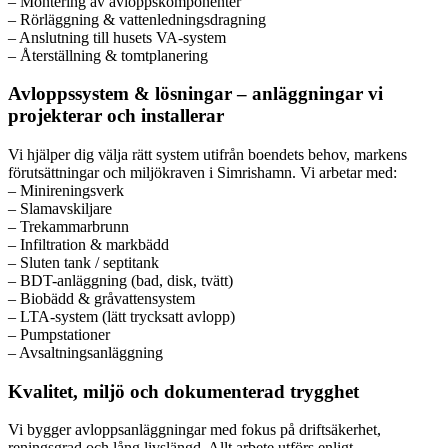
– Montering av avloppskomponenter
– Rörläggning & vattenledningsdragning
– Anslutning till husets VA-system
– Återställning & tomtplanering
Avloppssystem & lösningar – anläggningar vi
projekterar och installerar
Vi hjälper dig välja rätt system utifrån boendets behov, markens
förutsättningar och miljökraven i Simrishamn. Vi arbetar med:
– Minireningsverk
– Slamavskiljare
– Trekammarbrunn
– Infiltration & markbädd
– Sluten tank / septitank
– BDT-anläggning (bad, disk, tvätt)
– Biobädd & gråvattensystem
– LTA-system (lätt trycksatt avlopp)
– Pumpstationer
– Avsaltningsanläggning
Kvalitet, miljö och dokumenterad trygghet
Vi bygger avloppsanläggningar med fokus på driftsäkerhet,
reningsgrad och lång livslängd. Allt arbete utförs enligt