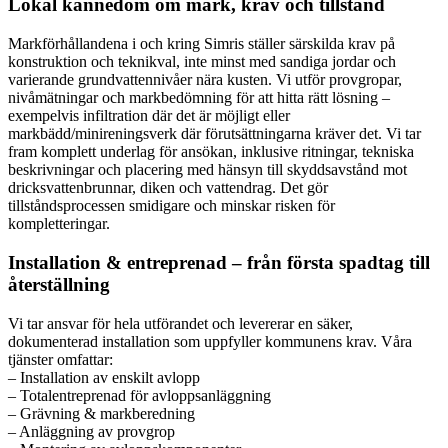
Lokal kännedom om mark, krav och tillstånd
Markförhållandena i och kring Simris ställer särskilda krav på
konstruktion och teknikval, inte minst med sandiga jordar och
varierande grundvattennivåer nära kusten. Vi utför provgropar,
nivåmätningar och markbedömning för att hitta rätt lösning –
exempelvis infiltration där det är möjligt eller
markbädd/minireningsverk där förutsättningarna kräver det. Vi tar
fram komplett underlag för ansökan, inklusive ritningar, tekniska
beskrivningar och placering med hänsyn till skyddsavstånd mot
dricksvattenbrunnar, diken och vattendrag. Det gör
tillståndsprocessen smidigare och minskar risken för
kompletteringar.
Installation & entreprenad – från första spadtag till
återställning
Vi tar ansvar för hela utförandet och levererar en säker,
dokumenterad installation som uppfyller kommunens krav. Våra
tjänster omfattar:
– Installation av enskilt avlopp
– Totalentreprenad för avloppsanläggning
– Grävning & markberedning
– Anläggning av provgrop