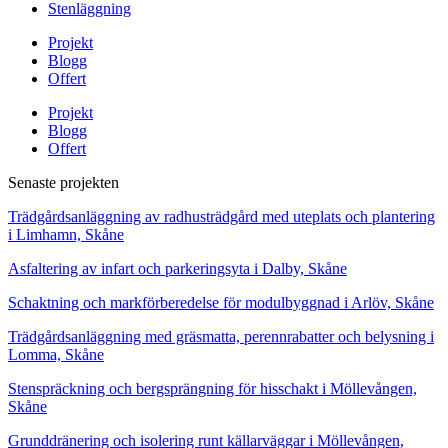
Stenläggning
Projekt
Blogg
Offert
Projekt
Blogg
Offert
Senaste projekten
Trädgårdsanläggning av radhusträdgård med uteplats och plantering
i Limhamn, Skåne
Asfaltering av infart och parkeringsyta i Dalby, Skåne
Schaktning och markförberedelse för modulbyggnad i Arlöv, Skåne
Trädgårdsanläggning med gräsmatta, perennrabatter och belysning i
Lomma, Skåne
Stenspräckning och bergsprängning för hisschakt i Möllevången,
Skåne
Grunddränering och isolering runt källarväggar i Möllevången,