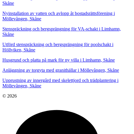
Skåne
Nyinstallation av vatten och avlopp åt bostadsrättsförening i
Möllevången, Skåne
Stenspräckning och bergsprängning för VA-schakt i Limhamn,
Skåne
Utförd stenspräckning och bergsprängning för poolschakt i
Höllviken, Skåne
Husgrund och platta på mark för ny villa i Limhamn, Skåne
Anläggning av torgyta med granithällar i Möllevången, Skåne
Upprustning av innergård med skelettjord och trädplantering i
Möllevången, Skåne
© 2026