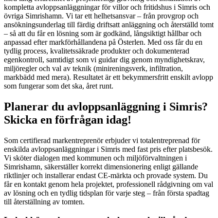
kompletta avloppsanläggningar för villor och fritidshus i Simris och
övriga Simrishamn. Vi tar ett helhetsansvar – från provgrop och
ansökningsunderlag till färdig driftsatt anläggning och återställd tomt
– så att du får en lösning som är godkänd, långsiktigt hållbar och
anpassad efter markförhållandena på Österlen. Med oss får du en
tydlig process, kvalitetssäkrade produkter och dokumenterad
egenkontroll, samtidigt som vi guidar dig genom myndighetskrav,
miljöregler och val av teknik (minireningsverk, infiltration,
markbädd med mera). Resultatet är ett bekymmersfritt enskilt avlopp
som fungerar som det ska, året runt.
Planerar du avloppsanläggning i Simris?
Skicka en förfrågan idag!
Som certifierad markentreprenör erbjuder vi totalentreprenad för
enskilda avloppsanläggningar i Simris med fast pris efter platsbesök.
Vi sköter dialogen med kommunen och miljöförvaltningen i
Simrishamn, säkerställer korrekt dimensionering enligt gällande
riktlinjer och installerar endast CE-märkta och provade system. Du
får en kontakt genom hela projektet, professionell rådgivning om val
av lösning och en tydlig tidsplan för varje steg – från första spadtag
till återställning av tomten.