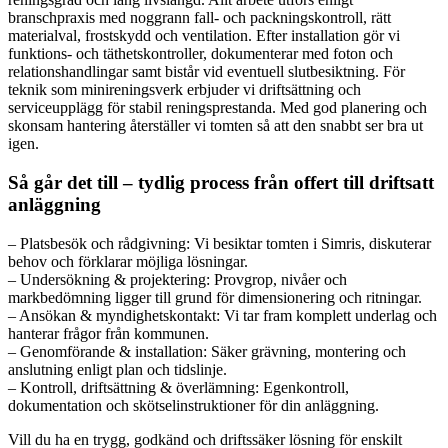
branschpraxis med noggrann fall- och packningskontroll, rätt
materialval, frostskydd och ventilation. Efter installation gör vi
funktions- och täthetskontroller, dokumenterar med foton och
relationshandlingar samt bistår vid eventuell slutbesiktning. För
teknik som minireningsverk erbjuder vi driftsättning och
serviceupplägg för stabil reningsprestanda. Med god planering och
skonsam hantering återställer vi tomten så att den snabbt ser bra ut
igen.
Så går det till – tydlig process från offert till driftsatt
anläggning
– Platsbesök och rådgivning: Vi besiktar tomten i Simris, diskuterar
behov och förklarar möjliga lösningar.
– Undersökning & projektering: Provgrop, nivåer och
markbedömning ligger till grund för dimensionering och ritningar.
– Ansökan & myndighetskontakt: Vi tar fram komplett underlag och
hanterar frågor från kommunen.
– Genomförande & installation: Säker grävning, montering och
anslutning enligt plan och tidslinje.
– Kontroll, driftsättning & överlämning: Egenkontroll,
dokumentation och skötselinstruktioner för din anläggning.
Vill du ha en trygg, godkänd och driftssäker lösning för enskilt