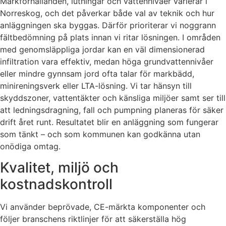
Markförhållanden, lutningar och vattennivåer varierar i
Norreskog, och det påverkar både val av teknik och hur
anläggningen ska byggas. Därför prioriterar vi noggrann
fältbedömning på plats innan vi ritar lösningen. I områden
med genomsläppliga jordar kan en väl dimensionerad
infiltration vara effektiv, medan höga grundvattennivåer
eller mindre gynnsam jord ofta talar för markbädd,
minireningsverk eller LTA-lösning. Vi tar hänsyn till
skyddszoner, vattentäkter och känsliga miljöer samt ser till
att ledningsdragning, fall och pumpning planeras för säker
drift året runt. Resultatet blir en anläggning som fungerar
som tänkt – och som kommunen kan godkänna utan
onödiga omtag.
Kvalitet, miljö och
kostnadskontroll
Vi använder beprövade, CE-märkta komponenter och
följer branschens riktlinjer för att säkerställa hög