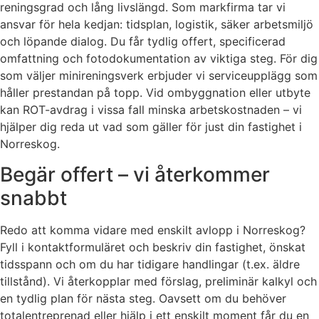
reningsgrad och lång livslängd. Som markfirma tar vi
ansvar för hela kedjan: tidsplan, logistik, säker arbetsmiljö
och löpande dialog. Du får tydlig offert, specificerad
omfattning och fotodokumentation av viktiga steg. För dig
som väljer minireningsverk erbjuder vi serviceupplägg som
håller prestandan på topp. Vid ombyggnation eller utbyte
kan ROT-avdrag i vissa fall minska arbetskostnaden – vi
hjälper dig reda ut vad som gäller för just din fastighet i
Norreskog.
Begär offert – vi återkommer
snabbt
Redo att komma vidare med enskilt avlopp i Norreskog?
Fyll i kontaktformuläret och beskriv din fastighet, önskat
tidsspann och om du har tidigare handlingar (t.ex. äldre
tillstånd). Vi återkopplar med förslag, preliminär kalkyl och
en tydlig plan för nästa steg. Oavsett om du behöver
totalentreprenad eller hjälp i ett enskilt moment får du en