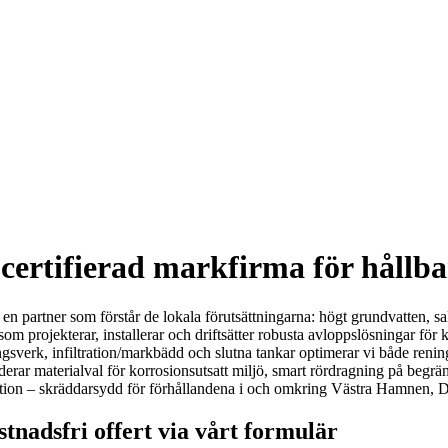
ertifierad markfirma för hållba
 partner som förstår de lokala förutsättningarna: högt grundvatten, sa
m projekterar, installerar och driftsätter robusta avloppslösningar för k
verk, infiltration/markbädd och slutna tankar optimerar vi både renings
rar materialval för korrosionsutsatt miljö, smart rördragning på begrän
ktion – skräddarsydd för förhållandena i och omkring Västra Hamnen
nadsfri offert via vårt formulär