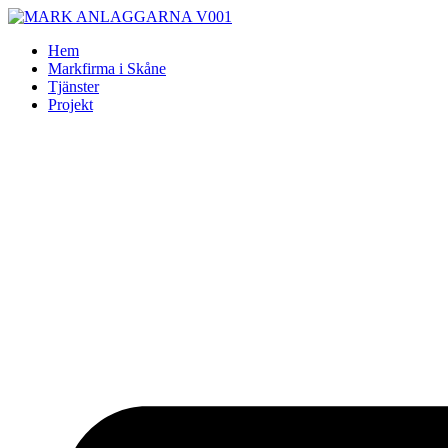
Skip
to
Hem
content
Markfirma i Skåne
Tjänster
Projekt