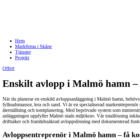
Hem
Markfirma i Skåne
Tjänster
Projekt
Offert
Enskilt avlopp i Malmö hamn – c
När du planerar en enskild avloppsanläggning i Malmö hamn, behövs en
fyllnadsmassor, lera och sand. Vi är en specialiserad markentreprenör so
återställning och tomtplanering. Med beprövade system som minirenings
anläggningen uppfyller Malmö stads miljökrav. Vår totallösning inklude
driftsäker och framtidssäkrad avloppslösning med dokumenterad fun
Avloppsentreprenör i Malmö hamn – få kost