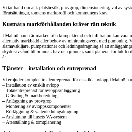
Vi tar hand om allt: platsbesök, provgrop, dimensionering, val av syste
förutsättningar, tomtens markprofil och kommunens krav.
Kustnära markförhållanden kräver rätt teknik
I Malmö hamn är marken ofta kompakterad och infiltration kan vara ut
alternativ markbädd eller behov av minireningsverk med pumpning. Vid
slamavskiljare, pumpstationer och ledningsdragning så att anläggningen 
skyddsavstånd till brunnar, hav och grannar, samt planerar för luktfri d
år.
Tjänster – installation och entreprenad
Vi erbjuder komplett totalentreprenad för enskilda avlopp i Malmö hamn
– Installation av enskilt avlopp
– Totalentreprenad för avloppsanläggning
– Grävning & markberedning
– Anläggning av provgrop
– Montering av avloppskomponenter
– Rörläggning & vattenledningsdragning
– Anslutning till husets VA-system
– Återställning & tomtplanering