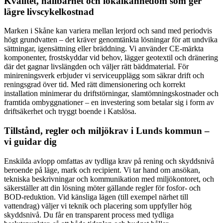
Kvalitet, hållbarhet och lokalkännedom som ger
lägre livscykelkostnad
Marken i Skåne kan variera mellan lerjord och sand med periodvis
högt grundvatten – det kräver genomtänkta lösningar för att undvika
sättningar, igensättning eller bräddning. Vi använder CE-märkta
komponenter, frostskyddar vid behov, lägger geotextil och dränering
där det gagnar livslängden och väljer rätt bäddmaterial. För
minireningsverk erbjuder vi serviceupplägg som säkrar drift och
reningsgrad över tid. Med rätt dimensionering och korrekt
installation minimerar du driftstörningar, slamtömningskostnader och
framtida ombyggnationer – en investering som betalar sig i form av
driftsäkerhet och tryggt boende i Katslösa.
Tillstånd, regler och miljökrav i Lunds kommun –
vi guidar dig
Enskilda avlopp omfattas av tydliga krav på rening och skyddsnivå
beroende på läge, mark och recipient. Vi tar hand om ansökan,
tekniska beskrivningar och kommunikation med miljökontoret, och
säkerställer att din lösning möter gällande regler för fosfor- och
BOD-reduktion. Vid känsliga lägen (till exempel närhet till
vattendrag) väljer vi teknik och placering som uppfyller hög
skyddsnivå. Du får en transparent process med tydliga