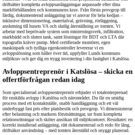
driftsätter kompletta avloppsanläggningar anpassade efter dina
markförhållanden och kommunens krav. Från första provgrop till
färdig, dokumenterad anläggning tar vi ansvar för hela kedjan –
inklusive dimensionering, materialval, grävning, rörläggning,
anslutning till husets VA och slutlig återställning av tomten. Vi
arbetar med beprövade system som minireningsverk, infiltration,
markbädd och sluten tank, samt lösningar för BDT och LTA där
topografin kräver pump. Med certifierade montörer, egen
maskinpark och tydliga egenkontroller levererar vi en
avloppslösning som håller över tid, uppfyller Lunds kommuns
miljökrav och ger dig en trygg investering i din fastighet i Katslösa.
Avloppsentreprenör i Katslösa – skicka en
offertförfrågan redan idag
Som specialiserad avloppsentreprenör erbjuder vi totalentreprenad
för enskilda avlopp i Katslösa och närområdet. Du får en smidig
process med ett kontaktställe, snabb handläggning och ett väl
underbyggt fast pris efter platsbesök och provgrop. Vi dimensionerar
efter belastning och markens förutsättningar, tar fram kompletta
relationsritningar och sköter ansökan till miljökontoret. Resultatet: en
korrekt installerad anläggning, rätt dokumenterad och redo för lång,
driftsäker användning – med tomten återställd och snyggt planerad.