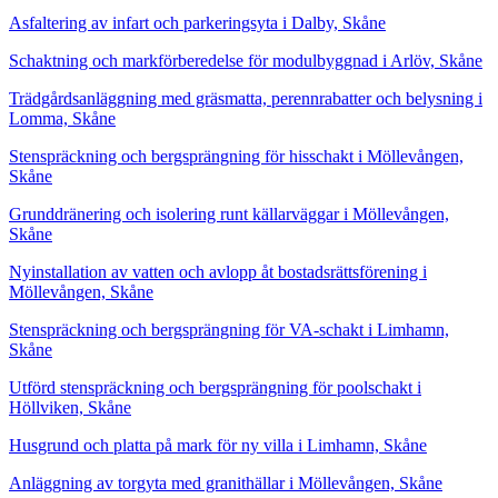
Asfaltering av infart och parkeringsyta i Dalby, Skåne
Schaktning och markförberedelse för modulbyggnad i Arlöv, Skåne
Trädgårdsanläggning med gräsmatta, perennrabatter och belysning i
Lomma, Skåne
Stenspräckning och bergsprängning för hisschakt i Möllevången,
Skåne
Grunddränering och isolering runt källarväggar i Möllevången,
Skåne
Nyinstallation av vatten och avlopp åt bostadsrättsförening i
Möllevången, Skåne
Stenspräckning och bergsprängning för VA-schakt i Limhamn,
Skåne
Utförd stenspräckning och bergsprängning för poolschakt i
Höllviken, Skåne
Husgrund och platta på mark för ny villa i Limhamn, Skåne
Anläggning av torgyta med granithällar i Möllevången, Skåne