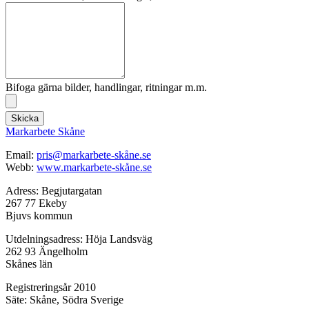
Bifoga gärna bilder, handlingar, ritningar m.m.
Skicka
Markarbete Skåne
Email:
pris@markarbete-skåne.se
Webb:
www.markarbete-skåne.se
Adress: Begjutargatan
267 77 Ekeby
Bjuvs kommun
Utdelningsadress: Höja Landsväg
262 93 Ängelholm
Skånes län
Registreringsår 2010
Säte: Skåne, Södra Sverige