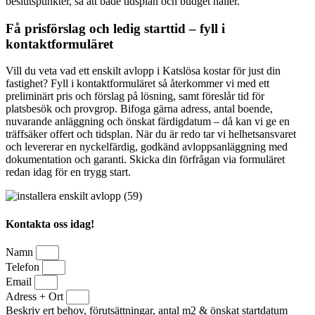
beslutspunkter, så att både tidsplan och budget håller.
Få prisförslag och ledig starttid – fyll i
kontaktformuläret
Vill du veta vad ett enskilt avlopp i Katslösa kostar för just din
fastighet? Fyll i kontaktformuläret så återkommer vi med ett
preliminärt pris och förslag på lösning, samt föreslår tid för
platsbesök och provgrop. Bifoga gärna adress, antal boende,
nuvarande anläggning och önskat färdigdatum – då kan vi ge en
träffsäker offert och tidsplan. När du är redo tar vi helhetsansvaret
och levererar en nyckelfärdig, godkänd avloppsanläggning med
dokumentation och garanti. Skicka din förfrågan via formuläret
redan idag för en trygg start.
Kontakta oss idag!
Namn
Telefon
Email
Adress + Ort
Beskriv ert behov, förutsättningar, antal m2 & önskat startdatum