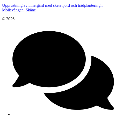
Upprustning av innergård med skelettjord och trädplantering i
Möllevången, Skåne
© 2026