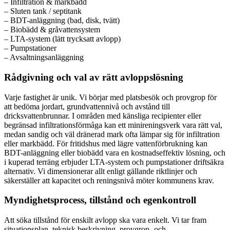
– Infiltration & markbädd
– Sluten tank / septitank
– BDT-anläggning (bad, disk, tvätt)
– Biobädd & gråvattensystem
– LTA-system (lätt trycksatt avlopp)
– Pumpstationer
– Avsaltningsanläggning
Rådgivning och val av rätt avloppslösning
Varje fastighet är unik. Vi börjar med platsbesök och provgrop för
att bedöma jordart, grundvattennivå och avstånd till
dricksvattenbrunnar. I områden med känsliga recipienter eller
begränsad infiltrationsförmåga kan ett minireningsverk vara rätt val,
medan sandig och väl dränerad mark ofta lämpar sig för infiltration
eller markbädd. För fritidshus med lägre vattenförbrukning kan
BDT-anläggning eller biobädd vara en kostnadseffektiv lösning, och
i kuperad terräng erbjuder LTA-system och pumpstationer driftsäkra
alternativ. Vi dimensionerar allt enligt gällande riktlinjer och
säkerställer att kapacitet och reningsnivå möter kommunens krav.
Myndighetsprocess, tillstånd och egenkontroll
Att söka tillstånd för enskilt avlopp ska vara enkelt. Vi tar fram
situationsplan, teknisk beskrivning, provgrop- och