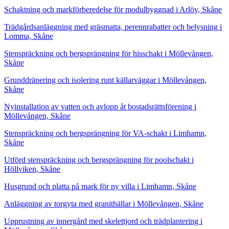
Schaktning och markförberedelse för modulbyggnad i Arlöv, Skåne
Trädgårdsanläggning med gräsmatta, perennrabatter och belysning i
Lomma, Skåne
Stenspräckning och bergsprängning för hisschakt i Möllevången,
Skåne
Grunddränering och isolering runt källarväggar i Möllevången,
Skåne
Nyinstallation av vatten och avlopp åt bostadsrättsförening i
Möllevången, Skåne
Stenspräckning och bergsprängning för VA-schakt i Limhamn,
Skåne
Utförd stenspräckning och bergsprängning för poolschakt i
Höllviken, Skåne
Husgrund och platta på mark för ny villa i Limhamn, Skåne
Anläggning av torgyta med granithällar i Möllevången, Skåne
Upprustning av innergård med skelettjord och trädplantering i