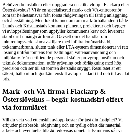
Behöver du installera eller uppgradera enskilt avlopp i Flackarp eller
Österslövshus? Vi är en specialiserad mark- och VA-entreprenör
som tar helhetsansvar från första rådgivningen till färdig anläggning
och återställning. Med lokal kännedom om markförhållanden i både
Lunds och Kristianstads kommun planerar, projekterar och bygger
vi avloppslösningar som uppfyller kommunens krav och levererar
stabil drift i många år framåt. Oavsett om det handlar om
minireningsverk, slamavskiljare med infiltration/markbädd,
trekammarbrunn, sluten tank eller LTA-system dimensionerar vi rätt
lösning utifrån tomtens förutsättningar, vattenanvändning och
miljökrav. Vår certifierade personal sköter provgrop, ansökan och
teknisk dokumentation, utför grävning och rörläggning med hög
precision och ser till att tomten återställs snyggt. Resultatet är ett
säkert, hållbart och godkänt enskilt avlopp – klart i tid och till avtalat
pris.
Mark- och VA-firma i Flackarp &
Österslövshus – begär kostnadsfri offert
via formuläret
Vill du veta vad ett enskilt avlopp kostar för just din fastighet? Vi
erbjuder platsbesök, rådgivning och en tydlig offert där material,
arbete och eventuella tillägg redovisas öppet. Tillsammans går vi