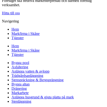
Företaget ska bedriva markentreprenad och därmed förenlig
verksamhet.
Hitta till oss
Navigering
Hem
Markfirma i Skåne
Tjänster
Hem
Markfirma i Skåne
Tjänster
Bygga pool
Asfaltering
Anlägga vatten & avlopp
Trädgårdsanläggning
Stenspräckning & Bergsprängning
Bygga altan
Dränering
Markarbete
Anlägga husgrund & gjuta platta på mark
Stenläggning