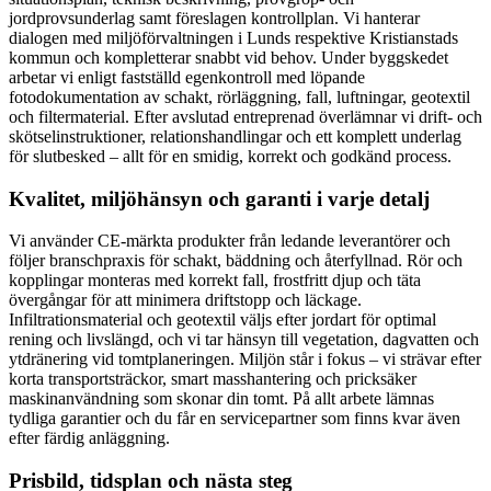
jordprovsunderlag samt föreslagen kontrollplan. Vi hanterar
dialogen med miljöförvaltningen i Lunds respektive Kristianstads
kommun och kompletterar snabbt vid behov. Under byggskedet
arbetar vi enligt fastställd egenkontroll med löpande
fotodokumentation av schakt, rörläggning, fall, luftningar, geotextil
och filtermaterial. Efter avslutad entreprenad överlämnar vi drift- och
skötselinstruktioner, relationshandlingar och ett komplett underlag
för slutbesked – allt för en smidig, korrekt och godkänd process.
Kvalitet, miljöhänsyn och garanti i varje detalj
Vi använder CE-märkta produkter från ledande leverantörer och
följer branschpraxis för schakt, bäddning och återfyllnad. Rör och
kopplingar monteras med korrekt fall, frostfritt djup och täta
övergångar för att minimera driftstopp och läckage.
Infiltrationsmaterial och geotextil väljs efter jordart för optimal
rening och livslängd, och vi tar hänsyn till vegetation, dagvatten och
ytdränering vid tomtplaneringen. Miljön står i fokus – vi strävar efter
korta transportsträckor, smart masshantering och pricksäker
maskinanvändning som skonar din tomt. På allt arbete lämnas
tydliga garantier och du får en servicepartner som finns kvar även
efter färdig anläggning.
Prisbild, tidsplan och nästa steg