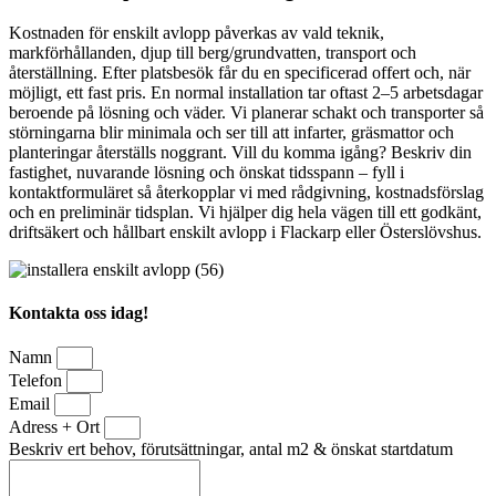
Kostnaden för enskilt avlopp påverkas av vald teknik,
markförhållanden, djup till berg/grundvatten, transport och
återställning. Efter platsbesök får du en specificerad offert och, när
möjligt, ett fast pris. En normal installation tar oftast 2–5 arbetsdagar
beroende på lösning och väder. Vi planerar schakt och transporter så
störningarna blir minimala och ser till att infarter, gräsmattor och
planteringar återställs noggrant. Vill du komma igång? Beskriv din
fastighet, nuvarande lösning och önskat tidsspann – fyll i
kontaktformuläret så återkopplar vi med rådgivning, kostnadsförslag
och en preliminär tidsplan. Vi hjälper dig hela vägen till ett godkänt,
driftsäkert och hållbart enskilt avlopp i Flackarp eller Österslövshus.
Kontakta oss idag!
Namn
Telefon
Email
Adress + Ort
Beskriv ert behov, förutsättningar, antal m2 & önskat startdatum