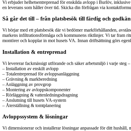
Vi erbjuder helhetsentreprenad för enskilda avlopp i Burlöv, inklusive 
en leverans som håller över tid. Skicka din förfrågan via kontaktform
Så går det till – från platsbesök till färdig och godk
Vi börjar med ett platsbesök där vi bedömer markförhållanden, avstånd,
markens infiltrationsförmåga och kommunens riktlinjer. Vi tar fram rit
montörer och kopplar in mot husets VA. Innan driftsättning görs egen
Installation & entreprenad
Vi levererar fackmässigt utförande och säker arbetsmiljö i varje steg – f
– Installation av enskilt avlopp
– Totalentreprenad för avloppsanläggning
– Grävning & markberedning
– Anläggning av provgrop
– Montering av avloppskomponenter
– Rörläggning & vattenledningsdragning
– Anslutning till husets VA-system
– Återställning & tomtplanering
Avloppssystem & lösningar
Vi dimensionerar och installerar lösningar anpassade för ditt hushåll,