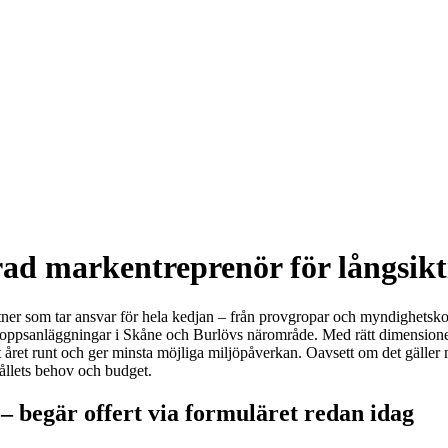
erad markentreprenör för långsikt
ner som tar ansvar för hela kedjan – från provgropar och myndighetskontak
loppsanläggningar i Skåne och Burlövs närområde. Med rätt dimensione
 året runt och ger minsta möjliga miljöpåverkan. Oavsett om det gäller 
hållets behov och budget.
– begär offert via formuläret redan idag