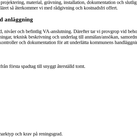
projektering, material, grävning, installation, dokumentation och slutli
uläret så återkommer vi med rådgivning och kostnadsfri offert.
änd anläggning
 nivåer och befintlig VA-anslutning. Därefter tar vi provgrop vid behov o
ningar, teknisk beskrivning och underlag till anmälan/ansökan, samordnar
kontroller och dokumentation för att underlätta kommunens handläggnin
rån första spadtag till snyggt återställd tomt.
 marktyp och krav på reningsgrad.