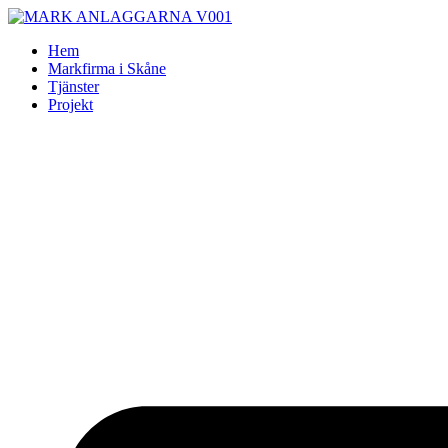
Skip
to
Hem
content
Markfirma i Skåne
Tjänster
Projekt