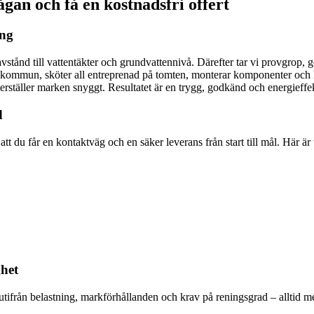
gan och få en kostnadsfri offert
ing
stånd till vattentäkter och grundvattennivå. Därefter tar vi provgrop, 
ms kommun, sköter all entreprenad på tomten, monterar komponenter och ko
 återställer marken snyggt. Resultatet är en trygg, godkänd och energieff
d
tt du får en kontaktväg och en säker leverans från start till mål. Här är
ghet
utifrån belastning, markförhållanden och krav på reningsgrad – alltid m