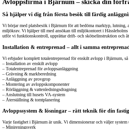
Avloppsfirma i Bjärnum – skicka din förfrå
Så hjälper vi dig från första besök till färdig anläggn
Vi börjar med platsbesök i Bjärnum för att bedöma marktyp, lutning, av
miljökrav. Vi hjälper till med ansökan till miljökontoret i Hässlehol
utför vi funktionskontroll, upprättar drift- och skötselinstruktion och
Installation & entreprenad – allt i samma entreprena
Vi erbjuder komplett totalentreprenad för enskilt avlopp i Bjärnum, så a
– Installation av enskilt avlopp
– Totalentreprenad för avloppsanläggning
– Grävning & markberedning
– Anläggning av provgrop
– Montering av avloppskomponenter
– Rörläggning & vattenledningsdragning
– Anslutning till husets VA-system
– Återställning & tomtplanering
Avloppssystem & lösningar – rätt teknik för din fasti
Varje fastighet i Bjärnum är unik. Vi dimensionerar och väljer system 
– Minireningsverk