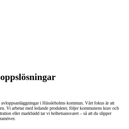
loppslösningar
av avloppsanläggningar i Hässleholms kommun. Vårt fokus är att
mten. Vi arbetar med ledande produkter, följer kommunens krav och
tration eller markbädd tar vi helhetsansvaret – så att du slipper
framöver.