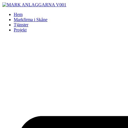
Skip
to
Hem
content
Markfirma i Skåne
Tjänster
Projekt