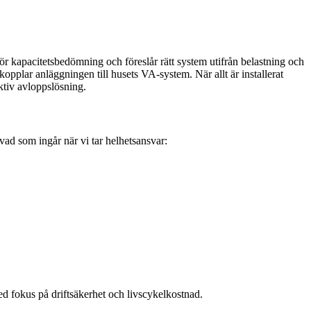
gör kapacitetsbedömning och föreslår rätt system utifrån belastning och
pplar anläggningen till husets VA-system. När allt är installerat
ektiv avloppslösning.
 vad som ingår när vi tar helhetsansvar:
ed fokus på driftsäkerhet och livscykelkostnad.