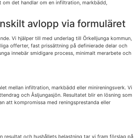
tt om det handlar om en infiltration, markbädd,
nskilt avlopp via formuläret
de. Vi hjälper till med underlag till Örkelljunga kommun,
iga offerter, fast prissättning på definierade delar och
sljunga innebär smidigare process, minimalt merarbete och
 mellan infiltration, markbädd eller minireningsverk. Vi
tendrag och Åsljungasjön. Resultatet blir en lösning som
utan att kompromissa med reningsprestanda eller
 resultat och hushållets belastning tar vi fram förslag på