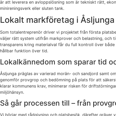
är att leverera en avloppslösning som är tekniskt rätt, eko
minireningsverk eller sluten tank.
Lokalt markföretag i Åsljunga 
Som totalentreprenör driver vi projektet från första platsb
väljer rätt system utifrån markprover och belastning, och ti
transparens kring materialval får du full kontroll över båd
hållbar funktion över tid.
Lokalkännedom som sparar tid o
Åsljunga präglas av varierad morän- och sandjord samt omr
genomför provgrop och bedömning på plats för att säkerstäl
klarar kommunens krav, minimerar risken för driftstörning
miljöhänsyn.
Så går processen till – från provgro
Vi börjar med rådgivning och platsbesök, därefter gräver v