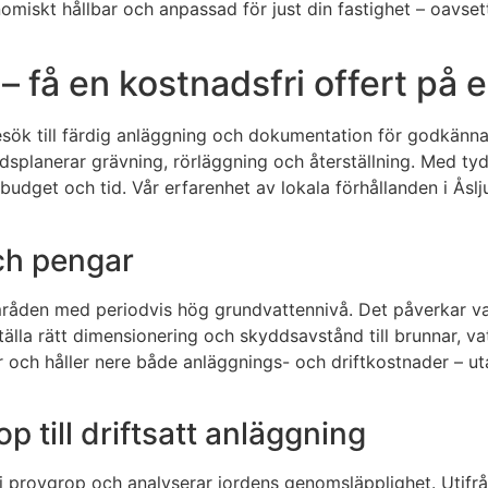
nomiskt hållbar och anpassad för just din fastighet – oavse
– få en kostnadsfri offert på e
esök till färdig anläggning och dokumentation för godkännan
dsplanerar grävning, rörläggning och återställning. Med tydl
e budget och tid. Vår erfarenhet av lokala förhållanden i Å
ch pengar
åden med periodvis hög grundvattennivå. Det påverkar valet
la rätt dimensionering och skyddsavstånd till brunnar, vat
ar och håller nere både anläggnings- och driftkostnader – 
p till driftsatt anläggning
i provgrop och analyserar jordens genomsläpplighet. Utifrån