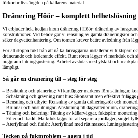
förkortar livslängden på källarens material.
Dränering Höör – komplett helhetslösning
Vi erbjuder hela kedjan inom dränering i Höör: dränering av husgrund,
konstruktioner. Vid behov gör vi rensning av gamla dräneringsrör och 
säker dagvattenhantering. Om tomten kräver bättre avledning från låg
För att stoppa fukt från att nå källarväggarna installerar vi fuktspärr
dränerande och isolerande effekt. Runt rören lägger vi markduk och sin
noggrann lutningsjustering. Arbetet avslutas med ytskikt och markplaner
lämpligt.
Så går en dränering till – steg för steg
– Besiktning och planering: Vi kartlägger markens förutsättningar, kon
– Schaktning och grävning runt hus: Skonsamt men effektivt friläggs 
– Rensning och utbyte: Rensning av gamla dräneringsrör och montering 
– Brunnar och anslutningar: Anslutning till dagvattenbrunn, dränerin
– Tätning och isolering: Tätning av källarväggar, fuktspärr, monterin
– Filter och bädd: Markduk läggs för att separera jordlager; singel fyll
– Återfyllnad och finish: Återfyllnad med rätt massor, lutningsjustering
Tecken på fuktproblem – agera i tid