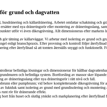
 för grund och dagvatten
 husdränering och källardränering. Arbetet omfattar schaktning och grä
ersätter med nya dräneringsrör eller montering av dräneringsslang, sam
punkter utför vi även dikesgrävning. Allt dimensioneras efter markens 
 och gör tätning av källarväggar. Vi arbetar med isolering av grund och g
gel enligt branschpraxis. Efter provning och kontroll följer återfyllna
ing efter återfyllnad så att tomten återställs snyggt och funktionellt. 
trollerar befintliga lösningar och dimensionerar för hållbar dagvattenha
grundmuren och befintliga system. Bortforsling av massor sker löpande
av dräneringsslang eller nya dräneringsrör i rätt nivå och fall.
gsbrunn eller pumpbrunn; vid behov kompletterande dikesgrävning för at
g av fuktduk samt isolering av grund med grundisolering och montering a
s runt rör för dränerande effekt.
 bort från huset och slutlig ytskikt och markplanering efter återfyllnad fö