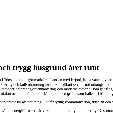
 och trygg husgrund året runt
ch Höörs kommun gör markförhållanden med lerjord, höga vattennivåer ru
dränering och källardränering får du ett hållbart skydd mot inträngande 
 metoder, smart dagvattenhantering och moderna material som ger lång 
ruktion och ditt mål: en torr källare och en grund som håller – i både re
markarbete till återställning. Du får tydlig kommunikation, tidsplan och
en sänka energiförluster när vi kombinerar med grundisolering. Dessu