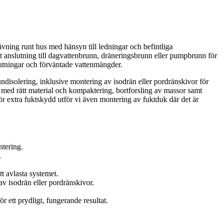
vning runt hus med hänsyn till ledningar och befintliga
t anslutning till dagvattenbrunn, dräneringsbrunn eller pumpbrunn för
lutningar och förväntade vattenmängder.
rundisolering, inklusive montering av isodrän eller pordränskivor för
d med rätt material och kompaktering, bortforsling av massor samt
För extra fuktskydd utför vi även montering av fuktduk där det är
ntering.
.
t avlasta systemet.
v isodrän eller pordränskivor.
r ett prydligt, fungerande resultat.