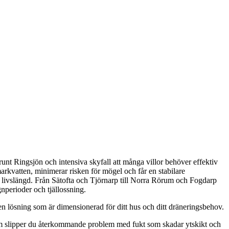
nt Ringsjön och intensiva skyfall att många villor behöver effektiv
markvatten, minimerar risken för mögel och får en stabilare
livslängd. Från Sätofta och Tjörnarp till Norra Rörum och Fogdarp
gnperioder och tjällossning.
 en lösning som är dimensionerad för ditt hus och ditt dräneringsbehov.
tom slipper du återkommande problem med fukt som skadar ytskikt och