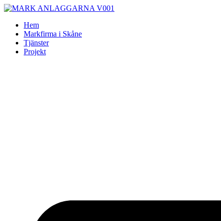
Skip
to
Hem
content
Markfirma i Skåne
Tjänster
Projekt