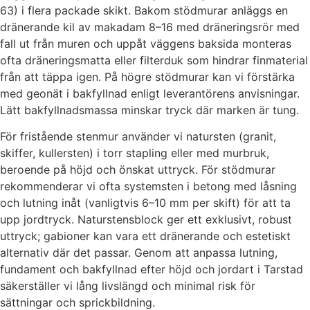
63) i flera packade skikt. Bakom stödmurar anläggs en
dränerande kil av makadam 8–16 med dräneringsrör med
fall ut från muren och uppåt väggens baksida monteras
ofta dräneringsmatta eller filterduk som hindrar finmaterial
från att täppa igen. På högre stödmurar kan vi förstärka
med geonät i bakfyllnad enligt leverantörens anvisningar.
Lätt bakfyllnadsmassa minskar tryck där marken är tung.
För fristående stenmur använder vi natursten (granit,
skiffer, kullersten) i torr stapling eller med murbruk,
beroende på höjd och önskat uttryck. För stödmurar
rekommenderar vi ofta systemsten i betong med låsning
och lutning inåt (vanligtvis 6–10 mm per skift) för att ta
upp jordtryck. Naturstensblock ger ett exklusivt, robust
uttryck; gabioner kan vara ett dränerande och estetiskt
alternativ där det passar. Genom att anpassa lutning,
fundament och bakfyllnad efter höjd och jordart i Tarstad
säkerställer vi lång livslängd och minimal risk för
sättningar och sprickbildning.