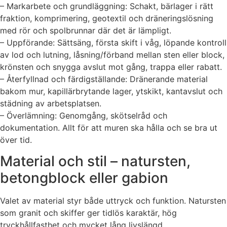
– Markarbete och grundläggning: Schakt, bärlager i rätt
fraktion, komprimering, geotextil och dräneringslösning
med rör och spolbrunnar där det är lämpligt.
– Uppförande: Sättsäng, första skift i våg, löpande kontroll
av lod och lutning, låsning/förband mellan sten eller block,
krönsten och snygga avslut mot gång, trappa eller rabatt.
– Återfyllnad och färdigställande: Dränerande material
bakom mur, kapillärbrytande lager, ytskikt, kantavslut och
städning av arbetsplatsen.
– Överlämning: Genomgång, skötselråd och
dokumentation. Allt för att muren ska hålla och se bra ut
över tid.
Material och stil – natursten,
betongblock eller gabion
Valet av material styr både uttryck och funktion. Natursten
som granit och skiffer ger tidlös karaktär, hög
tryckhållfasthet och mycket lång livslängd.