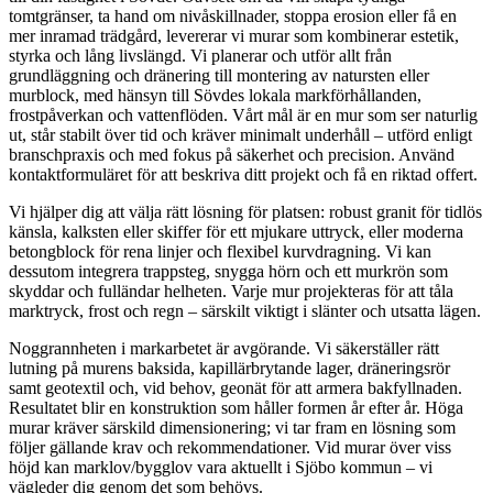
tomtgränser, ta hand om nivåskillnader, stoppa erosion eller få en
mer inramad trädgård, levererar vi murar som kombinerar estetik,
styrka och lång livslängd. Vi planerar och utför allt från
grundläggning och dränering till montering av natursten eller
murblock, med hänsyn till Sövdes lokala markförhållanden,
frostpåverkan och vattenflöden. Vårt mål är en mur som ser naturlig
ut, står stabilt över tid och kräver minimalt underhåll – utförd enligt
branschpraxis och med fokus på säkerhet och precision. Använd
kontaktformuläret för att beskriva ditt projekt och få en riktad offert.
Vi hjälper dig att välja rätt lösning för platsen: robust granit för tidlös
känsla, kalksten eller skiffer för ett mjukare uttryck, eller moderna
betongblock för rena linjer och flexibel kurvdragning. Vi kan
dessutom integrera trappsteg, snygga hörn och ett murkrön som
skyddar och fulländar helheten. Varje mur projekteras för att tåla
marktryck, frost och regn – särskilt viktigt i slänter och utsatta lägen.
Noggrannheten i markarbetet är avgörande. Vi säkerställer rätt
lutning på murens baksida, kapillärbrytande lager, dräneringsrör
samt geotextil och, vid behov, geonät för att armera bakfyllnaden.
Resultatet blir en konstruktion som håller formen år efter år. Höga
murar kräver särskild dimensionering; vi tar fram en lösning som
följer gällande krav och rekommendationer. Vid murar över viss
höjd kan marklov/bygglov vara aktuellt i Sjöbo kommun – vi
vägleder dig genom det som behövs.