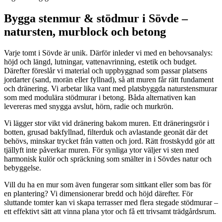
Bygga stenmur & stödmur i Sövde –
natursten, murblock och betong
Varje tomt i Sövde är unik. Därför inleder vi med en behovsanalys:
höjd och längd, lutningar, vattenavrinning, estetik och budget.
Därefter föreslår vi material och uppbyggnad som passar platsens
jordarter (sand, morän eller fyllnad), så att muren får rätt fundament
och dränering. Vi arbetar lika vant med platsbyggda naturstensmurar
som med modulära stödmurar i betong. Båda alternativen kan
levereras med snygga avslut, hörn, radie och murkrön.
Vi lägger stor vikt vid dränering bakom muren. Ett dräneringsrör i
botten, grusad bakfyllnad, filterduk och avlastande geonät där det
behövs, minskar trycket från vatten och jord. Rätt frostskydd gör att
tjällyft inte påverkar muren. För synliga ytor väljer vi sten med
harmonisk kulör och spräckning som smälter in i Sövdes natur och
bebyggelse.
Vill du ha en mur som även fungerar som sittkant eller som bas för
en plantering? Vi dimensionerar bredd och höjd därefter. För
sluttande tomter kan vi skapa terrasser med flera stegade stödmurar –
ett effektivt sätt att vinna plana ytor och få ett trivsamt trädgårdsrum.