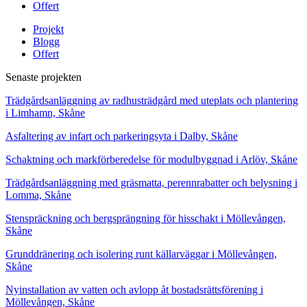
Offert
Projekt
Blogg
Offert
Senaste projekten
Trädgårdsanläggning av radhusträdgård med uteplats och plantering
i Limhamn, Skåne
Asfaltering av infart och parkeringsyta i Dalby, Skåne
Schaktning och markförberedelse för modulbyggnad i Arlöv, Skåne
Trädgårdsanläggning med gräsmatta, perennrabatter och belysning i
Lomma, Skåne
Stenspräckning och bergsprängning för hisschakt i Möllevången,
Skåne
Grunddränering och isolering runt källarväggar i Möllevången,
Skåne
Nyinstallation av vatten och avlopp åt bostadsrättsförening i
Möllevången, Skåne