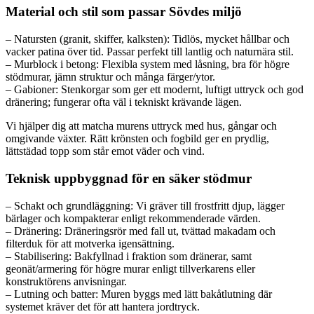
Material och stil som passar Sövdes miljö
– Natursten (granit, skiffer, kalksten): Tidlös, mycket hållbar och
vacker patina över tid. Passar perfekt till lantlig och naturnära stil.
– Murblock i betong: Flexibla system med låsning, bra för högre
stödmurar, jämn struktur och många färger/ytor.
– Gabioner: Stenkorgar som ger ett modernt, luftigt uttryck och god
dränering; fungerar ofta väl i tekniskt krävande lägen.
Vi hjälper dig att matcha murens uttryck med hus, gångar och
omgivande växter. Rätt krönsten och fogbild ger en prydlig,
lättstädad topp som står emot väder och vind.
Teknisk uppbyggnad för en säker stödmur
– Schakt och grundläggning: Vi gräver till frostfritt djup, lägger
bärlager och kompakterar enligt rekommenderade värden.
– Dränering: Dräneringsrör med fall ut, tvättad makadam och
filterduk för att motverka igensättning.
– Stabilisering: Bakfyllnad i fraktion som dränerar, samt
geonät/armering för högre murar enligt tillverkarens eller
konstruktörens anvisningar.
– Lutning och batter: Muren byggs med lätt bakåtlutning där
systemet kräver det för att hantera jordtryck.