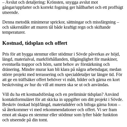
– Avslut och detaljering: Krönsten, snygga avslut mot
gångar/uppfarter och korrekt fogning ger hållbarhet och ett proffsigt
utseende.
Denna metodik minimerar sprickor, sättningar och missfärgning –
och säkerställer att muren tål både kraftigt regn och skiftande
temperaturer.
Kostnad, tidsplan och offert
Pris för att bygga stenmur eller stödmur i Sövde påverkas av höjd,
längd, materialval, markförhållanden, tillgänglighet för maskiner,
eventuella trappor och hörn, samt behov av förstärkning och
dränering. Mindre murar kan bli klara på några arbetsdagar, medan
större projekt med terrassering och specialdetaljer tar längre tid. För
att ge en träffsäker offert behöver vi mått, bilder och gärna en kort
beskrivning av hur du vill att muren ska se ut och användas.
Vill du ha ett kostnadsförslag och en preliminär tidsplan? Använd
kontaktformuläret för att skicka in uppgifter om ditt projekt i Sövde.
Beskriv önskad höjd/längd, materialidéer och bifoga gärna foton –
så återkommer vi med rekommendationer och offert. Vi ser fram
emot att skapa en stenmur eller stödmur som lyfter både funktion
och utseende på din tomt.