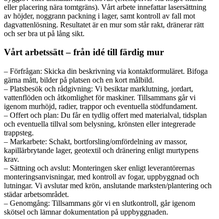
eller placering nära tomtgräns). Vårt arbete innefattar lasersättning
av höjder, noggrann packning i lager, samt kontroll av fall mot
dagvattenlösning. Resultatet är en mur som står rakt, dränerar rätt
och ser bra ut på lång sikt.
Vårt arbetssätt – från idé till färdig mur
– Förfrågan: Skicka din beskrivning via kontaktformuläret. Bifoga
gärna mått, bilder på platsen och en kort målbild.
– Platsbesök och rådgivning: Vi besiktar marklutning, jordart,
vattenflöden och åtkomlighet för maskiner. Tillsammans går vi
igenom murhöjd, radier, trappor och eventuella stödfundament.
– Offert och plan: Du får en tydlig offert med materialval, tidsplan
och eventuella tillval som belysning, krönsten eller integrerade
trappsteg.
– Markarbete: Schakt, bortforsling/omfördelning av massor,
kapillärbrytande lager, geotextil och dränering enligt murtypens
krav.
– Sättning och avslut: Monteringen sker enligt leverantörernas
monteringsanvisningar, med kontroll av fogar, uppbyggnad och
lutningar. Vi avslutar med krön, anslutande marksten/plantering och
städar arbetsområdet.
– Genomgång: Tillsammans gör vi en slutkontroll, går igenom
skötsel och lämnar dokumentation på uppbyggnaden.