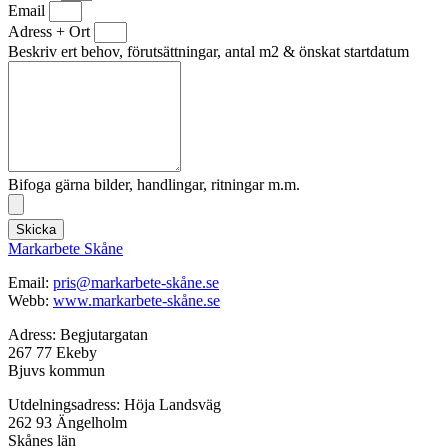
Email
Adress + Ort
Beskriv ert behov, förutsättningar, antal m2 & önskat startdatum
Bifoga gärna bilder, handlingar, ritningar m.m.
Skicka
Markarbete Skåne
Email:
pris@markarbete-skåne.se
Webb:
www.markarbete-skåne.se
Adress: Begjutargatan
267 77 Ekeby
Bjuvs kommun
Utdelningsadress: Höja Landsväg
262 93 Ängelholm
Skånes län