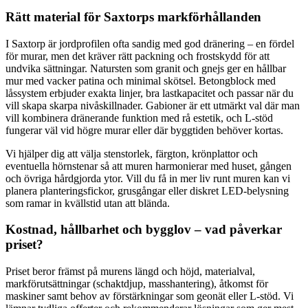
Rätt material för Saxtorps markförhållanden
I Saxtorp är jordprofilen ofta sandig med god dränering – en fördel
för murar, men det kräver rätt packning och frostskydd för att
undvika sättningar. Natursten som granit och gnejs ger en hållbar
mur med vacker patina och minimal skötsel. Betongblock med
låssystem erbjuder exakta linjer, bra lastkapacitet och passar när du
vill skapa skarpa nivåskillnader. Gabioner är ett utmärkt val där man
vill kombinera dränerande funktion med rå estetik, och L-stöd
fungerar väl vid högre murar eller där byggtiden behöver kortas.
Vi hjälper dig att välja stenstorlek, färgton, krönplattor och
eventuella hörnstenar så att muren harmonierar med huset, gången
och övriga hårdgjorda ytor. Vill du få in mer liv runt muren kan vi
planera planteringsfickor, grusgångar eller diskret LED-belysning
som ramar in kvällstid utan att blända.
Kostnad, hållbarhet och bygglov – vad påverkar
priset?
Priset beror främst på murens längd och höjd, materialval,
markförutsättningar (schaktdjup, masshantering), åtkomst för
maskiner samt behov av förstärkningar som geonät eller L-stöd. Vi