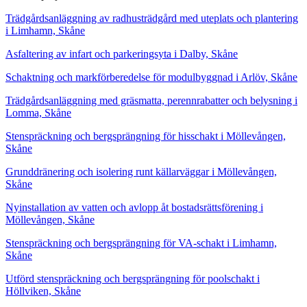
Trädgårdsanläggning av radhusträdgård med uteplats och plantering
i Limhamn, Skåne
Asfaltering av infart och parkeringsyta i Dalby, Skåne
Schaktning och markförberedelse för modulbyggnad i Arlöv, Skåne
Trädgårdsanläggning med gräsmatta, perennrabatter och belysning i
Lomma, Skåne
Stenspräckning och bergsprängning för hisschakt i Möllevången,
Skåne
Grunddränering och isolering runt källarväggar i Möllevången,
Skåne
Nyinstallation av vatten och avlopp åt bostadsrättsförening i
Möllevången, Skåne
Stenspräckning och bergsprängning för VA-schakt i Limhamn,
Skåne
Utförd stenspräckning och bergsprängning för poolschakt i
Höllviken, Skåne