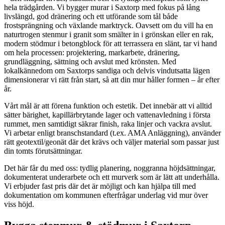
hela trädgården. Vi bygger murar i Saxtorp med fokus på lång
livslängd, god dränering och ett utförande som tål både
frostsprängning och växlande marktryck. Oavsett om du vill ha en
naturtrogen stenmur i granit som smälter in i grönskan eller en rak,
modern stödmur i betongblock för att terrassera en slänt, tar vi hand
om hela processen: projektering, markarbete, dränering,
grundläggning, sättning och avslut med krönsten. Med
lokalkännedom om Saxtorps sandiga och delvis vindutsatta lägen
dimensionerar vi rätt från start, så att din mur håller formen – år efter
år.
Vårt mål är att förena funktion och estetik. Det innebär att vi alltid
sätter bärighet, kapillärbrytande lager och vattenavledning i första
rummet, men samtidigt säkrar finish, raka linjer och vackra avslut.
Vi arbetar enligt branschstandard (t.ex. AMA Anläggning), använder
rätt geotextil/geonät där det krävs och väljer material som passar just
din tomts förutsättningar.
Det här får du med oss: tydlig planering, noggranna höjdsättningar,
dokumenterat underarbete och ett murverk som är lätt att underhålla.
Vi erbjuder fast pris där det är möjligt och kan hjälpa till med
dokumentation om kommunen efterfrågar underlag vid mur över
viss höjd.