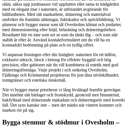
slänt, säkra upp jordmassor vid uppfarten eller rama in trädgården
med en elegant mur i natursten, är utförandet avgörande för
hållfastheten. Med rätt markarbete, dränering och materialval
undviker du framtida sättningar, fuktskador och sprickbildning. Vi
planerar och bygger murar som tål Ovesholms klimat och jordarter,
med dimensionering efter höjd, belastning och dräneringsbehov.
Resultatet blir en mur som ser ut som du tänkt dig – och som står
stabilt år efter år. Använd kontaktformuläret om du vill ha en
kostnadsfri bedömning på plats och en tydlig offert.
Vi anpassar lösningen efter din fastighet: natursten för ett tidlöst,
exklusivt uttryck, block i betong för effektiv byggtid och hög
precision, eller gabioner när du vill kombinera rå estetik med god
dräneringsförmåga. Varje projekt i och omkring Ovesholm,
Fjälkinge och Kristianstad projekteras för just dina nivåskillnader,
tomtgränser och estetiska önskemål.
När vi bygger murar prioriterar vi lång livslängd framför genvägar.
Det innebär rätt bärlager och frostskydd, geotextil mot finmaterial,
bakfyllnad med dränerande makadam och dräneringsrör med korrekt
fall. Det syns kanske inte – men det märks när vintern kommer och
marken rör på sig.
Bygga stenmur & stödmur i Ovesholm –