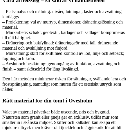
Våra arbetssteg – så säkrar vi hållfastheten
– Platsanalys och mätning: nivåer, lutningar, laster och avvattning
kartläggs.
– Projektering: val av murtyp, dimensioner, dräneringslösning och
material.
– Markarbete: schakt, geotextil, bärlager och sättlager komprimeras
till rätt bärighet.
– Dränering och bakfyllnad: dräneringsrör med fall, dränerande
material och avskiljning mot finjord.
– Mursättning: skift för skift med kontroll av lod, linje och setback;
fogning och krön.
– Avslut och besiktning: genomgång av funktion, avvattning och
finish – samt skötselråd för lång livslängd.
Den här metoden minimerar risken för sättningar, svällande lera och
frostsprängning, samtidigt som muren får ett estetiskt uttryck som
håller.
Rätt material för din tomt i Ovesholm
Valet av material påverkar både utseende, pris och byggtid.
Natursten som granit eller gnejs ger en exklusiv, tidlös mur som
smälter in i skånska miljöer. Skiffer och kalksten kan skapa ett
mjukare uttryck men kräver rätt tjocklek och läggteknik för att bli