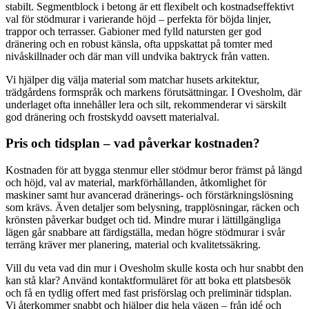
stabilt. Segmentblock i betong är ett flexibelt och kostnadseffektivt
val för stödmurar i varierande höjd – perfekta för böjda linjer,
trappor och terrasser. Gabioner med fylld natursten ger god
dränering och en robust känsla, ofta uppskattat på tomter med
nivåskillnader och där man vill undvika baktryck från vatten.
Vi hjälper dig välja material som matchar husets arkitektur,
trädgårdens formspråk och markens förutsättningar. I Ovesholm, där
underlaget ofta innehåller lera och silt, rekommenderar vi särskilt
god dränering och frostskydd oavsett materialval.
Pris och tidsplan – vad påverkar kostnaden?
Kostnaden för att bygga stenmur eller stödmur beror främst på längd
och höjd, val av material, markförhållanden, åtkomlighet för
maskiner samt hur avancerad dränerings- och förstärkningslösning
som krävs. Även detaljer som belysning, trapplösningar, räcken och
krönsten påverkar budget och tid. Mindre murar i lättillgängliga
lägen går snabbare att färdigställa, medan högre stödmurar i svår
terräng kräver mer planering, material och kvalitetssäkring.
Vill du veta vad din mur i Ovesholm skulle kosta och hur snabbt den
kan stå klar? Använd kontaktformuläret för att boka ett platsbesök
och få en tydlig offert med fast prisförslag och preliminär tidsplan.
Vi återkommer snabbt och hjälper dig hela vägen – från idé och