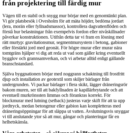
från projektering till färdig mur
Vägen till en stabil och snygg mur börjar med en genomtänkt plan.
Vi gör platsbesök i Ovesholm för att mäta höjder, bedöma jordart
(lera, morän eller fyllnadsmassor), kontrollera dagvattenflöden och
förstå hur belastningar från exempelvis fordon eller nivåskillnader
påverkar konstruktionen. Utifrån detta tar vi fram en lösning med
rätt murtyp: gravitationsmur, segmentmursystem i betong, gabioner
eller förstärkt jord med geonät. För högre murar eller murar nära
tomtgräns hjälper vi dig att reda ut vad som gäller kring eventuellt
bygglov och grannsamverkan, och vi arbetar alltid enligt gällande
branschstandard.
Själva byggnationen börjar med noggrann schaktning till frostfritt
djup och installation av geotextil som skiljer bärlager från
undergrunden. Vi packar bärlager i flera skikt, lägger dräneringsrör
bakom muren, ser till att bakfyllnaden är kapillärbrytande och att
eventuell murkrönssten limmas och förankras korrekt. För
blockmurar med lutning (setback) justeras varje skift för att ta upp
jordtryck, medan betongmur eller gabion kan kompletteras med
dräneringsöppningar för att släppa ut vatten. Avslutningsvis snyggar
vi till anslutande ytor så att mur, gångar och planteringar får en
helhetskänsla.