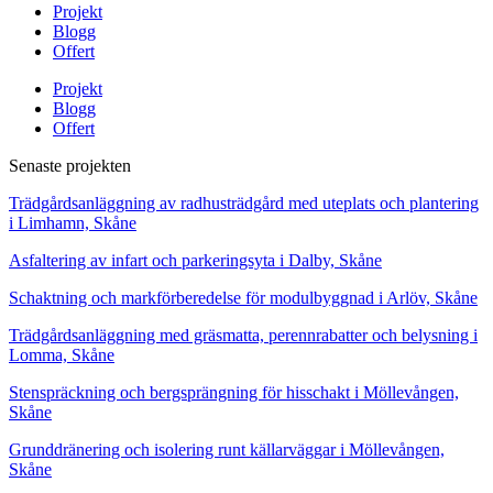
Projekt
Blogg
Offert
Projekt
Blogg
Offert
Senaste projekten
Trädgårdsanläggning av radhusträdgård med uteplats och plantering
i Limhamn, Skåne
Asfaltering av infart och parkeringsyta i Dalby, Skåne
Schaktning och markförberedelse för modulbyggnad i Arlöv, Skåne
Trädgårdsanläggning med gräsmatta, perennrabatter och belysning i
Lomma, Skåne
Stenspräckning och bergsprängning för hisschakt i Möllevången,
Skåne
Grunddränering och isolering runt källarväggar i Möllevången,
Skåne