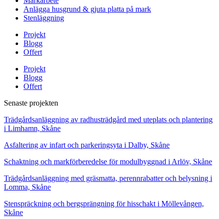
Markarbete
Anlägga husgrund & gjuta platta på mark
Stenläggning
Projekt
Blogg
Offert
Projekt
Blogg
Offert
Senaste projekten
Trädgårdsanläggning av radhusträdgård med uteplats och plantering
i Limhamn, Skåne
Asfaltering av infart och parkeringsyta i Dalby, Skåne
Schaktning och markförberedelse för modulbyggnad i Arlöv, Skåne
Trädgårdsanläggning med gräsmatta, perennrabatter och belysning i
Lomma, Skåne
Stenspräckning och bergsprängning för hisschakt i Möllevången,
Skåne