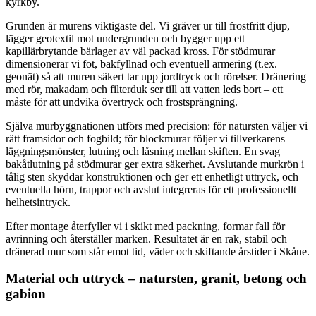
kyrkby.
Grunden är murens viktigaste del. Vi gräver ur till frostfritt djup,
lägger geotextil mot undergrunden och bygger upp ett
kapillärbrytande bärlager av väl packad kross. För stödmurar
dimensionerar vi fot, bakfyllnad och eventuell armering (t.ex.
geonät) så att muren säkert tar upp jordtryck och rörelser. Dränering
med rör, makadam och filterduk ser till att vatten leds bort – ett
måste för att undvika övertryck och frostsprängning.
Själva murbyggnationen utförs med precision: för natursten väljer vi
rätt framsidor och fogbild; för blockmurar följer vi tillverkarens
läggningsmönster, lutning och låsning mellan skiften. En svag
bakåtlutning på stödmurar ger extra säkerhet. Avslutande murkrön i
tålig sten skyddar konstruktionen och ger ett enhetligt uttryck, och
eventuella hörn, trappor och avslut integreras för ett professionellt
helhetsintryck.
Efter montage återfyller vi i skikt med packning, formar fall för
avrinning och återställer marken. Resultatet är en rak, stabil och
dränerad mur som står emot tid, väder och skiftande årstider i Skåne.
Material och uttryck – natursten, granit, betong och
gabion