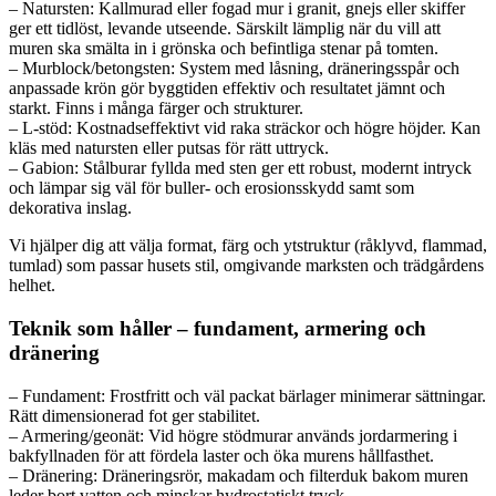
– Natursten: Kallmurad eller fogad mur i granit, gnejs eller skiffer
ger ett tidlöst, levande utseende. Särskilt lämplig när du vill att
muren ska smälta in i grönska och befintliga stenar på tomten.
– Murblock/betongsten: System med låsning, dräneringsspår och
anpassade krön gör byggtiden effektiv och resultatet jämnt och
starkt. Finns i många färger och strukturer.
– L-stöd: Kostnadseffektivt vid raka sträckor och högre höjder. Kan
kläs med natursten eller putsas för rätt uttryck.
– Gabion: Stålburar fyllda med sten ger ett robust, modernt intryck
och lämpar sig väl för buller- och erosionsskydd samt som
dekorativa inslag.
Vi hjälper dig att välja format, färg och ytstruktur (råklyvd, flammad,
tumlad) som passar husets stil, omgivande marksten och trädgårdens
helhet.
Teknik som håller – fundament, armering och
dränering
– Fundament: Frostfritt och väl packat bärlager minimerar sättningar.
Rätt dimensionerad fot ger stabilitet.
– Armering/geonät: Vid högre stödmurar används jordarmering i
bakfyllnaden för att fördela laster och öka murens hållfasthet.
– Dränering: Dräneringsrör, makadam och filterduk bakom muren
leder bort vatten och minskar hydrostatiskt tryck.