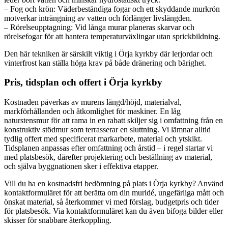
– Fog och krön: Väderbeständiga fogar och ett skyddande murkrön
motverkar inträngning av vatten och förlänger livslängden.
– Rörelseupptagning: Vid långa murar planeras skarvar och
rörelsefogar för att hantera temperaturväxlingar utan sprickbildning.
Den här tekniken är särskilt viktig i Örja kyrkby där lerjordar och
vinterfrost kan ställa höga krav på både dränering och bärighet.
Pris, tidsplan och offert i Örja kyrkby
Kostnaden påverkas av murens längd/höjd, materialval,
markförhållanden och åtkomlighet för maskiner. En låg
naturstensmur för att rama in en rabatt skiljer sig i omfattning från en
konstruktiv stödmur som terrasserar en sluttning. Vi lämnar alltid
tydlig offert med specificerat markarbete, material och ytskikt.
Tidsplanen anpassas efter omfattning och årstid – i regel startar vi
med platsbesök, därefter projektering och beställning av material,
och själva byggnationen sker i effektiva etapper.
Vill du ha en kostnadsfri bedömning på plats i Örja kyrkby? Använd
kontaktformuläret för att berätta om din muridé, ungefärliga mått och
önskat material, så återkommer vi med förslag, budgetpris och tider
för platsbesök. Via kontaktformuläret kan du även bifoga bilder eller
skisser för snabbare återkoppling.