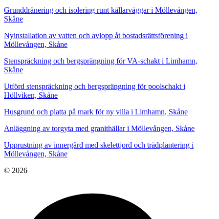
Grunddränering och isolering runt källarväggar i Möllevången,
Skåne
Nyinstallation av vatten och avlopp åt bostadsrättsförening i
Möllevången, Skåne
Stenspräckning och bergsprängning för VA-schakt i Limhamn,
Skåne
Utförd stenspräckning och bergsprängning för poolschakt i
Höllviken, Skåne
Husgrund och platta på mark för ny villa i Limhamn, Skåne
Anläggning av torgyta med granithällar i Möllevången, Skåne
Upprustning av innergård med skelettjord och trädplantering i
Möllevången, Skåne
© 2026