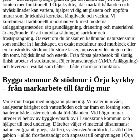
tomten mer funktionell. I Örja kyrkby, där markförhållanden och
nivåskillnader kan variera, hjälper vi dig att planera och uppföra
murar som är tekniskt korrekta, långlivade och vackra. Vi
kombinerar traditionellt murarhantverk med moderna
anläggningsmetoder: rätt grundläggning, dränering och materialval
är avgörande för att undvika sättningar, sprickor och
frostsprängning. Oavsett om du önskar en kallmurad naturstensmur
som smälter in i landskapet, en exakt modulmur med murblock eller
en konstruktiv stödmur för större laster, anpassar vi lösningen efter
din tomt, höjdskillnad och estetik. Från första platsbesök till slutlig
finish arbetar vi strukturerat, följer branschregler (AMA Anläggning)
och levererar resultat som håller – både i form och funktion.
Bygga stenmur & stödmur i Örja kyrkby
– från markarbete till färdig mur
Varje mur börjar med noggrann planering. Vi mäter in nivåer,
analyserar bärighet och vattenflöden och tar fram en lösning som
hanterar både laster och lokala förhållanden. Vid högre murar
utreder vi behov av bygglov/marklov i Landskrona kommun och
hjälper till med underlag. Därefter väljer vi material tillsammans:
natursten (granit, gnejs, skiffer), systemsten/murblock, L-stöd eller
gabion – alltid frostbeständigt och anpassat till omgivningen i Örja