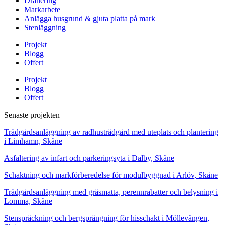
Dränering
Markarbete
Anlägga husgrund & gjuta platta på mark
Stenläggning
Projekt
Blogg
Offert
Projekt
Blogg
Offert
Senaste projekten
Trädgårdsanläggning av radhusträdgård med uteplats och plantering
i Limhamn, Skåne
Asfaltering av infart och parkeringsyta i Dalby, Skåne
Schaktning och markförberedelse för modulbyggnad i Arlöv, Skåne
Trädgårdsanläggning med gräsmatta, perennrabatter och belysning i
Lomma, Skåne
Stenspräckning och bergsprängning för hisschakt i Möllevången,