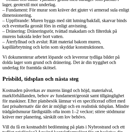
lager, geotextil mot underlag.
– Fundament: För murar som kräver det gjuter vi armerad sula enligt
dimensionering.
– Uppförande: Muren byggs med rätt lutning/bakfall, skarvar binds
och eventuella geonät förs in enligt anvisning.
– Dränering: Dräneringsrör, tvättad makadam och filterduk på
murens baksida leder bort vatten.
– Återfyllnad och avslut: Rätt material bakom muren,
kapillärbrytning och krön som skyddar konstruktionen.
Vi dokumenterar arbetet löpande och levererar tydliga bilder på
dolda lager som grund och dränering. Det är din trygghet och
underlag för framtida skötsel.
Prisbild, tidsplan och nästa steg
Kostnaden påverkas av murens längd och höjd, materialval,
markförhållanden, behov av fundament/geonät samt tillgänglighet
för maskiner. Efter platsbesök lämnar vi en specificerad offert med
fast prisalternativ där det är möjligt och en realistisk tidsplan. Mindre
trädgårdsmurar färdigställs ofta inom 1–2 veckor; större stödmurar
kräver mer planering, särskilt om lov behövs.
Vill du få en kostnadsfri bedömning på plats i Nybrostrand och ett