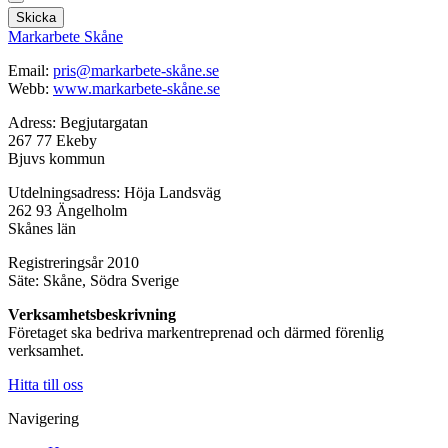
Skicka
Markarbete Skåne
Email:
pris@markarbete-skåne.se
Webb:
www.markarbete-skåne.se
Adress: Begjutargatan
267 77 Ekeby
Bjuvs kommun
Utdelningsadress: Höja Landsväg
262 93 Ängelholm
Skånes län
Registreringsår 2010
Säte: Skåne, Södra Sverige
Verksamhetsbeskrivning
Företaget ska bedriva markentreprenad och därmed förenlig
verksamhet.
Hitta till oss
Navigering