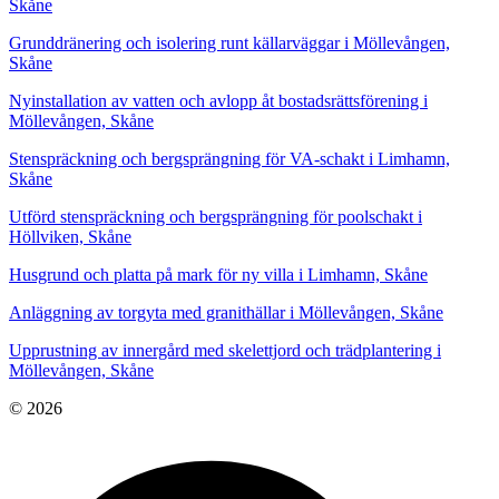
Skåne
Grunddränering och isolering runt källarväggar i Möllevången,
Skåne
Nyinstallation av vatten och avlopp åt bostadsrättsförening i
Möllevången, Skåne
Stenspräckning och bergsprängning för VA-schakt i Limhamn,
Skåne
Utförd stenspräckning och bergsprängning för poolschakt i
Höllviken, Skåne
Husgrund och platta på mark för ny villa i Limhamn, Skåne
Anläggning av torgyta med granithällar i Möllevången, Skåne
Upprustning av innergård med skelettjord och trädplantering i
Möllevången, Skåne
© 2026