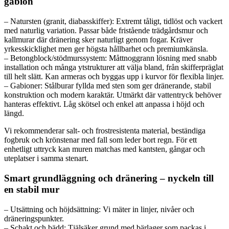
gabion
– Natursten (granit, diabasskiffer): Extremt tåligt, tidlöst och vackert
med naturlig variation. Passar både fristående trädgårdsmur och
kallmurar där dränering sker naturligt genom fogar. Kräver
yrkesskicklighet men ger högsta hållbarhet och premiumkänsla.
– Betongblock/stödmurssystem: Måttnoggrann lösning med snabb
installation och många ytstrukturer att välja bland, från skifferpräglat
till helt slätt. Kan armeras och byggas upp i kurvor för flexibla linjer.
– Gabioner: Stålburar fyllda med sten som ger dränerande, stabil
konstruktion och modern karaktär. Utmärkt där vattentryck behöver
hanteras effektivt. Låg skötsel och enkel att anpassa i höjd och
längd.
Vi rekommenderar salt- och frostresistenta material, beständiga
fogbruk och krönstenar med fall som leder bort regn. För ett
enhetligt uttryck kan muren matchas med kantsten, gångar och
uteplatser i samma stenart.
Smart grundläggning och dränering – nyckeln till
en stabil mur
– Utsättning och höjdsättning: Vi mäter in linjer, nivåer och
dräneringspunkter.
– Schakt och bädd: Tjälsäker grund med bärlager som packas i