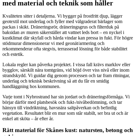
med material och teknik som håller
Kvaliteten sitter i detaljerna. Vi bygger på frostfritt djup, lägger
geotextil mot underlag och fyller med välgraderat bärlager som
packas i skikt. Dräneringsrör, dräneringsgrus och filterduk på
baksidan av muren säkerställer att vattnet leds bort – en nyckel i
kustklimat där skyfall och hårda vindar kan pressa in fukt. För högre
stödmurar dimensionerar vi med geonät/armering och
rekommenderar ofta stegvis, terrasserad lösning för både stabilitet
och estetik.
Lokala regler kan påverka projektet. I vissa fall krävs marklov eller
bygglov, särskilt nära tomtgräns, vid höjd över viss nivå eller inom
strandskydd. Vi guidar dig genom processen och tar fram ritningar,
underlag och teknisk beskrivning så att du får en smidig
handläggning hos kommunen.
Varje tomt i Nybrostrand har sin jordart och dräneringsförmåga. Vi
börjar därför med platsbesök och fukt-/nivåbedömning, och tar
hänsyn till vindriktning, havsnära saltpåverkan och befintlig
vegetation. Resultatet blir en mur som står stabilt, ser bra ut och är
enkel att sköta – år efter år.
Rätt material för Skånes kust: natursten, betong och