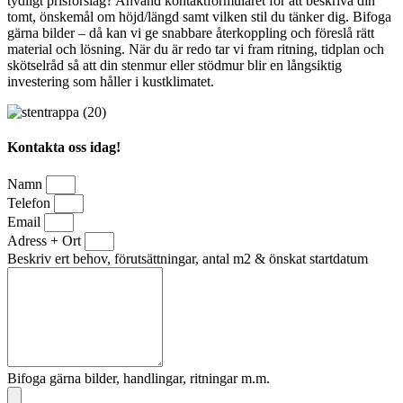
tydligt prisförslag? Använd kontaktformuläret för att beskriva din
tomt, önskemål om höjd/längd samt vilken stil du tänker dig. Bifoga
gärna bilder – då kan vi ge snabbare återkoppling och föreslå rätt
material och lösning. När du är redo tar vi fram ritning, tidplan och
skötselråd så att din stenmur eller stödmur blir en långsiktig
investering som håller i kustklimatet.
Kontakta oss idag!
Namn
Telefon
Email
Adress + Ort
Beskriv ert behov, förutsättningar, antal m2 & önskat startdatum
Bifoga gärna bilder, handlingar, ritningar m.m.