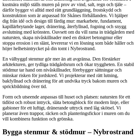
kustnära miljö ställs muren på prov av vind, salt, regn och tjäle –
därför bygger vi alltid med rätt grundläggning, frostskydd och
konstruktion som är anpassad för Skånes förhållanden. Vi hjälper
dig från idé och design till färdig mur: markarbete, fundament,
kapillärbrytande lager, dränering, återfyllnad, fogning och snygg
avslutning med krönsten. Oavsett om du vill rama in trädgården med
natursten, skapa nivåskillnader med en diskret betongmur eller
stoppa erosion i en slänt, levererar vi en lösning som både håller och
höjer helhetsintrycket på din tomt i Nybrostrand.
En välbyggd stenmur gör mer än att avgränsa. Den förstärker
arkitekturen, ger tydliga trädgårdsrum och ökar tryggheten. En stabil
stödmur tar hand om nivåskillnader, förebygger sättningar och
minskar risken för jordskred. Vi projekterar med rätt lutning,
bakfyllnad och dränering för att undvika tryck bakom muren och
sprickbildning över tid.
Form och utseende anpassas till huset och platsen: natursten för ett
tidlöst och robust intryck, släta betongblock för modern linje, eller
gabioner för ett luftigt, dränerande uttryck med låg skötsel. Vi
planerar även trappor, räcken och planteringsfickor i muren om du
vill kombinera funktion och grönska.
Bygga stenmur & stödmur – Nybrostrand