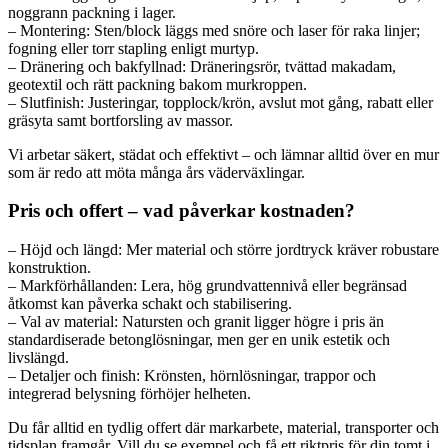
noggrann packning i lager.
– Montering: Sten/block läggs med snöre och laser för raka linjer;
fogning eller torr stapling enligt murtyp.
– Dränering och bakfyllnad: Dräneringsrör, tvättad makadam,
geotextil och rätt packning bakom murkroppen.
– Slutfinish: Justeringar, topplock/krön, avslut mot gång, rabatt eller
gräsyta samt bortforsling av massor.
Vi arbetar säkert, städat och effektivt – och lämnar alltid över en mur
som är redo att möta många års väderväxlingar.
Pris och offert – vad påverkar kostnaden?
– Höjd och längd: Mer material och större jordtryck kräver robustare
konstruktion.
– Markförhållanden: Lera, hög grundvattennivå eller begränsad
åtkomst kan påverka schakt och stabilisering.
– Val av material: Natursten och granit ligger högre i pris än
standardiserade betonglösningar, men ger en unik estetik och
livslängd.
– Detaljer och finish: Krönsten, hörnlösningar, trappor och
integrerad belysning förhöjer helheten.
Du får alltid en tydlig offert där markarbete, material, transporter och
tidsplan framgår. Vill du se exempel och få ett riktpris för din tomt i