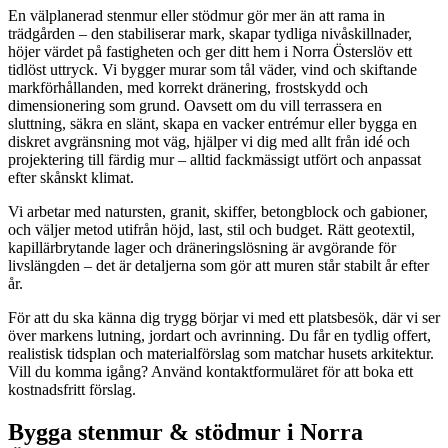
En välplanerad stenmur eller stödmur gör mer än att rama in
trädgården – den stabiliserar mark, skapar tydliga nivåskillnader,
höjer värdet på fastigheten och ger ditt hem i Norra Österslöv ett
tidlöst uttryck. Vi bygger murar som tål väder, vind och skiftande
markförhållanden, med korrekt dränering, frostskydd och
dimensionering som grund. Oavsett om du vill terrassera en
sluttning, säkra en slänt, skapa en vacker entrémur eller bygga en
diskret avgränsning mot väg, hjälper vi dig med allt från idé och
projektering till färdig mur – alltid fackmässigt utfört och anpassat
efter skånskt klimat.
Vi arbetar med natursten, granit, skiffer, betongblock och gabioner,
och väljer metod utifrån höjd, last, stil och budget. Rätt geotextil,
kapillärbrytande lager och dräneringslösning är avgörande för
livslängden – det är detaljerna som gör att muren står stabilt år efter
år.
För att du ska känna dig trygg börjar vi med ett platsbesök, där vi ser
över markens lutning, jordart och avrinning. Du får en tydlig offert,
realistisk tidsplan och materialförslag som matchar husets arkitektur.
Vill du komma igång? Använd kontaktformuläret för att boka ett
kostnadsfritt förslag.
Bygga stenmur & stödmur i Norra