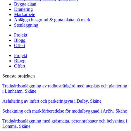
Bygga altan
Dränering
Markarbete
Anlägga husgrund & gjuta platta på mark
Stenläggning
Projekt
Blogg
Offert
Projekt
Blogg
Offert
Senaste projekten
Trädgårdsanläggning av radhusträdgård med uteplats och plantering
i Limhamn, Skåne
Asfaltering av infart och parkeringsyta i Dalby, Skåne
Schaktning och markförberedelse för modulbyggnad i Arlöv, Skåne
Trädgårdsanläggning med gräsmatta, perennrabatter och belysning i
Lomma, Skåne