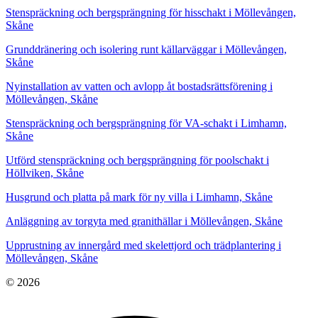
Stenspräckning och bergsprängning för hisschakt i Möllevången,
Skåne
Grunddränering och isolering runt källarväggar i Möllevången,
Skåne
Nyinstallation av vatten och avlopp åt bostadsrättsförening i
Möllevången, Skåne
Stenspräckning och bergsprängning för VA-schakt i Limhamn,
Skåne
Utförd stenspräckning och bergsprängning för poolschakt i
Höllviken, Skåne
Husgrund och platta på mark för ny villa i Limhamn, Skåne
Anläggning av torgyta med granithällar i Möllevången, Skåne
Upprustning av innergård med skelettjord och trädplantering i
Möllevången, Skåne
© 2026