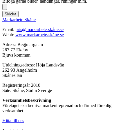
Bifoga gärna bilder, handlingar, ritningar m.m.
Skicka
Markarbete Skåne
Email:
pris@markarbete-skåne.se
Webb:
www.markarbete-skåne.se
Adress: Begjutargatan
267 77 Ekeby
Bjuvs kommun
Utdelningsadress: Höja Landsväg
262 93 Ängelholm
Skånes län
Registreringsår 2010
Säte: Skåne, Södra Sverige
Verksamhetsbeskrivning
Företaget ska bedriva markentreprenad och därmed förenlig
verksamhet.
Hitta till oss