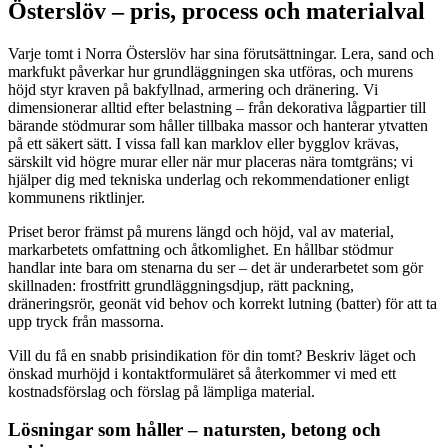
Österslöv – pris, process och materialval
Varje tomt i Norra Österslöv har sina förutsättningar. Lera, sand och
markfukt påverkar hur grundläggningen ska utföras, och murens
höjd styr kraven på bakfyllnad, armering och dränering. Vi
dimensionerar alltid efter belastning – från dekorativa lågpartier till
bärande stödmurar som håller tillbaka massor och hanterar ytvatten
på ett säkert sätt. I vissa fall kan marklov eller bygglov krävas,
särskilt vid högre murar eller när mur placeras nära tomtgräns; vi
hjälper dig med tekniska underlag och rekommendationer enligt
kommunens riktlinjer.
Priset beror främst på murens längd och höjd, val av material,
markarbetets omfattning och åtkomlighet. En hållbar stödmur
handlar inte bara om stenarna du ser – det är underarbetet som gör
skillnaden: frostfritt grundläggningsdjup, rätt packning,
dräneringsrör, geonät vid behov och korrekt lutning (batter) för att ta
upp tryck från massorna.
Vill du få en snabb prisindikation för din tomt? Beskriv läget och
önskad murhöjd i kontaktformuläret så återkommer vi med ett
kostnadsförslag och förslag på lämpliga material.
Lösningar som håller – natursten, betong och