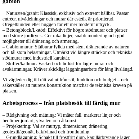
gabion
– Natursten/granit: Klassisk, exklusiv och extremt hållbar. Passar
entréer, nivådelningar och murar där estetik är prioriterad.
Oregelbunden eller huggen för ett mer modernt uttryck.
– Betongblock/L-stöd: Effektivt för högre stödmurar och platser
med större jordtryck. Ger raka linjer, snabb montering och god
möjligheter till dränering och armering.
– Gabionmurar: Stålburar fyllda med sten, dränerande av naturen
och tål stora belastningar. Utmärkt vid längre sträckor och tekniska
stödmurar med industriell karaktär.
– Skiffer/kallmur: Vackert och tidlöst för lägre murar och
avskärmningar. Kräver skickligt läggningsarbete för lång livslängd.
Vi vägleder dig till rätt val utifrån stil, funktion och budget – och
säkerställer att murens konstruktion matchar de tekniska kraven på
platsen.
Arbetsprocess – från platsbesök till färdig mur
– Rådgivning och mätning: Vi mäter fall, markerar linjer och
bedömer jordart, ytvatten och åtkomst.
– Projektering: Val av murtyp, dimensioner, dränering,
geotextil/geonät, bakfyllnad och frontlutning.
– Grundläggning: Schakt till frostfritt djup, kapillärbrytande lager,