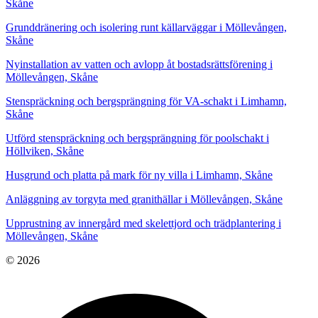
Skåne
Grunddränering och isolering runt källarväggar i Möllevången,
Skåne
Nyinstallation av vatten och avlopp åt bostadsrättsförening i
Möllevången, Skåne
Stenspräckning och bergsprängning för VA-schakt i Limhamn,
Skåne
Utförd stenspräckning och bergsprängning för poolschakt i
Höllviken, Skåne
Husgrund och platta på mark för ny villa i Limhamn, Skåne
Anläggning av torgyta med granithällar i Möllevången, Skåne
Upprustning av innergård med skelettjord och trädplantering i
Möllevången, Skåne
© 2026