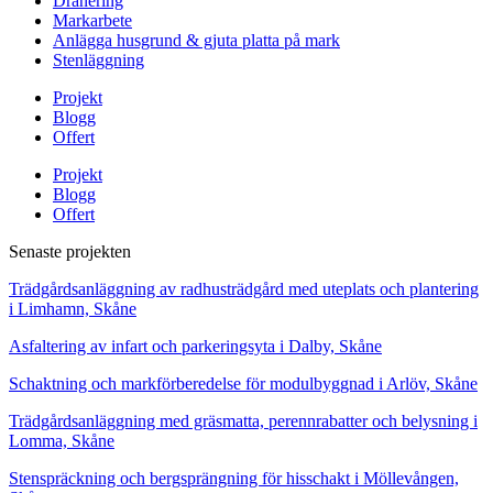
Dränering
Markarbete
Anlägga husgrund & gjuta platta på mark
Stenläggning
Projekt
Blogg
Offert
Projekt
Blogg
Offert
Senaste projekten
Trädgårdsanläggning av radhusträdgård med uteplats och plantering
i Limhamn, Skåne
Asfaltering av infart och parkeringsyta i Dalby, Skåne
Schaktning och markförberedelse för modulbyggnad i Arlöv, Skåne
Trädgårdsanläggning med gräsmatta, perennrabatter och belysning i
Lomma, Skåne
Stenspräckning och bergsprängning för hisschakt i Möllevången,