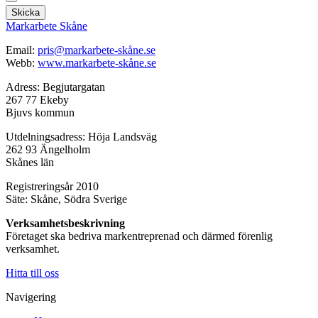
Skicka
Markarbete Skåne
Email:
pris@markarbete-skåne.se
Webb:
www.markarbete-skåne.se
Adress: Begjutargatan
267 77 Ekeby
Bjuvs kommun
Utdelningsadress: Höja Landsväg
262 93 Ängelholm
Skånes län
Registreringsår 2010
Säte: Skåne, Södra Sverige
Verksamhetsbeskrivning
Företaget ska bedriva markentreprenad och därmed förenlig
verksamhet.
Hitta till oss
Navigering