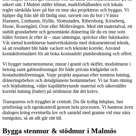
säkert sätt. I Malmö ställer klimat, markförhållanden och lokala
regler särskilda krav på hur en mur ska projekteras och byggas. Vi
hjälper dig från idé till färdig mur, oavsett om du bor i Västra
Hamnen, Limhamn, Hyllie, Slottsstaden, Ribersborg, Kirseberg,
Husie, Rosengård, Oxie eller Möllevången. Med rätt materialval, ett
stabilt grundarbete och genomtänkt dränering får du en mur som
håller formen år efter år – utan sättningar, sprickor eller fuktskador.
Vår metod kombinerar hantverkskänsla med dokumenterad teknik,
så att resultatet blir både vackert och tekniskt korrekt. Använd
kontaktformuläret för att boka kostnadsfri platsbesiktning och offert.
Vi bygger naturstensmurar, murar i granit och skiffer, modulmurar i
betong samt gabionlösningar för både privata trädgårdar och
bostadsrättsföreningar. Varje projekt anpassas efter tomtens lutning,
dräneringsbehov och detaljplanens bestämmelser. Vi tar fram ritning
och höjdsättning, väljer kapillärbrytande material och säkerställer
korrekt lutning (batter) på stödmurar där det krävs.
Transparens och trygghet är centralt. Du får tydlig tidsplan, fast
prisförslag och egenkontroll genom hela processen. Vi hanterar även
dialogen kring eventuella lov och samråd med granne vid mur nära
tomtgräns, så att allt går rätt till.
Bygga stenmur & stödmur i Malmös