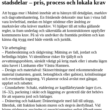
stadsdelar – pris, process och lokala krav
Att bygga mur i Malmö innebär att ta hänsyn till detaljplan, marklov
och dagvattenhantering. En fristående dekorativ mur kan i vissa fall
vara lovbefriad, medan en högre stödmur eller ändring av
marknivåer ofta kräver marklov. Vi hjälper till att tolka gällande
regler, ta fram underlag och säkerställa att konstruktionen uppfyller
kommunens krav. På så vis undviker du framtida problem och kan
känna dig trygg med både estetik och juridik.
Vår arbetsgång:
– Platsbesiktning och rådgivning: Mätning av fall, jordart och
befintliga höjder. Vi identifierar risker för tjällyft och
avvattningsproblem, särskilt viktigt på lerig mark eller i utsatta lägen
nära havet i Limhamn eller Västra Hamnen.
– Design och materialval: Skisser/ritningar med rekommenderade
material (natursten, granit, betongblock eller gabion), krönlösningar
och eventuella trappsteg. Vi planerar också avslut mot gångar,
uppfart och rabatter.
– Grundarbete: Schakt, etablering av kapillärbrytande lager (t.ex.
16–32), packning i skikt och läggning av geotextil där det behövs
för att separera jord och bärlager.
– Dränering och bakkant: Dräneringsrör med fall till utlopp,
filterduk, rätt fraktion bakom muren och stegvis återfyllnad. Vid
högre stödmurar använder vi geonät/armering enligt tillverkarens