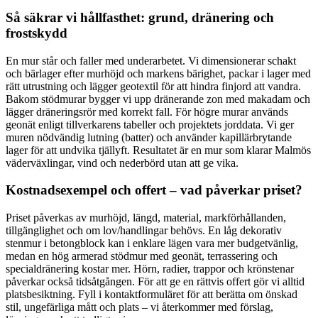
Så säkrar vi hållfasthet: grund, dränering och
frostskydd
En mur står och faller med underarbetet. Vi dimensionerar schakt
och bärlager efter murhöjd och markens bärighet, packar i lager med
rätt utrustning och lägger geotextil för att hindra finjord att vandra.
Bakom stödmurar bygger vi upp dränerande zon med makadam och
lägger dräneringsrör med korrekt fall. För högre murar används
geonät enligt tillverkarens tabeller och projektets jorddata. Vi ger
muren nödvändig lutning (batter) och använder kapillärbrytande
lager för att undvika tjällyft. Resultatet är en mur som klarar Malmös
väderväxlingar, vind och nederbörd utan att ge vika.
Kostnadsexempel och offert – vad påverkar priset?
Priset påverkas av murhöjd, längd, material, markförhållanden,
tillgänglighet och om lov/handlingar behövs. En låg dekorativ
stenmur i betongblock kan i enklare lägen vara mer budgetvänlig,
medan en hög armerad stödmur med geonät, terrassering och
specialdränering kostar mer. Hörn, radier, trappor och krönstenar
påverkar också tidsåtgången. För att ge en rättvis offert gör vi alltid
platsbesiktning. Fyll i kontaktformuläret för att berätta om önskad
stil, ungefärliga mått och plats – vi återkommer med förslag,