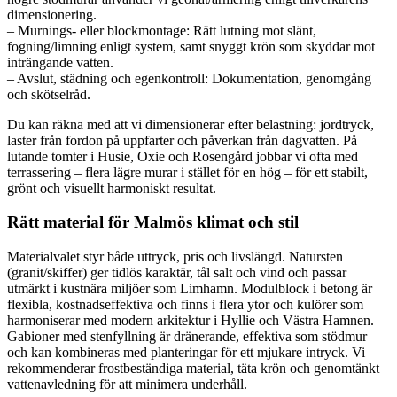
dimensionering.
– Murnings- eller blockmontage: Rätt lutning mot slänt,
fogning/limning enligt system, samt snyggt krön som skyddar mot
inträngande vatten.
– Avslut, städning och egenkontroll: Dokumentation, genomgång
och skötselråd.
Du kan räkna med att vi dimensionerar efter belastning: jordtryck,
laster från fordon på uppfarter och påverkan från dagvatten. På
lutande tomter i Husie, Oxie och Rosengård jobbar vi ofta med
terrassering – flera lägre murar i stället för en hög – för ett stabilt,
grönt och visuellt harmoniskt resultat.
Rätt material för Malmös klimat och stil
Materialvalet styr både uttryck, pris och livslängd. Natursten
(granit/skiffer) ger tidlös karaktär, tål salt och vind och passar
utmärkt i kustnära miljöer som Limhamn. Modulblock i betong är
flexibla, kostnadseffektiva och finns i flera ytor och kulörer som
harmoniserar med modern arkitektur i Hyllie och Västra Hamnen.
Gabioner med stenfyllning är dränerande, effektiva som stödmur
och kan kombineras med planteringar för ett mjukare intryck. Vi
rekommenderar frostbeständiga material, täta krön och genomtänkt
vattenavledning för att minimera underhåll.