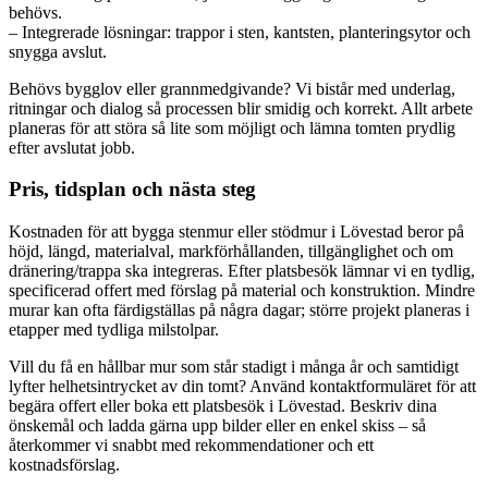
behövs.
– Integrerade lösningar: trappor i sten, kantsten, planteringsytor och
snygga avslut.
Behövs bygglov eller grannmedgivande? Vi bistår med underlag,
ritningar och dialog så processen blir smidig och korrekt. Allt arbete
planeras för att störa så lite som möjligt och lämna tomten prydlig
efter avslutat jobb.
Pris, tidsplan och nästa steg
Kostnaden för att bygga stenmur eller stödmur i Lövestad beror på
höjd, längd, materialval, markförhållanden, tillgänglighet och om
dränering/trappa ska integreras. Efter platsbesök lämnar vi en tydlig,
specificerad offert med förslag på material och konstruktion. Mindre
murar kan ofta färdigställas på några dagar; större projekt planeras i
etapper med tydliga milstolpar.
Vill du få en hållbar mur som står stadigt i många år och samtidigt
lyfter helhetsintrycket av din tomt? Använd kontaktformuläret för att
begära offert eller boka ett platsbesök i Lövestad. Beskriv dina
önskemål och ladda gärna upp bilder eller en enkel skiss – så
återkommer vi snabbt med rekommendationer och ett
kostnadsförslag.