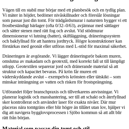
Vägen till en stabil mur börjar med ett platsbesök och en tydlig plan.
Vi mäter in höjder, bedömer nivåskillnader och föreslår lösningar
som passar just din tomt. För trädgårdsmurar i natursten bygger vi ett
frostbeständigt bärlager (ofta 0/32–0/63), avjämnar med sättlager
och sätter stenen med rätt fog och avslut. Vid stödmurar
dimensionerar vi lutning (batter), skiftläggning, dräneringssystem
och bakfyllnad för att hantera jordtryck. Högre konstruktioner kan
förstärkas med geonät eller utföras med L-stöd för maximal säkerhet.
Dräneringen är avgörande. Vi lägger dräneringsrör bakom muren,
omslutna av makadam och geotextil, med korrekt fall ut till lämpligt
utlopp. Geotextilen separerar jord och dränerande material så att
struktur och kapacitet bevaras. På krön får muren ett
väderskyddande avslut – exempelvis krönsten eller tätskikt – som
minskar inträngning av vatten och risken för frostsprängning.
Utförandet följer branschpraxis och tillverkarens anvisningar. Vi
planerar logistik och masshantering, ser till att schakt och återfyllnad
sker kontrollerat och använder laser för exakta nivåer. Där mur
placeras nära tomtgräns eller blir högre än tillåtet utan lov, hjälper vi
dig att navigera bygglovsprocessen i Sjöbo kommun så att allt blir
rätt från början.
Material som passar din tomt och stil