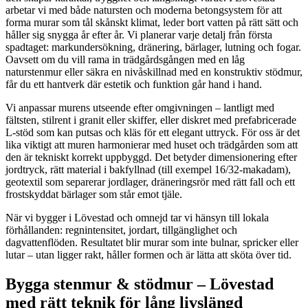
arbetar vi med både natursten och moderna betongsystem för att
forma murar som tål skånskt klimat, leder bort vatten på rätt sätt och
håller sig snygga år efter år. Vi planerar varje detalj från första
spadtaget: markundersökning, dränering, bärlager, lutning och fogar.
Oavsett om du vill rama in trädgårdsgången med en låg
naturstenmur eller säkra en nivåskillnad med en konstruktiv stödmur,
får du ett hantverk där estetik och funktion går hand i hand.
Vi anpassar murens utseende efter omgivningen – lantligt med
fältsten, stilrent i granit eller skiffer, eller diskret med prefabricerade
L-stöd som kan putsas och kläs för ett elegant uttryck. För oss är det
lika viktigt att muren harmonierar med huset och trädgården som att
den är tekniskt korrekt uppbyggd. Det betyder dimensionering efter
jordtryck, rätt material i bakfyllnad (till exempel 16/32-makadam),
geotextil som separerar jordlager, dräneringsrör med rätt fall och ett
frostskyddat bärlager som står emot tjäle.
När vi bygger i Lövestad och omnejd tar vi hänsyn till lokala
förhållanden: regnintensitet, jordart, tillgänglighet och
dagvattenflöden. Resultatet blir murar som inte bulnar, spricker eller
lutar – utan ligger rakt, håller formen och är lätta att sköta över tid.
Bygga stenmur & stödmur – Lövestad
med rätt teknik för lång livslängd