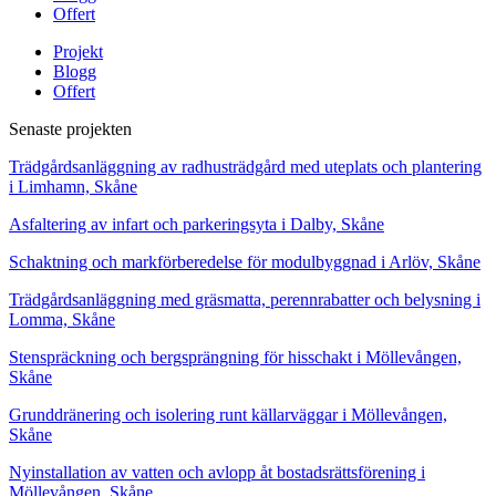
Offert
Projekt
Blogg
Offert
Senaste projekten
Trädgårdsanläggning av radhusträdgård med uteplats och plantering
i Limhamn, Skåne
Asfaltering av infart och parkeringsyta i Dalby, Skåne
Schaktning och markförberedelse för modulbyggnad i Arlöv, Skåne
Trädgårdsanläggning med gräsmatta, perennrabatter och belysning i
Lomma, Skåne
Stenspräckning och bergsprängning för hisschakt i Möllevången,
Skåne
Grunddränering och isolering runt källarväggar i Möllevången,
Skåne
Nyinstallation av vatten och avlopp åt bostadsrättsförening i
Möllevången, Skåne