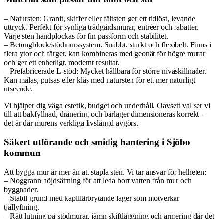
– Natursten: Granit, skiffer eller fältsten ger ett tidlöst, levande
uttryck. Perfekt för synliga trädgårdsmurar, entréer och rabatter.
Varje sten handplockas för fin passform och stabilitet.
– Betongblock/stödmurssystem: Snabbt, starkt och flexibelt. Finns i
flera ytor och färger, kan kombineras med geonät för högre murar
och ger ett enhetligt, modernt resultat.
– Prefabricerade L-stöd: Mycket hållbara för större nivåskillnader.
Kan målas, putsas eller kläs med natursten för ett mer naturligt
utseende.
Vi hjälper dig väga estetik, budget och underhåll. Oavsett val ser vi
till att bakfyllnad, dränering och bärlager dimensioneras korrekt –
det är där murens verkliga livslängd avgörs.
Säkert utförande och smidig hantering i Sjöbo
kommun
Att bygga mur är mer än att stapla sten. Vi tar ansvar för helheten:
– Noggrann höjdsättning för att leda bort vatten från mur och
byggnader.
– Stabil grund med kapillärbrytande lager som motverkar
tjällyftning.
– Rätt lutning på stödmurar, jämn skiftläggning och armering där det