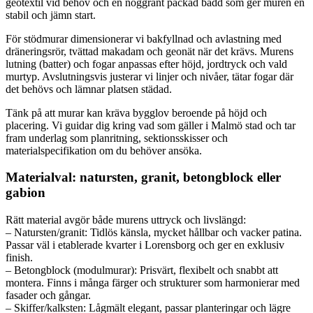
geotextil vid behov och en noggrant packad bädd som ger muren en
stabil och jämn start.
För stödmurar dimensionerar vi bakfyllnad och avlastning med
dräneringsrör, tvättad makadam och geonät när det krävs. Murens
lutning (batter) och fogar anpassas efter höjd, jordtryck och vald
murtyp. Avslutningsvis justerar vi linjer och nivåer, tätar fogar där
det behövs och lämnar platsen städad.
Tänk på att murar kan kräva bygglov beroende på höjd och
placering. Vi guidar dig kring vad som gäller i Malmö stad och tar
fram underlag som planritning, sektionsskisser och
materialspecifikation om du behöver ansöka.
Materialval: natursten, granit, betongblock eller
gabion
Rätt material avgör både murens uttryck och livslängd:
– Natursten/granit: Tidlös känsla, mycket hållbar och vacker patina.
Passar väl i etablerade kvarter i Lorensborg och ger en exklusiv
finish.
– Betongblock (modulmurar): Prisvärt, flexibelt och snabbt att
montera. Finns i många färger och strukturer som harmonierar med
fasader och gångar.
– Skiffer/kalksten: Lågmält elegant, passar planteringar och lägre