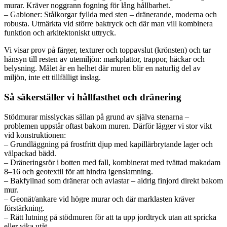
murar. Kräver noggrann fogning för lång hållbarhet.
– Gabioner: Stålkorgar fyllda med sten – dränerande, moderna och
robusta. Utmärkta vid större baktryck och där man vill kombinera
funktion och arkitektoniskt uttryck.
Vi visar prov på färger, texturer och toppavslut (krönsten) och tar
hänsyn till resten av utemiljön: markplattor, trappor, häckar och
belysning. Målet är en helhet där muren blir en naturlig del av
miljön, inte ett tillfälligt inslag.
Så säkerställer vi hållfasthet och dränering
Stödmurar misslyckas sällan på grund av själva stenarna –
problemen uppstår oftast bakom muren. Därför lägger vi stor vikt
vid konstruktionen:
– Grundläggning på frostfritt djup med kapillärbrytande lager och
välpackad bädd.
– Dräneringsrör i botten med fall, kombinerat med tvättad makadam
8–16 och geotextil för att hindra igenslamning.
– Bakfyllnad som dränerar och avlastar – aldrig finjord direkt bakom
mur.
– Geonät/ankare vid högre murar och där marklasten kräver
förstärkning.
– Rätt lutning på stödmuren för att ta upp jordtryck utan att spricka
eller vika utåt.