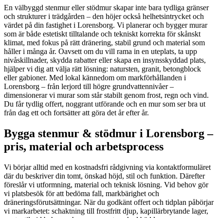
En välbyggd stenmur eller stödmur skapar inte bara tydliga gränser
och strukturer i trädgården – den höjer också helhetsintrycket och
värdet på din fastighet i Lorensborg. Vi planerar och bygger murar
som är både estetiskt tilltalande och tekniskt korrekta för skånskt
klimat, med fokus på rätt dränering, stabil grund och material som
håller i många år. Oavsett om du vill rama in en uteplats, ta upp
nivåskillnader, skydda rabatter eller skapa en insynsskyddad plats,
hjälper vi dig att välja rätt lösning: natursten, granit, betongblock
eller gabioner. Med lokal kännedom om markförhållanden i
Lorensborg – från lerjord till högre grundvattennivåer –
dimensionerar vi murar som står stabilt genom frost, regn och vind.
Du får tydlig offert, noggrant utförande och en mur som ser bra ut
från dag ett och fortsätter att göra det år efter år.
Bygga stenmur & stödmur i Lorensborg –
pris, material och arbetsprocess
Vi börjar alltid med en kostnadsfri rådgivning via kontaktformuläret
där du beskriver din tomt, önskad höjd, stil och funktion. Därefter
föreslår vi utformning, material och teknisk lösning. Vid behov gör
vi platsbesök för att bedöma fall, markbärighet och
dräneringsförutsättningar. När du godkänt offert och tidplan påbörjar
vi markarbetet: schaktning till frostfritt djup, kapillärbrytande lager,