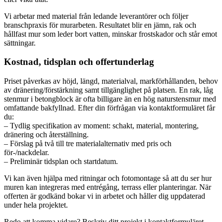
Vi arbetar med material från ledande leverantörer och följer
branschpraxis för murarbeten. Resultatet blir en jämn, rak och
hållfast mur som leder bort vatten, minskar frostskador och står emot
sättningar.
Kostnad, tidsplan och offertunderlag
Priset påverkas av höjd, längd, materialval, markförhållanden, behov
av dränering/förstärkning samt tillgänglighet på platsen. En rak, låg
stenmur i betongblock är ofta billigare än en hög naturstensmur med
omfattande bakfyllnad. Efter din förfrågan via kontaktformuläret får
du:
– Tydlig specifikation av moment: schakt, material, montering,
dränering och återställning.
– Förslag på två till tre materialalternativ med pris och
för-/nackdelar.
– Preliminär tidsplan och startdatum.
Vi kan även hjälpa med ritningar och fotomontage så att du ser hur
muren kan integreras med entrégång, terrass eller planteringar. När
offerten är godkänd bokar vi in arbetet och håller dig uppdaterad
under hela projektet.
Redo att komma vidare? Beskriv ditt projekt i kontaktformuläret –