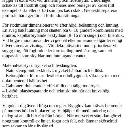
lägger vi extra vikt vid dränering och frostskydd. Underlaget
schaktas till frostfritt djup och förses med bärlager av kross (till
exempel 0–32 eller 0–63) som packas i skikt. Geotextil separerar
jord från bärlager för att förhindra sättningar.
För stödmurar dimensionerar vi efter höjd, belastning och lutning.
En svag bakåtlutning mot slänten (ca 6–10 grader) kombineras med
dränrör, kapillärbrytande bakfyllnad (8–16 mm singel) och filterduk.
Vid högre murar använder vi geonät eller armerande åtgärder enligt
tillverkarens anvisningar. Vid dekorativa stenmurar prioriterar vi
snygg fog, rätt fogbruk eller torrstapling med låsning, samt ett
toppavslut som skyddar mot inträngande vatten.
Materialval styr uttrycket och livslängden:
– Natursten/granit: exklusivt, mycket hållbart och tidlöst.
– Betongblock för mur: flexibel modulbyggnad, säkra system med
dokumenterad hållfasthet.
– Gabioner: dränerande, effektfullt och tåligt mot tryck.
– L‑stöd: platsbesparande och tekniskt rätt när det krävs hög
bärighet.
Vi guidar dig även i fråga om regler. Bygglov kan krävas beroende
på murens höjd och placering. Vi hjälper till med underlag och
dialog så att allt blir rätt från början. När murverket står klart gör vi
noggrann kontroll av linjer, fogar och fall, och lämnar skötselråd
som säkrar en lång livslängd.