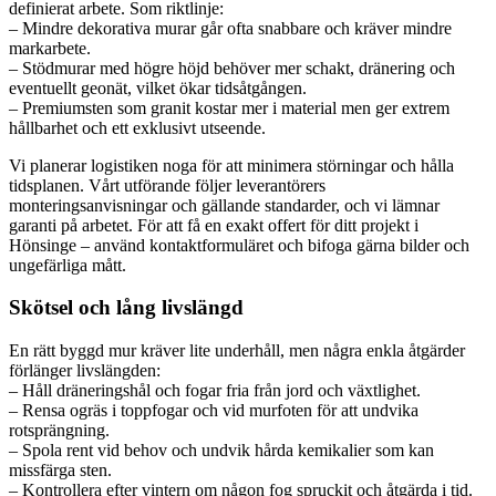
definierat arbete. Som riktlinje:
– Mindre dekorativa murar går ofta snabbare och kräver mindre
markarbete.
– Stödmurar med högre höjd behöver mer schakt, dränering och
eventuellt geonät, vilket ökar tidsåtgången.
– Premiumsten som granit kostar mer i material men ger extrem
hållbarhet och ett exklusivt utseende.
Vi planerar logistiken noga för att minimera störningar och hålla
tidsplanen. Vårt utförande följer leverantörers
monteringsanvisningar och gällande standarder, och vi lämnar
garanti på arbetet. För att få en exakt offert för ditt projekt i
Hönsinge – använd kontaktformuläret och bifoga gärna bilder och
ungefärliga mått.
Skötsel och lång livslängd
En rätt byggd mur kräver lite underhåll, men några enkla åtgärder
förlänger livslängden:
– Håll dräneringshål och fogar fria från jord och växtlighet.
– Rensa ogräs i toppfogar och vid murfoten för att undvika
rotsprängning.
– Spola rent vid behov och undvik hårda kemikalier som kan
missfärga sten.
– Kontrollera efter vintern om någon fog spruckit och åtgärda i tid.