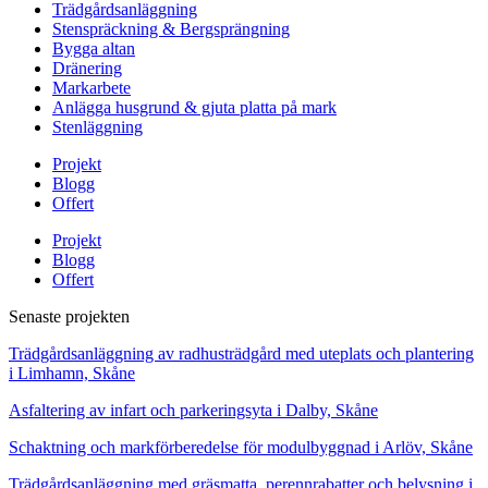
Trädgårdsanläggning
Stenspräckning & Bergsprängning
Bygga altan
Dränering
Markarbete
Anlägga husgrund & gjuta platta på mark
Stenläggning
Projekt
Blogg
Offert
Projekt
Blogg
Offert
Senaste projekten
Trädgårdsanläggning av radhusträdgård med uteplats och plantering
i Limhamn, Skåne
Asfaltering av infart och parkeringsyta i Dalby, Skåne
Schaktning och markförberedelse för modulbyggnad i Arlöv, Skåne
Trädgårdsanläggning med gräsmatta, perennrabatter och belysning i