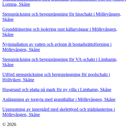
Lomma, Skåne
Stenspräckning och bergsprängning för hisschakt i Möllevången,
Skåne
Grunddränering och isolering runt källarväggar i Möllevången,
Skåne
Nyinstallation av vatten och avlopp åt bostadsrättsförening i
Möllevången, Skåne
Stenspräckning och bergsprängning för VA-schakt i Limhamn,
Skåne
Utförd stenspräckning och bergsprängning för poolschakt i
Höllviken, Skåne
Husgrund och platta på mark för ny villa i Limhamn, Skåne
Anläggning av torgyta med granithällar i Möllevången, Skåne
Upprustning av innergård med skelettjord och trädplantering i
Möllevången, Skåne
© 2026