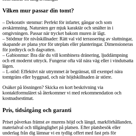
Vilken mur passar din tomt?
– Dekorativ stenmur: Perfekt för infarter, gångar och som
avskärmning. Natursten ger mjuk karaktär och smälter in i
omgivningen. Passar när trycket bakom muren är lågt.
– Stödmur för nivåskillnader: Rätt val vid terrassering av sluttningar,
skapande av plana ytor för uteplats eller planteringar. Dimensioneras
för jordtryck och dagvatten.
– Gabionmur: Bra där du vill kombinera dränering, ljuddämpning
och ett modernt uttryck. Fungerar ofta väl nära väg eller i vindutsatta
lägen.
– L‑stöd: Effektivt när utrymmet är begränsat, till exempel nära
tomtgräns eller byggnad, och när höjdskillnaden är större.
Osäker på lösningen? Skicka en kort beskrivning via
kontaktformuläret så återkommer vi med rekommendation och
kostnadsestimat.
Pris, tidsåtgång och garanti
Priset påverkas främst av murens höjd och längd, markförhållanden,
materialval och tillgänglighet på platsen. Efter platsbesök eller
underlag från dig lämnar vi en tydlig offert med fast pris för