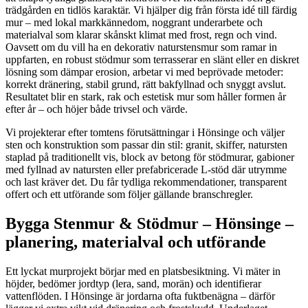
trädgården en tidlös karaktär. Vi hjälper dig från första idé till färdig
mur – med lokal markkännedom, noggrant underarbete och
materialval som klarar skånskt klimat med frost, regn och vind.
Oavsett om du vill ha en dekorativ naturstensmur som ramar in
uppfarten, en robust stödmur som terrasserar en slänt eller en diskret
lösning som dämpar erosion, arbetar vi med beprövade metoder:
korrekt dränering, stabil grund, rätt bakfyllnad och snyggt avslut.
Resultatet blir en stark, rak och estetisk mur som håller formen år
efter år – och höjer både trivsel och värde.
Vi projekterar efter tomtens förutsättningar i Hönsinge och väljer
sten och konstruktion som passar din stil: granit, skiffer, natursten
staplad på traditionellt vis, block av betong för stödmurar, gabioner
med fyllnad av natursten eller prefabricerade L‑stöd där utrymme
och last kräver det. Du får tydliga rekommendationer, transparent
offert och ett utförande som följer gällande branschregler.
Bygga Stenmur & Stödmur – Hönsinge –
planering, materialval och utförande
Ett lyckat murprojekt börjar med en platsbesiktning. Vi mäter in
höjder, bedömer jordtyp (lera, sand, morän) och identifierar
vattenflöden. I Hönsinge är jordarna ofta fuktbenägna – därför