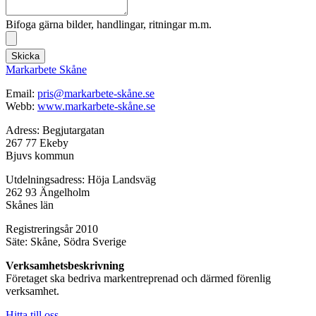
Bifoga gärna bilder, handlingar, ritningar m.m.
Skicka
Markarbete Skåne
Email:
pris@markarbete-skåne.se
Webb:
www.markarbete-skåne.se
Adress: Begjutargatan
267 77 Ekeby
Bjuvs kommun
Utdelningsadress: Höja Landsväg
262 93 Ängelholm
Skånes län
Registreringsår 2010
Säte: Skåne, Södra Sverige
Verksamhetsbeskrivning
Företaget ska bedriva markentreprenad och därmed förenlig
verksamhet.
Hitta till oss